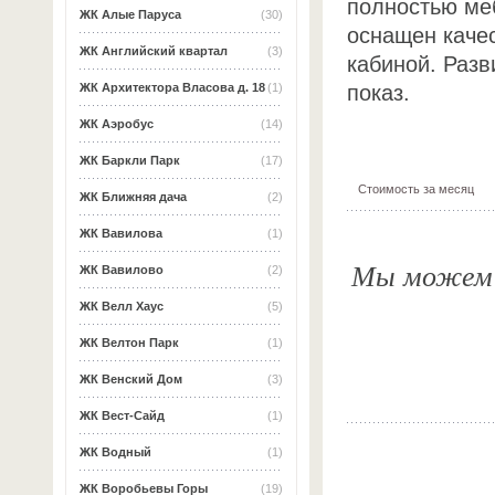
полностью ме
ЖК Алые Паруса
(30)
оснащен каче
ЖК Английский квартал
(3)
кабиной. Раз
показ.
ЖК Архитектора Власова д. 18
(1)
ЖК Аэробус
(14)
ЖК Баркли Парк
(17)
Стоимость за месяц
ЖК Ближняя дача
(2)
ЖК Вавилова
(1)
Мы можем о
ЖК Вавилово
(2)
ЖК Велл Хаус
(5)
ЖК Велтон Парк
(1)
ЖК Венский Дом
(3)
ЖК Вест-Сайд
(1)
ЖК Водный
(1)
ЖК Воробьевы Горы
(19)