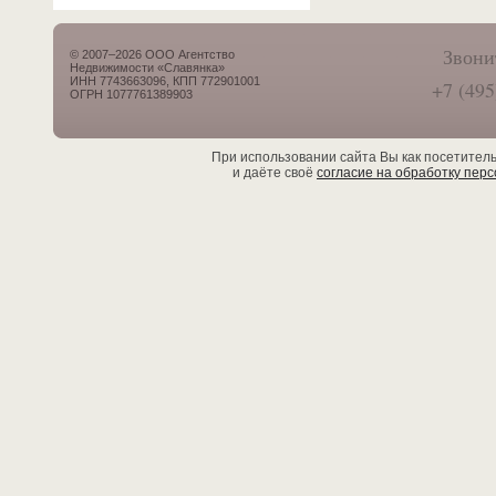
Звони
© 2007–2026 ООО Агентство
Недвижимости «Славянка»
ИНН 7743663096, КПП 772901001
+7 (495
ОГРН 1077761389903
При использовании сайта Вы как посетител
и даёте своё
согласие на обработку пер