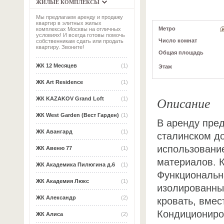
ЖИЛЫЕ КОМПЛЕКСЫ
Мы предлагаем аренду и продажу
квартир в элитных жилых
Метро
комплексах Москвы на отличных
условиях! И всегда готовы помочь
Число комнат
собственникам сдать или продать
квартиру. Звоните!
Общая площадь
ЖК 12 Месяцев
(1)
Этаж
ЖК Art Residence
(1)
Описание
ЖК KAZAKOV Grand Loft
(1)
ЖК West Garden (Вест Гарден)
(1)
В аренду пред
ЖК Авангард
(1)
сталинском д
использовани
ЖК Авеню 77
(1)
материалов. 
ЖК Академика Пилюгина д.6
(1)
Функциональна
ЖК Академия Люкс
(1)
изолированны
ЖК Александр
(2)
кровать, вмес
Кондициониро
ЖК Алиса
(2)