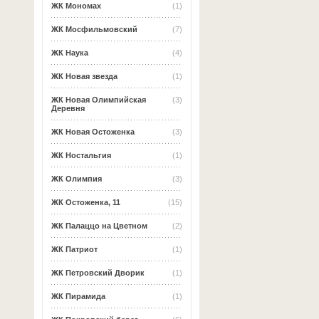
ЖК Мономах
(1)
ЖК Мосфильмовский
(7)
ЖК Наука
(4)
ЖК Новая звезда
(1)
ЖК Новая Олимпийская
(3)
Деревня
ЖК Новая Остоженка
(3)
ЖК Ностальгия
(1)
ЖК Олимпия
(3)
ЖК Остоженка, 11
(15)
ЖК Палаццо на Цветном
(2)
ЖК Патриот
(1)
ЖК Петровский Дворик
(1)
ЖК Пирамида
(1)