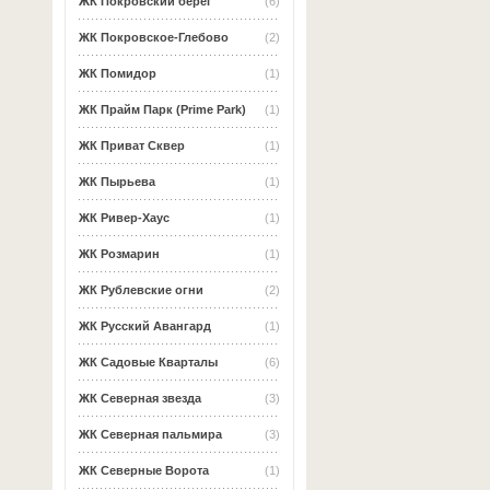
ЖК Покровский берег
(6)
ЖК Покровское-Глебово
(2)
ЖК Помидор
(1)
ЖК Прайм Парк (Prime Park)
(1)
ЖК Приват Сквер
(1)
ЖК Пырьева
(1)
ЖК Ривер-Хаус
(1)
ЖК Розмарин
(1)
ЖК Рублевские огни
(2)
ЖК Русский Авангард
(1)
ЖК Садовые Кварталы
(6)
ЖК Северная звезда
(3)
ЖК Северная пальмира
(3)
ЖК Северные Ворота
(1)