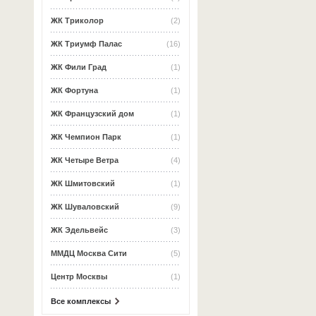
ЖК Триколор
(2)
ЖК Триумф Палас
(16)
ЖК Фили Град
(1)
ЖК Фортуна
(1)
ЖК Французский дом
(1)
ЖК Чемпион Парк
(1)
ЖК Четыре Ветра
(4)
ЖК Шмитовский
(1)
ЖК Шуваловский
(9)
ЖК Эдельвейс
(3)
ММДЦ Москва Сити
(5)
Центр Москвы
(1)
Все комплексы