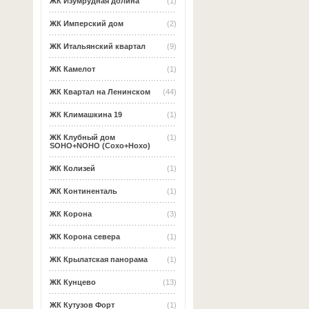
ЖК Изумрудная долина
(1)
ЖК Имперский дом
(2)
ЖК Итальянский квартал
(9)
ЖК Камелот
(1)
ЖК Квартал на Ленинском
(44)
ЖК Климашкина 19
(1)
ЖК Клубный дом
(1)
SOHO+NOHO (Сохо+Нохо)
ЖК Колизей
(1)
ЖК Континенталь
(1)
ЖК Корона
(3)
ЖК Корона севера
(1)
ЖК Крылатская панорама
(1)
ЖК Кунцево
(13)
ЖК Кутузов Форт
(1)