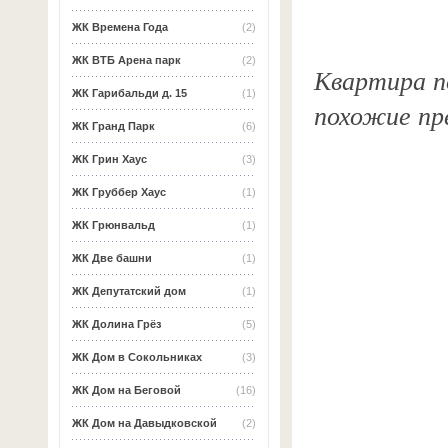
ЖК Времена Года
(2)
ЖК ВТБ Арена парк
(2)
Квартира по
ЖК Гарибальди д. 15
(1)
похожие пр
ЖК Гранд Парк
(6)
ЖК Грин Хаус
(3)
ЖК Груббер Хаус
(1)
ЖК Грюнвальд
(1)
ЖК Две башни
(1)
ЖК Депутатский дом
(1)
ЖК Долина Грёз
(5)
ЖК Дом в Сокольниках
(3)
ЖК Дом на Беговой
(16)
ЖК Дом на Давыдковской
(2)