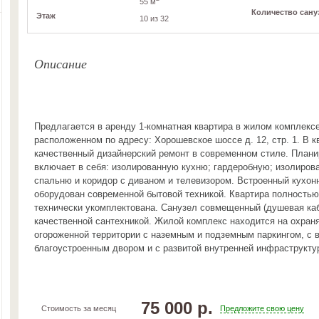
55 м
Количество сану
Этаж
10 из 32
Описание
Предлагается в аренду 1-комнатная квартира в жилом комплексе
расположенном по адресу: Хорошевское шоссе д. 12, стр. 1. В 
качественный дизайнерский ремонт в современном стиле. Плани
включает в себя: изолированную кухню; гардеробную; изолиро
спальню и коридор с диваном и телевизором. Встроенный кухон
оборудован современной бытовой техникой. Квартира полностью
технически укомплектована. Санузел совмещенный (душевая ка
качественной сантехникой. Жилой комплекс находится на охран
огороженной территории с наземным и подземным паркингом, с 
благоустроенным двором и с развитой внутренней инфраструкту
75 000 р.
Стоимость за месяц
Предложите свою цену