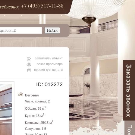
+7 (495) 517-11-88
едневно:
запомнить объект
заказ просмотра
версия для печати
ID: 012272
Беговая
Число комнат: 2
2
Общая: 55 м
2
Кухня: 15 м
2
Комнаты: 25/15 м
Санузлов: 1.5
Этаж: 10 из 32