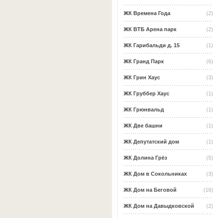
ЖК Времена Года
(2)
ЖК ВТБ Арена парк
(2)
ЖК Гарибальди д. 15
(1)
ЖК Гранд Парк
(6)
ЖК Грин Хаус
(3)
ЖК Груббер Хаус
(1)
ЖК Грюнвальд
(1)
ЖК Две башни
(1)
ЖК Депутатский дом
(1)
ЖК Долина Грёз
(5)
ЖК Дом в Сокольниках
(3)
ЖК Дом на Беговой
(16)
ЖК Дом на Давыдковской
(2)