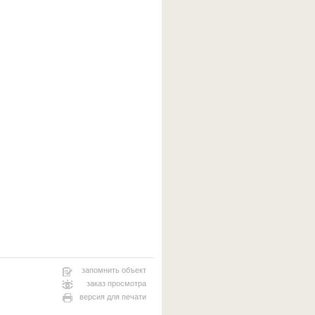
запомнить объект
заказ просмотра
версия для печати