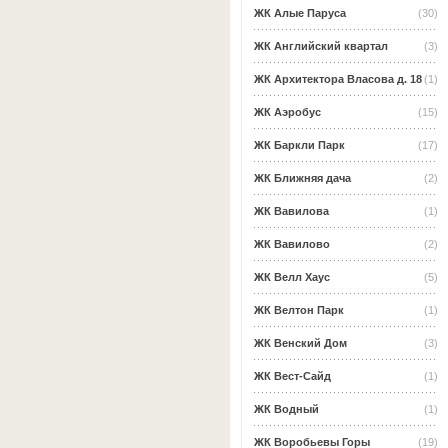
ЖК Алые Паруса
(30)
ЖК Английский квартал
(3)
ЖК Архитектора Власова д. 18
(1)
ЖК Аэробус
(15)
ЖК Баркли Парк
(17)
ЖК Ближняя дача
(2)
ЖК Вавилова
(1)
ЖК Вавилово
(2)
ЖК Велл Хаус
(5)
ЖК Велтон Парк
(1)
ЖК Венский Дом
(3)
ЖК Вест-Сайд
(1)
ЖК Водный
(1)
ЖК Воробьевы Горы
(19)