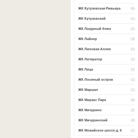
ЖК Кутузовская Ривьера
(6)
ЖК Кутузовский
(1)
ЖК Лазурный блюз
(1)
ЖК Лайнер
(3)
ЖК Липовая Аллея
(2)
ЖК Литератор
(2)
ЖК Лица
(2)
ЖК Лосиный остров
(1)
ЖК Маршал
(1)
ЖК Миракс Парк
(9)
ЖК Мичурино
(2)
ЖК Мичуринский
(4)
ЖК Можайское шоссе д. 6
(1)