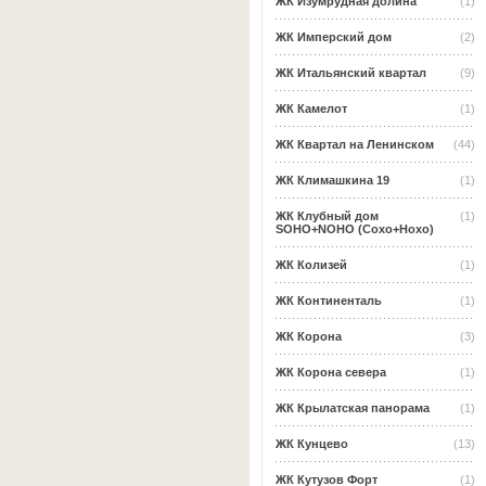
ЖК Изумрудная долина
(1)
ЖК Имперский дом
(2)
ЖК Итальянский квартал
(9)
ЖК Камелот
(1)
ЖК Квартал на Ленинском
(44)
ЖК Климашкина 19
(1)
ЖК Клубный дом
(1)
SOHO+NOHO (Сохо+Нохо)
ЖК Колизей
(1)
ЖК Континенталь
(1)
ЖК Корона
(3)
ЖК Корона севера
(1)
ЖК Крылатская панорама
(1)
ЖК Кунцево
(13)
ЖК Кутузов Форт
(1)