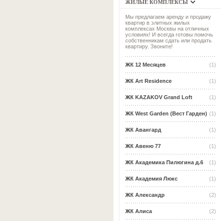
ЖИЛЫЕ КОМПЛЕКСЫ
Мы предлагаем аренду и продажу
квартир в элитных жилых
комплексах Москвы на отличных
условиях! И всегда готовы помочь
собственникам сдать или продать
квартиру. Звоните!
ЖК 12 Месяцев
(1)
ЖК Art Residence
(1)
ЖК KAZAKOV Grand Loft
(1)
ЖК West Garden (Вест Гарден)
(1)
ЖК Авангард
(1)
ЖК Авеню 77
(1)
ЖК Академика Пилюгина д.6
(1)
ЖК Академия Люкс
(1)
ЖК Александр
(2)
ЖК Алиса
(2)