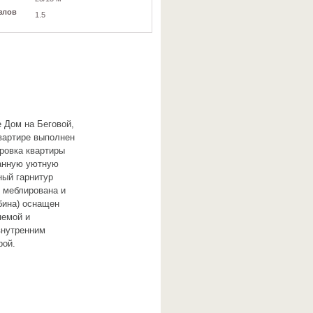
злов
1.5
 Дом на Беговой,
квартире выполнен
ровка квартиры
ванную уютную
ный гарнитур
 меблирована и
бина) оснащен
яемой и
внутренним
рой.