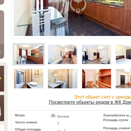
Этот объект снят с аренд
Посмотрите объекты рядом в ЖК Дом
Метро
Хорошёвское ш, д
Беговая
Площадь кухни
Число комнат
2
Площадь комнат
Общая площадь
2