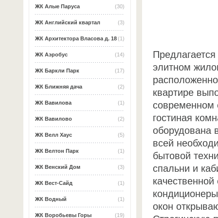
ЖК Алые Паруса
(30)
ЖК Английский квартал
(3)
ЖК Архитектора Власова д. 18
(1)
Предлагается 
ЖК Аэробус
(14)
элитном жило
ЖК Баркли Парк
(17)
расположенном
ЖК Ближняя дача
(2)
квартире вып
современном 
ЖК Вавилова
(1)
гостиная комн
ЖК Вавилово
(2)
оборудована 
ЖК Велл Хаус
(5)
всей необход
ЖК Велтон Парк
(1)
бытовой техни
спальни и каб
ЖК Венский Дом
(3)
качественной
ЖК Вест-Сайд
(1)
кондиционеры.
ЖК Водный
(1)
окон открываю
ЖК Воробьевы Горы
(19)