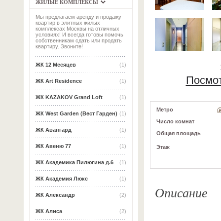
ЖИЛЫЕ КОМПЛЕКСЫ
Мы предлагаем аренду и продажу
квартир в элитных жилых
комплексах Москвы на отличных
условиях! И всегда готовы помочь
собственникам сдать или продать
квартиру. Звоните!
ЖК 12 Месяцев
(1)
Посмот
ЖК Art Residence
(1)
ЖК KAZAKOV Grand Loft
(1)
Метро
ЖК West Garden (Вест Гарден)
(1)
Число комнат
ЖК Авангард
(1)
Общая площадь
ЖК Авеню 77
(1)
Этаж
ЖК Академика Пилюгина д.6
(1)
ЖК Академия Люкс
(1)
Описание
ЖК Александр
(2)
ЖК Алиса
(2)