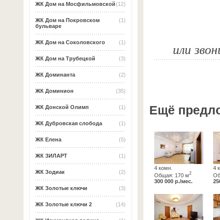
ЖК Дом на Мосфильмовской
(12)
ЖК Дом на Покровском
(1)
бульваре
ЖК Дом на Соколовского
(1)
или звон
ЖК Дом на Трубецкой
(3)
ЖК Доминанта
(2)
ЖК Доминион
(35)
Ещё предл
ЖК Донской Олимп
(1)
ЖК Дубровская слобода
(1)
ЖК Елена
(5)
ЖК ЗИЛАРТ
(1)
4 комн.
4 
ЖК Зодиак
(2)
2
Общая: 170 м
Об
300 000 р./мес.
25
ЖК Золотые ключи
(3)
ЖК Золотые ключи 2
(14)