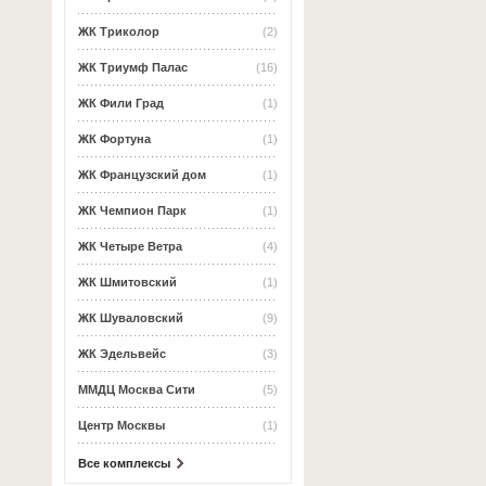
ЖК Триколор
(2)
ЖК Триумф Палас
(16)
ЖК Фили Град
(1)
ЖК Фортуна
(1)
ЖК Французский дом
(1)
ЖК Чемпион Парк
(1)
ЖК Четыре Ветра
(4)
ЖК Шмитовский
(1)
ЖК Шуваловский
(9)
ЖК Эдельвейс
(3)
ММДЦ Москва Сити
(5)
Центр Москвы
(1)
Все комплексы