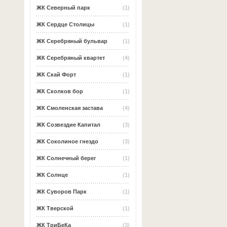
ЖК Северный парк
(1)
ЖК Сердце Столицы
(1)
ЖК Серебряный бульвар
(1)
ЖК Серебряный квартет
(4)
ЖК Скай Форт
(1)
ЖК Сколков бор
(1)
ЖК Смоленская застава
(4)
ЖК Созвездие Капитал
(3)
ЖК Соколиное гнездо
(3)
ЖК Солнечный берег
(1)
ЖК Солнце
(1)
ЖК Суворов Парк
(1)
ЖК Тверской
(1)
ЖК ТриБеКа
(3)