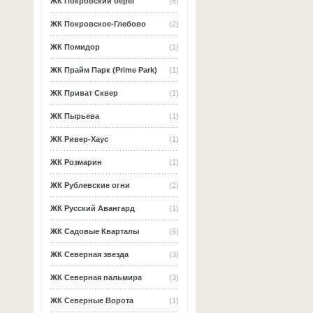
ЖК Покровский берег
(6)
ЖК Покровское-Глебово
(2)
ЖК Помидор
(1)
ЖК Прайм Парк (Prime Park)
(1)
ЖК Приват Сквер
(1)
ЖК Пырьева
(1)
ЖК Ривер-Хаус
(1)
ЖК Розмарин
(1)
ЖК Рублевские огни
(2)
ЖК Русский Авангард
(1)
ЖК Садовые Кварталы
(6)
ЖК Северная звезда
(3)
ЖК Северная пальмира
(3)
ЖК Северные Ворота
(1)