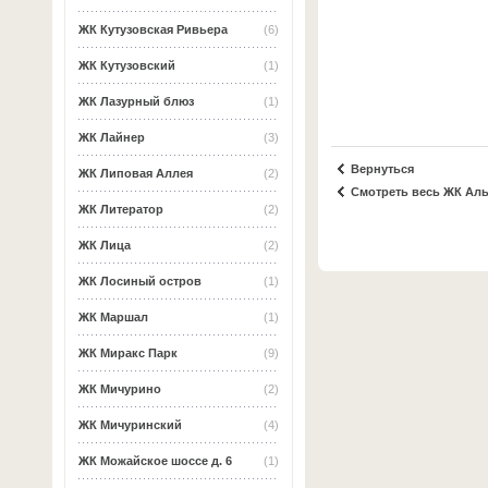
ЖК Кутузовская Ривьера
(6)
ЖК Кутузовский
(1)
ЖК Лазурный блюз
(1)
ЖК Лайнер
(3)
Вернуться
ЖК Липовая Аллея
(2)
Смотреть весь ЖК Ал
ЖК Литератор
(2)
ЖК Лица
(2)
ЖК Лосиный остров
(1)
ЖК Маршал
(1)
ЖК Миракс Парк
(9)
ЖК Мичурино
(2)
ЖК Мичуринский
(4)
ЖК Можайское шоссе д. 6
(1)