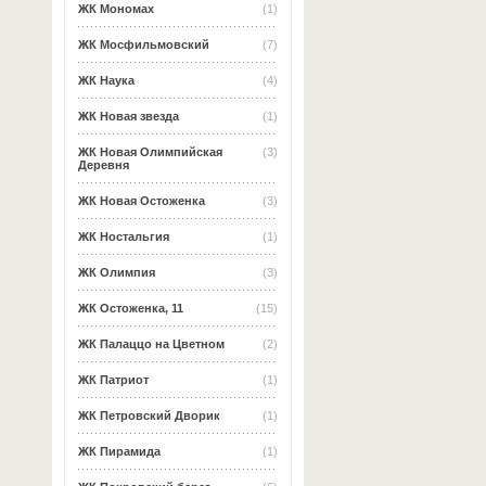
ЖК Мономах
(1)
ЖК Мосфильмовский
(7)
ЖК Наука
(4)
ЖК Новая звезда
(1)
ЖК Новая Олимпийская
(3)
Деревня
ЖК Новая Остоженка
(3)
ЖК Ностальгия
(1)
ЖК Олимпия
(3)
ЖК Остоженка, 11
(15)
ЖК Палаццо на Цветном
(2)
ЖК Патриот
(1)
ЖК Петровский Дворик
(1)
ЖК Пирамида
(1)