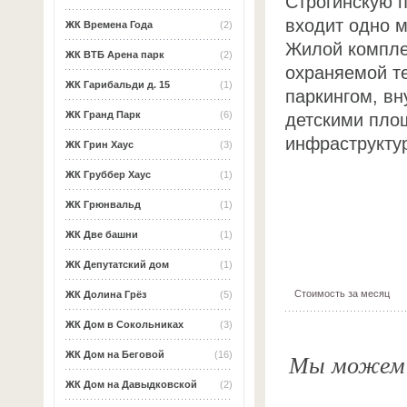
Строгинскую п
входит одно 
ЖК Времена Года
(2)
Жилой компле
ЖК ВТБ Арена парк
(2)
охраняемой т
ЖК Гарибальди д. 15
(1)
паркингом, в
ЖК Гранд Парк
(6)
детскими пло
инфраструкту
ЖК Грин Хаус
(3)
ЖК Груббер Хаус
(1)
ЖК Грюнвальд
(1)
ЖК Две башни
(1)
ЖК Депутатский дом
(1)
Стоимость за месяц
ЖК Долина Грёз
(5)
ЖК Дом в Сокольниках
(3)
Мы можем о
ЖК Дом на Беговой
(16)
ЖК Дом на Давыдковской
(2)