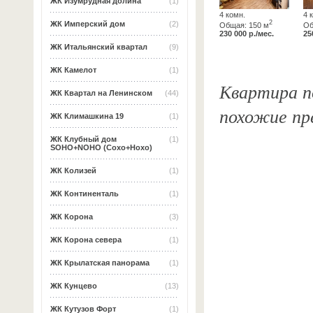
ЖК Изумрудная долина
(1)
4 комн.
4 
2
ЖК Имперский дом
(2)
Общая: 150 м
Об
230 000 р./мес.
25
ЖК Итальянский квартал
(9)
ЖК Камелот
(1)
Квартира по
ЖК Квартал на Ленинском
(44)
похожие пр
ЖК Климашкина 19
(1)
ЖК Клубный дом
(1)
SOHO+NOHO (Сохо+Нохо)
ЖК Колизей
(1)
ЖК Континенталь
(1)
ЖК Корона
(3)
ЖК Корона севера
(1)
ЖК Крылатская панорама
(1)
ЖК Кунцево
(13)
ЖК Кутузов Форт
(1)