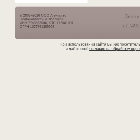
Звони
© 2007–2026 ООО Агентство
Недвижимости «Славянка»
ИНН 7743663096, КПП 772901001
+7 (495
ОГРН 1077761389903
При использовании сайта Вы как посетител
и даёте своё
согласие на обработку пер