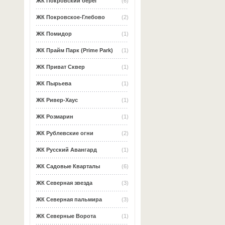
ЖК Покровский берег
(6)
ЖК Покровское-Глебово
(2)
ЖК Помидор
(1)
ЖК Прайм Парк (Prime Park)
(1)
ЖК Приват Сквер
(1)
ЖК Пырьева
(1)
ЖК Ривер-Хаус
(1)
ЖК Розмарин
(1)
ЖК Рублевские огни
(2)
ЖК Русский Авангард
(1)
ЖК Садовые Кварталы
(6)
ЖК Северная звезда
(3)
ЖК Северная пальмира
(3)
ЖК Северные Ворота
(1)