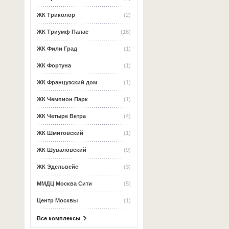
ЖК Триколор
(2)
ЖК Триумф Палас
(16)
ЖК Фили Град
(1)
ЖК Фортуна
(1)
ЖК Французский дом
(1)
ЖК Чемпион Парк
(1)
ЖК Четыре Ветра
(4)
ЖК Шмитовский
(1)
ЖК Шуваловский
(9)
ЖК Эдельвейс
(3)
ММДЦ Москва Сити
(5)
Центр Москвы
(1)
Все комплексы