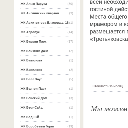
всей необход
ЖК Алые Паруса
(30)
гостиной дей
ЖК Английский квартал
(3)
Места общего
мрамором и к
ЖК Архитектора Власова д. 18
(1)
размещается п
ЖК Аэробус
(14)
«Третьяковска
ЖК Баркли Парк
(17)
ЖК Ближняя дача
(2)
ЖК Вавилова
(1)
ЖК Вавилово
(2)
ЖК Велл Хаус
(5)
Стоимость за месяц
ЖК Велтон Парк
(1)
ЖК Венский Дом
(3)
Мы можем о
ЖК Вест-Сайд
(1)
ЖК Водный
(1)
ЖК Воробьевы Горы
(19)