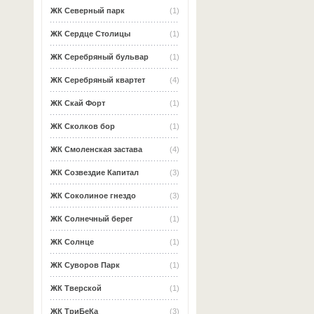
ЖК Северный парк
(1)
ЖК Сердце Столицы
(1)
ЖК Серебряный бульвар
(1)
ЖК Серебряный квартет
(4)
ЖК Скай Форт
(1)
ЖК Сколков бор
(1)
ЖК Смоленская застава
(4)
ЖК Созвездие Капитал
(3)
ЖК Соколиное гнездо
(3)
ЖК Солнечный берег
(1)
ЖК Солнце
(1)
ЖК Суворов Парк
(1)
ЖК Тверской
(1)
ЖК ТриБеКа
(3)