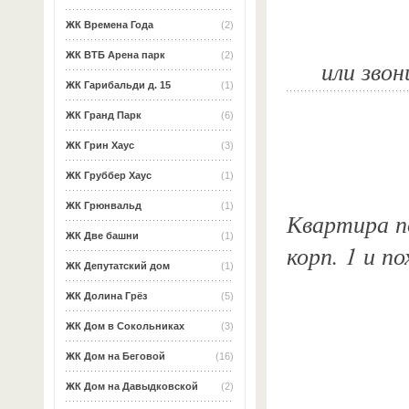
ЖК Времена Года
(2)
ЖК ВТБ Арена парк
(2)
или звон
ЖК Гарибальди д. 15
(1)
ЖК Гранд Парк
(6)
ЖК Грин Хаус
(3)
ЖК Груббер Хаус
(1)
ЖК Грюнвальд
(1)
Квартира по
ЖК Две башни
(1)
корп. 1 и п
ЖК Депутатский дом
(1)
ЖК Долина Грёз
(5)
ЖК Дом в Сокольниках
(3)
ЖК Дом на Беговой
(16)
ЖК Дом на Давыдковской
(2)