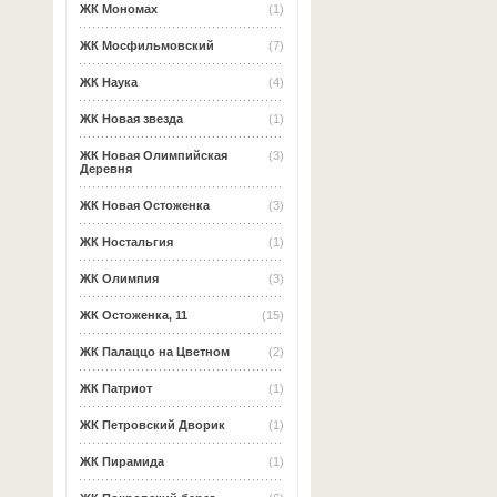
ЖК Мономах
(1)
ЖК Мосфильмовский
(7)
ЖК Наука
(4)
ЖК Новая звезда
(1)
ЖК Новая Олимпийская
(3)
Деревня
ЖК Новая Остоженка
(3)
ЖК Ностальгия
(1)
ЖК Олимпия
(3)
ЖК Остоженка, 11
(15)
ЖК Палаццо на Цветном
(2)
ЖК Патриот
(1)
ЖК Петровский Дворик
(1)
ЖК Пирамида
(1)