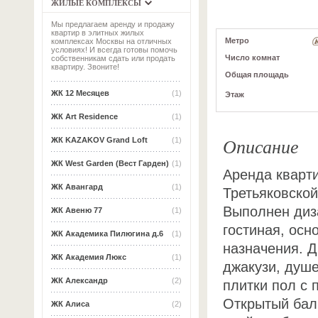
ЖИЛЫЕ КОМПЛЕКСЫ
Мы предлагаем аренду и продажу
квартир в элитных жилых
Метро
комплексах Москвы на отличных
условиях! И всегда готовы помочь
Число комнат
собственникам сдать или продать
квартиру. Звоните!
Общая площадь
ЖК 12 Месяцев
(1)
Этаж
ЖК Art Residence
(1)
Описание
ЖК KAZAKOV Grand Loft
(1)
ЖК West Garden (Вест Гарден)
(1)
Аренда кварт
ЖК Авангард
(1)
Третьяковской
Выполнен диза
ЖК Авеню 77
(1)
гостиная, осн
ЖК Академика Пилюгина д.6
(1)
назначения. Д
ЖК Академия Люкс
(1)
джакузи, душе
ЖК Александр
(2)
плитки пол с 
Открытый бал
ЖК Алиса
(2)