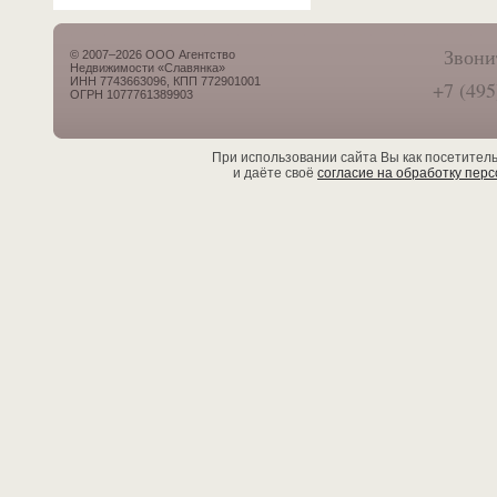
Звони
© 2007–2026 ООО Агентство
Недвижимости «Славянка»
ИНН 7743663096, КПП 772901001
+7 (495
ОГРН 1077761389903
При использовании сайта Вы как посетител
и даёте своё
согласие на обработку пер