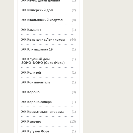
ЖК Изумрудная долина
(1)
ЖК Имперский дом
(2)
ЖК Итальянский квартал
(9)
ЖК Камелот
(1)
ЖК Квартал на Ленинском
(44)
ЖК Климашкина 19
(1)
ЖК Клубный дом
(1)
SOHO+NOHO (Сохо+Нохо)
ЖК Колизей
(1)
ЖК Континенталь
(1)
ЖК Корона
(3)
ЖК Корона севера
(1)
ЖК Крылатская панорама
(1)
ЖК Кунцево
(13)
ЖК Кутузов Форт
(1)