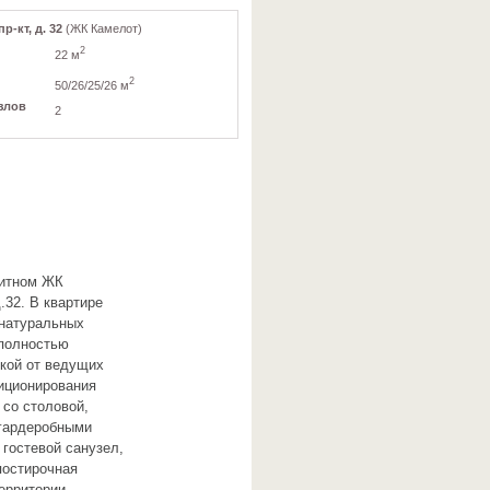
-кт, д. 32
(ЖК Камелот)
2
22 м
2
50/26/25/26 м
злов
2
литном ЖК
.32. В квартире
 натуральных
 полностью
икой от ведущих
иционирования
 со столовой,
 гардеробными
 гостевой санузел,
постирочная
ерритории.