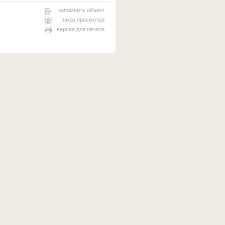
запомнить объект
заказ просмотра
версия для печати