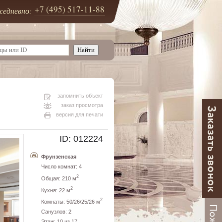
+7 (495) 517-11-88
едневно:
запомнить объект
заказ просмотра
версия для печати
ID: 012224
Фрунзенская
Число комнат: 4
2
Общая: 210 м
2
Кухня: 22 м
2
Комнаты: 50/26/25/26 м
Санузлов: 2
Этаж: 10 из 17