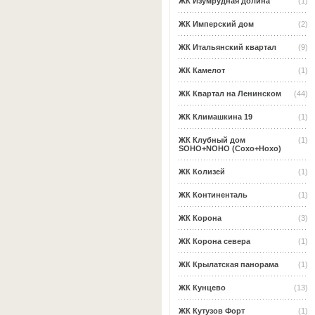
ЖК Изумрудная долина
(1)
ЖК Имперский дом
(2)
ЖК Итальянский квартал
(9)
ЖК Камелот
(1)
ЖК Квартал на Ленинском
(44)
ЖК Климашкина 19
(1)
ЖК Клубный дом
(1)
SOHO+NOHO (Сохо+Нохо)
ЖК Колизей
(1)
ЖК Континенталь
(1)
ЖК Корона
(3)
ЖК Корона севера
(1)
ЖК Крылатская панорама
(1)
ЖК Кунцево
(13)
ЖК Кутузов Форт
(1)