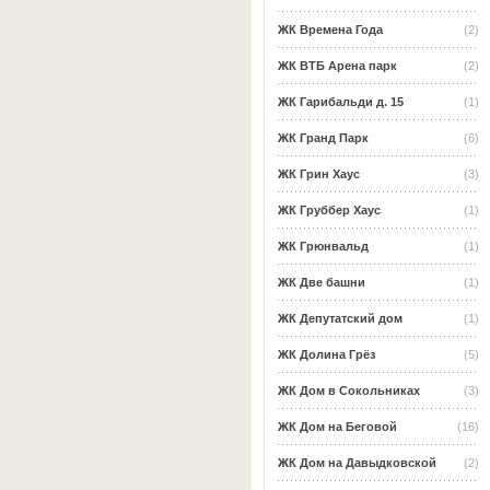
ЖК Времена Года
(2)
ЖК ВТБ Арена парк
(2)
ЖК Гарибальди д. 15
(1)
ЖК Гранд Парк
(6)
ЖК Грин Хаус
(3)
ЖК Груббер Хаус
(1)
ЖК Грюнвальд
(1)
ЖК Две башни
(1)
ЖК Депутатский дом
(1)
ЖК Долина Грёз
(5)
ЖК Дом в Сокольниках
(3)
ЖК Дом на Беговой
(16)
ЖК Дом на Давыдковской
(2)