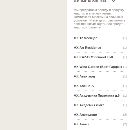
ЖИЛЫЕ КОМПЛЕКСЫ
Мы предлагаем аренду и продажу
квартир в элитных жилых
комплексах Москвы на отличных
условиях! И всегда готовы помочь
собственникам сдать или продать
квартиру. Звоните!
ЖК 12 Месяцев
(1)
ЖК Art Residence
(1)
ЖК KAZAKOV Grand Loft
(1)
ЖК West Garden (Вест Гарден)
(1)
ЖК Авангард
(1)
ЖК Авеню 77
(1)
ЖК Академика Пилюгина д.6
(1)
ЖК Академия Люкс
(1)
ЖК Александр
(2)
ЖК Алиса
(2)