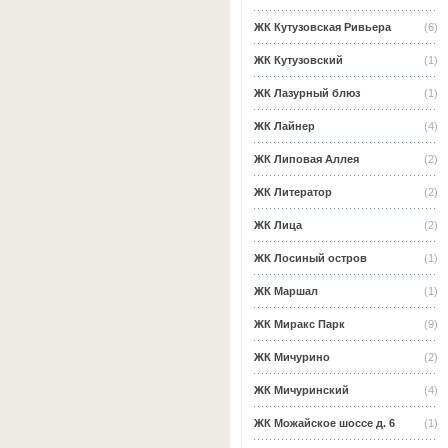
ЖК Кутузовская Ривьера
(6)
ЖК Кутузовский
(1)
ЖК Лазурный блюз
(1)
ЖК Лайнер
(4)
ЖК Липовая Аллея
(2)
ЖК Литератор
(2)
ЖК Лица
(2)
ЖК Лосиный остров
(1)
ЖК Маршал
(1)
ЖК Миракс Парк
(9)
ЖК Мичурино
(2)
ЖК Мичуринский
(4)
ЖК Можайское шоссе д. 6
(1)