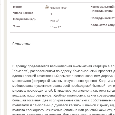
Метро
Комсомольский пр
Фрунзенская
Площадь кухни
Число комнат
4
Площадь комнат
Общая площадь
2
210 м
Количество сану
Этаж
10 из 17
Описание
В аренду предлагается великолепная 4-комнатная квартира в э
"Камелот", расположенном по адресу Комсомольский проспект д
сделан свежий качественный ремонт с использованием дорогих
материалов (природный камень, натуральное дерево). Квартира
меблирована и укомплектована всей необходимой бытовой техн
мировых производителей. В квартире установлена система конд
воздуха, подогрев полов. Удобная планировка: кухня совмещена
большая гостиная, две изолированные спальни с собственными
комнатами и санузлами (с душевой кабиной и ванной с джакузи),
комната свободного назначения (спальня или рабочий кабинет), 
комната, застекленная лоджия. Дом находится на огороженной т