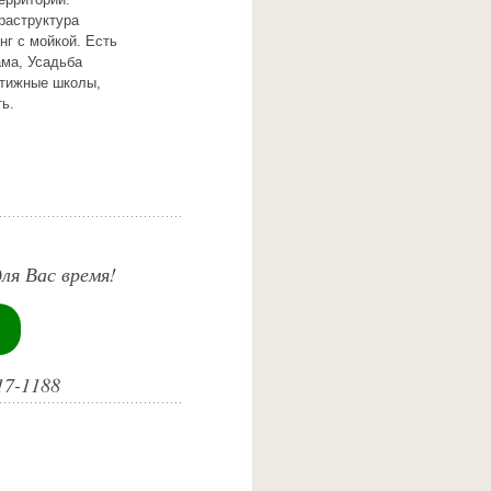
раструктура
нг с мойкой. Есть
ма, Усадьба
стижные школы,
ь.
ля Вас время!
17-1188