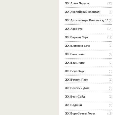
ЖК Алые Паруса
(30)
ЖК Английский квартал
(3)
ЖК Архитектора Власова д. 18
(1)
ЖК Аэробус
(14)
ЖК Баркли Парк
(17)
ЖК Ближняя дача
(2)
ЖК Вавилова
(1)
ЖК Вавилово
(2)
ЖК Велл Хаус
(5)
ЖК Велтон Парк
(1)
ЖК Венский Дом
(3)
ЖК Вест-Сайд
(1)
ЖК Водный
(1)
ЖК Воробьевы Горы
(19)