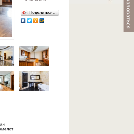
Поделиться…
ван
амелот