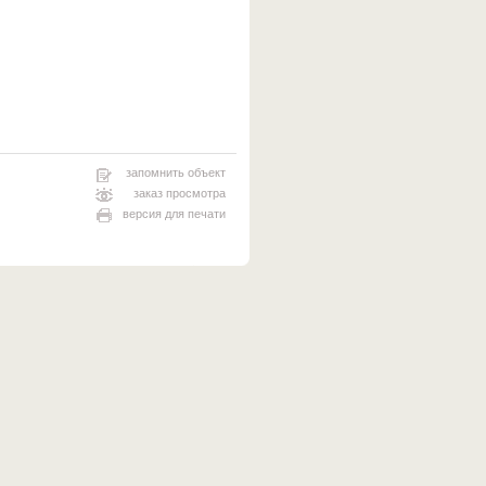
запомнить объект
заказ просмотра
версия для печати