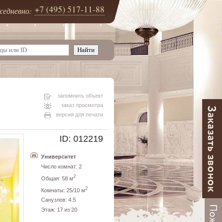
+7 (495) 517-11-88
едневно:
запомнить объект
заказ просмотра
версия для печати
ID: 012219
Университет
Число комнат: 2
2
Общая: 58 м
2
Комнаты: 25/10 м
Санузлов: 4.5
Этаж: 17 из 20