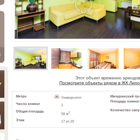
Этот объект временно арендо
Посмотрите объекты рядом в ЖК Липо
Метро
Мичуринский пр-к
Университет
Площадь комнат
Число комнат
2
Количество сану
Общая площадь
2
58 м
Этаж
17 из 20