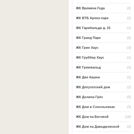
ЖК Времена Года
(2)
ЖК ВТБ Арена парк
(2)
ЖК Гарибальди д. 15
(1)
ЖК Гранд Парк
(6)
ЖК Грин Хаус
(3)
ЖК Груббер Хаус
(1)
ЖК Грюнвальд
(1)
ЖК Две башни
(1)
ЖК Депутатский дом
(1)
ЖК Долина Грёз
(5)
ЖК Дом в Сокольниках
(3)
ЖК Дом на Беговой
(16)
ЖК Дом на Давыдковской
(2)