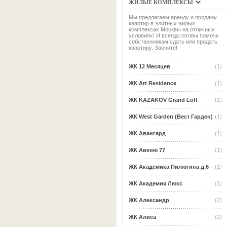
ЖИЛЫЕ КОМПЛЕКСЫ
Мы предлагаем аренду и продажу
квартир в элитных жилых
комплексах Москвы на отличных
условиях! И всегда готовы помочь
собственникам сдать или продать
квартиру. Звоните!
ЖК 12 Месяцев
(1)
ЖК Art Residence
(1)
ЖК KAZAKOV Grand Loft
(1)
ЖК West Garden (Вест Гарден)
(1)
ЖК Авангард
(1)
ЖК Авеню 77
(1)
ЖК Академика Пилюгина д.6
(1)
ЖК Академия Люкс
(1)
ЖК Александр
(2)
ЖК Алиса
(2)