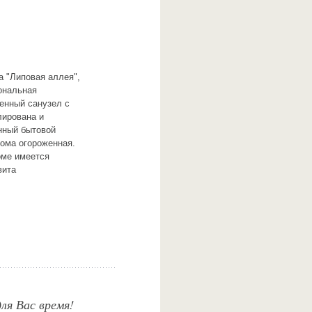
а "Липовая аллея",
ональная
енный санузел с
лирована и
нный бытовой
дома огороженная.
оме имеется
вита
ля Вас время!