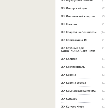
ЖК Изумрудная долина
(1)
ЖК Имперский дом
(2)
ЖК Итальянский квартал
(9)
ЖК Камелот
(1)
ЖК Квартал на Ленинском
(44)
ЖК Климашкина 19
(1)
ЖК Клубный дом
(1)
SOHO+NOHO (Сохо+Нохо)
ЖК Колизей
(1)
ЖК Континенталь
(1)
ЖК Корона
(3)
ЖК Корона севера
(1)
ЖК Крылатская панорама
(1)
ЖК Кунцево
(13)
ЖК Кутузов Форт
(1)