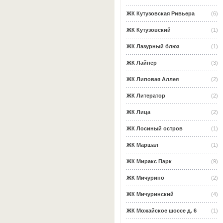
ЖК Кутузовская Ривьера
(6)
ЖК Кутузовский
(1)
ЖК Лазурный блюз
(1)
ЖК Лайнер
(3)
ЖК Липовая Аллея
(2)
ЖК Литератор
(2)
ЖК Лица
(2)
ЖК Лосиный остров
(1)
ЖК Маршал
(1)
ЖК Миракс Парк
(9)
ЖК Мичурино
(2)
ЖК Мичуринский
(4)
ЖК Можайское шоссе д. 6
(1)