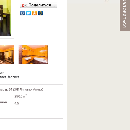
Поделиться…
ван
вая Аллея
т, д. 34
(ЖК Липовая Аллея)
2
25/10 м
злов
4.5