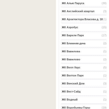
ЖК Алые Паруса
(30)
ЖК Английский квартал
(3)
ЖК Архитектора Власова д. 18
(1)
ЖК Аэробус
(15)
ЖК Баркли Парк
(17)
ЖК Ближняя дача
(2)
ЖК Вавилова
(1)
ЖК Вавилово
(2)
ЖК Велл Хаус
(5)
ЖК Велтон Парк
(1)
ЖК Венский Дом
(3)
ЖК Вест-Сайд
(1)
ЖК Водный
(1)
ЖК Воробьевы Горы
(19)