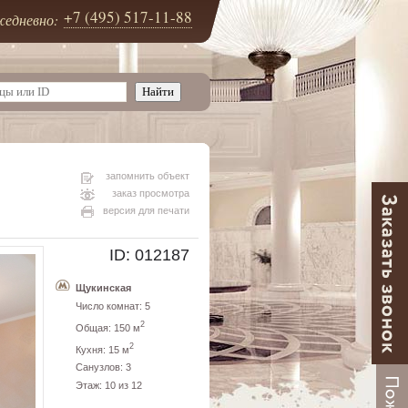
+7 (495) 517-11-88
едневно:
запомнить объект
заказ просмотра
версия для печати
ID: 012187
Щукинская
Число комнат: 5
2
Общая: 150 м
2
Кухня: 15 м
Санузлов: 3
Этаж: 10 из 12