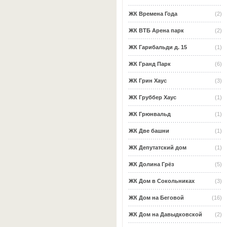
ЖК Времена Года
(2)
ЖК ВТБ Арена парк
(2)
ЖК Гарибальди д. 15
(1)
ЖК Гранд Парк
(6)
ЖК Грин Хаус
(3)
ЖК Груббер Хаус
(1)
ЖК Грюнвальд
(1)
ЖК Две башни
(1)
ЖК Депутатский дом
(1)
ЖК Долина Грёз
(5)
ЖК Дом в Сокольниках
(3)
ЖК Дом на Беговой
(16)
ЖК Дом на Давыдковской
(2)