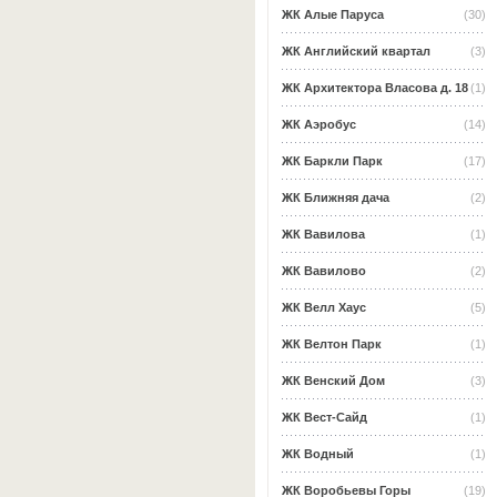
ЖК Алые Паруса
(30)
ЖК Английский квартал
(3)
ЖК Архитектора Власова д. 18
(1)
ЖК Аэробус
(14)
ЖК Баркли Парк
(17)
ЖК Ближняя дача
(2)
ЖК Вавилова
(1)
ЖК Вавилово
(2)
ЖК Велл Хаус
(5)
ЖК Велтон Парк
(1)
ЖК Венский Дом
(3)
ЖК Вест-Сайд
(1)
ЖК Водный
(1)
ЖК Воробьевы Горы
(19)