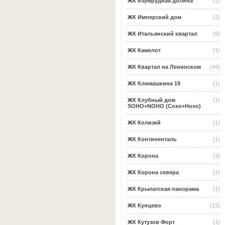
ЖК Изумрудная долина
(1)
ЖК Имперский дом
(2)
ЖК Итальянский квартал
(9)
ЖК Камелот
(1)
ЖК Квартал на Ленинском
(44)
ЖК Климашкина 19
(1)
ЖК Клубный дом
(1)
SOHO+NOHO (Сохо+Нохо)
ЖК Колизей
(1)
ЖК Континенталь
(1)
ЖК Корона
(3)
ЖК Корона севера
(1)
ЖК Крылатская панорама
(1)
ЖК Кунцево
(13)
ЖК Кутузов Форт
(1)