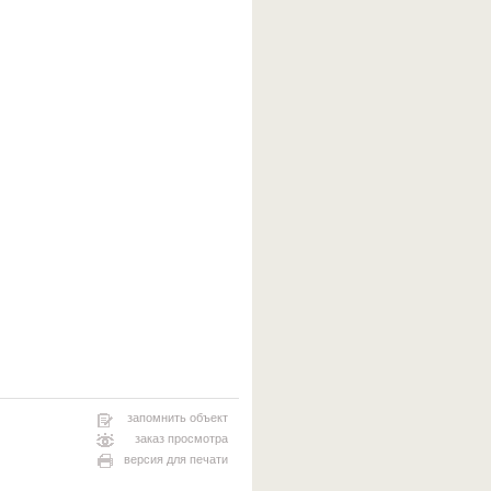
запомнить объект
заказ просмотра
версия для печати