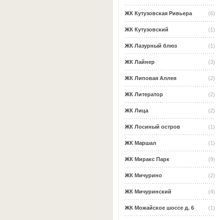
ЖК Кутузовская Ривьера
(6)
ЖК Кутузовский
(1)
ЖК Лазурный блюз
(1)
ЖК Лайнер
(3)
ЖК Липовая Аллея
(2)
ЖК Литератор
(2)
ЖК Лица
(2)
ЖК Лосиный остров
(1)
ЖК Маршал
(1)
ЖК Миракс Парк
(9)
ЖК Мичурино
(2)
ЖК Мичуринский
(4)
ЖК Можайское шоссе д. 6
(1)