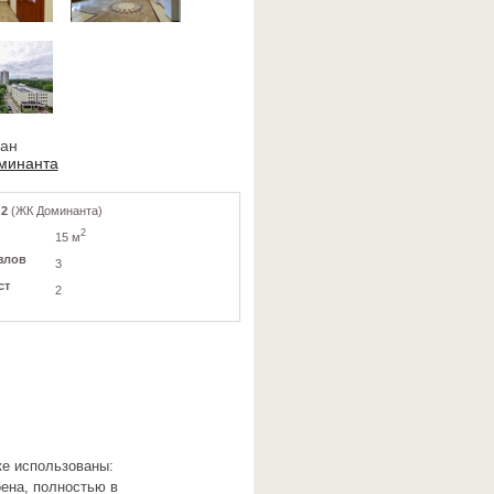
ван
минанта
 2
(ЖК Доминанта)
2
15 м
злов
3
ст
2
ке использованы:
оена, полностью в