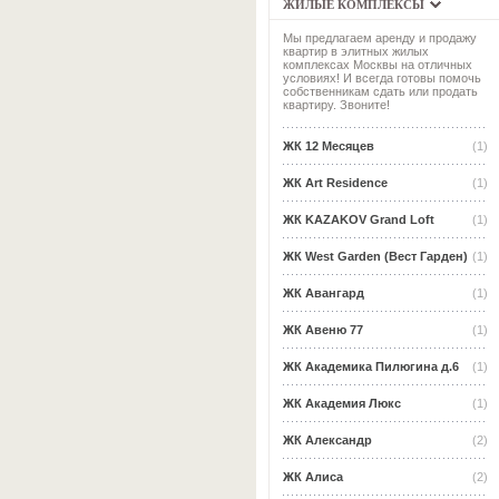
ЖИЛЫЕ КОМПЛЕКСЫ
Мы предлагаем аренду и продажу
квартир в элитных жилых
комплексах Москвы на отличных
условиях! И всегда готовы помочь
собственникам сдать или продать
квартиру. Звоните!
ЖК 12 Месяцев
(1)
ЖК Art Residence
(1)
ЖК KAZAKOV Grand Loft
(1)
ЖК West Garden (Вест Гарден)
(1)
ЖК Авангард
(1)
ЖК Авеню 77
(1)
ЖК Академика Пилюгина д.6
(1)
ЖК Академия Люкс
(1)
ЖК Александр
(2)
ЖК Алиса
(2)