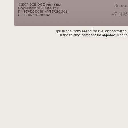
Звони
© 2007–2026 ООО Агентство
Недвижимости «Славянка»
ИНН 7743663096, КПП 772901001
+7 (495
ОГРН 1077761389903
При использовании сайта Вы как посетител
и даёте своё
согласие на обработку пер