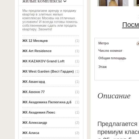
ЖИЛЫЕ КОМПЛЕКСЫ
Мы предлагаем аренду и продажу
квартир в элитных жилых
комплексах Москвы на отличных
условиях! И всегда готовы помочь
Посм
собственникам сдать или продать
квартиру. Звоните!
ЖК 12 Месяцев
(1)
Метро
Число комнат
ЖК Art Residence
(1)
Общая площадь
ЖК KAZAKOV Grand Loft
(1)
Этаж
ЖК West Garden (Вест Гарден)
(1)
ЖК Авангард
(1)
Описание
ЖК Авеню 77
(1)
ЖК Академика Пилюгина д.6
(1)
ЖК Академия Люкс
(1)
Предлагается
ЖК Александр
(2)
премиум класс
ЖК Алиса
(2)