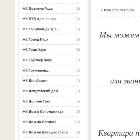
ЖК Времена Года
(2)
Стоимость за месяц
ЖК ВТБ Арена парк
(2)
ЖК Гарибальди д. 15
(1)
Мы можем о
ЖК Гранд Парк
(6)
ЖК Грин Хаус
(3)
ЖК Груббер Хаус
(1)
ЖК Грюнвальд
(1)
или звон
ЖК Две башни
(1)
ЖК Депутатский дом
(1)
ЖК Долина Грёз
(5)
ЖК Дом в Сокольниках
(3)
ЖК Дом на Беговой
(16)
Квартира по
ЖК Дом на Давыдковской
(2)