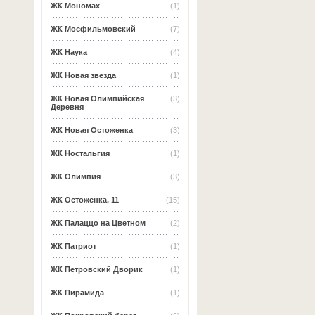
ЖК Мономах
(1)
ЖК Мосфильмовский
(7)
ЖК Наука
(4)
ЖК Новая звезда
(1)
ЖК Новая Олимпийская
(3)
Деревня
ЖК Новая Остоженка
(3)
ЖК Ностальгия
(1)
ЖК Олимпия
(3)
ЖК Остоженка, 11
(15)
ЖК Палаццо на Цветном
(2)
ЖК Патриот
(1)
ЖК Петровский Дворик
(1)
ЖК Пирамида
(1)