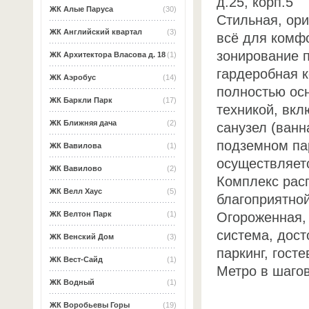
д.25, корп.5
ЖК Алые Паруса
(30)
Стильная, ори
ЖК Английский квартал
(3)
всё для комф
зонирование п
ЖК Архитектора Власова д. 18
(1)
гардеробная к
ЖК Аэробус
(14)
полностью ос
ЖК Баркли Парк
(17)
техникой, вк
ЖК Ближняя дача
(2)
санузел (ван
подземном пар
ЖК Вавилова
(1)
осуществляетс
ЖК Вавилово
(2)
Комплекс рас
ЖК Велл Хаус
(5)
благоприятной
Огороженная,
ЖК Велтон Парк
(1)
система, дос
ЖК Венский Дом
(3)
паркинг, гост
ЖК Вест-Сайд
(1)
Метро в шаго
ЖК Водный
(1)
ЖК Воробьевы Горы
(19)