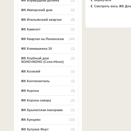
Вернуться
ЖК Изумрудная долина
(1)
Смотреть весь ЖК До
ЖК Имперский дом
(2)
ЖК Итальянский квартал
(9)
ЖК Камелот
(1)
ЖК Квартал на Ленинском
(44)
ЖК Климашкина 19
(1)
ЖК Клубный дом
(1)
SOHO+NOHO (Сохо+Нохо)
ЖК Колизей
(1)
ЖК Континенталь
(1)
ЖК Корона
(3)
ЖК Корона севера
(1)
ЖК Крылатская панорама
(1)
ЖК Кунцево
(13)
ЖК Кутузов Форт
(1)