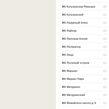
ЖК Кутузовская Ривьера
(6)
ЖК Кутузовский
(1)
ЖК Лазурный блюз
(1)
ЖК Лайнер
(4)
ЖК Липовая Аллея
(2)
ЖК Литератор
(2)
ЖК Лица
(2)
ЖК Лосиный остров
(1)
ЖК Маршал
(1)
ЖК Миракс Парк
(9)
ЖК Мичурино
(2)
ЖК Мичуринский
(4)
ЖК Можайское шоссе д. 6
(1)