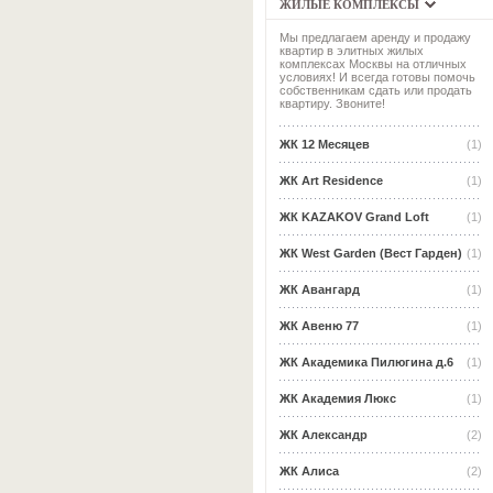
ЖИЛЫЕ КОМПЛЕКСЫ
Мы предлагаем аренду и продажу
квартир в элитных жилых
комплексах Москвы на отличных
условиях! И всегда готовы помочь
собственникам сдать или продать
квартиру. Звоните!
ЖК 12 Месяцев
(1)
ЖК Art Residence
(1)
ЖК KAZAKOV Grand Loft
(1)
ЖК West Garden (Вест Гарден)
(1)
ЖК Авангард
(1)
ЖК Авеню 77
(1)
ЖК Академика Пилюгина д.6
(1)
ЖК Академия Люкс
(1)
ЖК Александр
(2)
ЖК Алиса
(2)