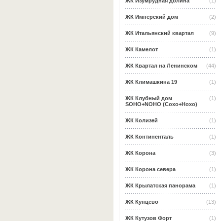
ЖК Изумрудная долина
(1)
ЖК Имперский дом
(2)
ЖК Итальянский квартал
(9)
ЖК Камелот
(1)
ЖК Квартал на Ленинском
(44)
ЖК Климашкина 19
(1)
ЖК Клубный дом
(1)
SOHO+NOHO (Сохо+Нохо)
ЖК Колизей
(1)
ЖК Континенталь
(1)
ЖК Корона
(3)
ЖК Корона севера
(1)
ЖК Крылатская панорама
(1)
ЖК Кунцево
(13)
ЖК Кутузов Форт
(1)