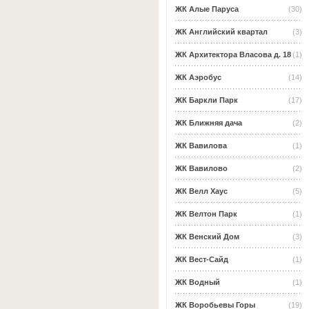
ЖК Алые Паруса
(30)
ЖК Английский квартал
(3)
ЖК Архитектора Власова д. 18
(1)
ЖК Аэробус
(14)
ЖК Баркли Парк
(17)
ЖК Ближняя дача
(2)
ЖК Вавилова
(1)
ЖК Вавилово
(2)
ЖК Велл Хаус
(5)
ЖК Велтон Парк
(1)
ЖК Венский Дом
(3)
ЖК Вест-Сайд
(1)
ЖК Водный
(1)
ЖК Воробьевы Горы
(19)