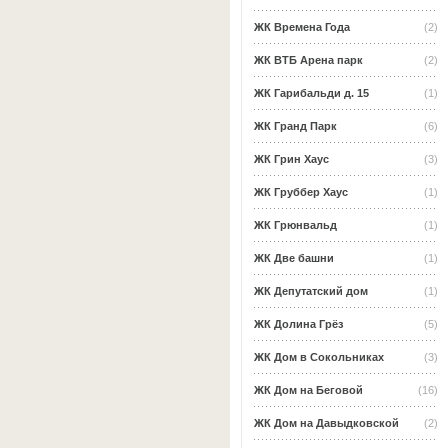
ЖК Времена Года
(2)
ЖК ВТБ Арена парк
(2)
ЖК Гарибальди д. 15
(1)
ЖК Гранд Парк
(6)
ЖК Грин Хаус
(3)
ЖК Груббер Хаус
(1)
ЖК Грюнвальд
(1)
ЖК Две башни
(1)
ЖК Депутатский дом
(1)
ЖК Долина Грёз
(5)
ЖК Дом в Сокольниках
(3)
ЖК Дом на Беговой
(16)
ЖК Дом на Давыдковской
(2)