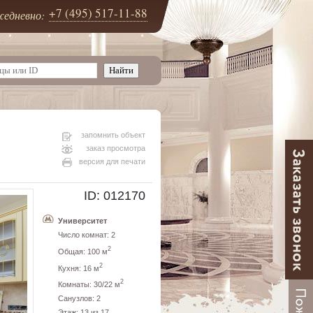
+7 (495) 517-11-88
едневно:
запомнить объект
заказ просмотра
версия для печати
ID: 012170
Университет
Число комнат: 2
2
Общая: 100 м
2
Кухня: 16 м
2
Комнаты: 30/22 м
Санузлов: 2
Этаж: 13 из 17