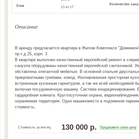
Количество сану
Этаж
13 из 17
Описание
В аренду предлагается квартира в Жилом Комплексе "Доминион
пр-т д.25, корп. 3
В квартире выполнен качественный европейский ремонт в совре
санузла оборудованы качественной европейской сантехникой. У
обставлена элегантной мебелью. В основной спальне двуспальн
прикроватными тумбами, комод. Изолированная просторная кухн
встроенным кухонным гарнитуром, а так же всей необходимой бы
включая посудомоечную машину. Система кондиционирования. 
гардеробная комната. Круглосуточная охрана, видеонаблюдение
охраняемая территория. Одно машиноместо в подземном паркинг
стоимость.
130 000 р.
Стоимость за месяц
Предложите свою цену