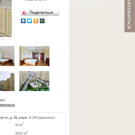
Поделиться…
ван
оминион
-кт, д. 25, корп. 3
(ЖК Доминион)
2
16 м
2
30/22 м