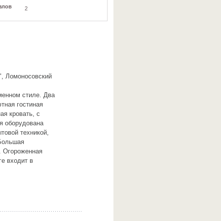
злов
2
", Ломоносовский
менном стиле. Два
ютная гостиная
ая кровать, с
я оборудована
товой техникой,
Большая
. Огороженная
е входит в