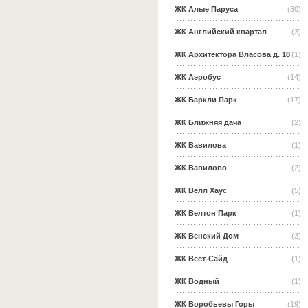
ЖК Алые Паруса
(30)
ЖК Английский квартал
(3)
ЖК Архитектора Власова д. 18
(1)
ЖК Аэробус
(14)
ЖК Баркли Парк
(17)
ЖК Ближняя дача
(2)
ЖК Вавилова
(1)
ЖК Вавилово
(2)
ЖК Велл Хаус
(5)
ЖК Велтон Парк
(1)
ЖК Венский Дом
(3)
ЖК Вест-Сайд
(1)
ЖК Водный
(1)
ЖК Воробьевы Горы
(19)