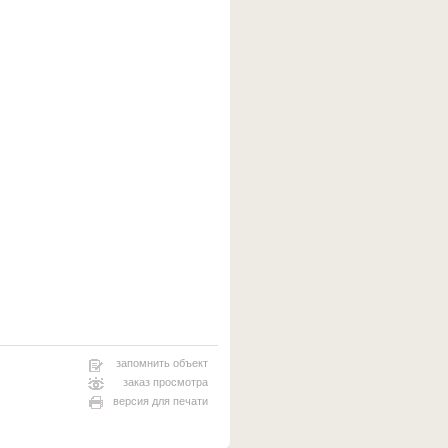
запомнить объект
заказ просмотра
версия для печати