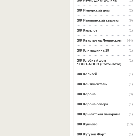
ЖК Изумрудная долина
(1)
ЖК Имперский дом
(2)
ЖК Итальянский квартал
(9)
ЖК Камелот
(1)
ЖК Квартал на Ленинском
(44)
ЖК Климашкина 19
(1)
ЖК Клубный дом
(1)
SOHO+NOHO (Сохо+Нохо)
ЖК Колизей
(1)
ЖК Континенталь
(1)
ЖК Корона
(3)
ЖК Корона севера
(1)
ЖК Крылатская панорама
(1)
ЖК Кунцево
(13)
ЖК Кутузов Форт
(1)