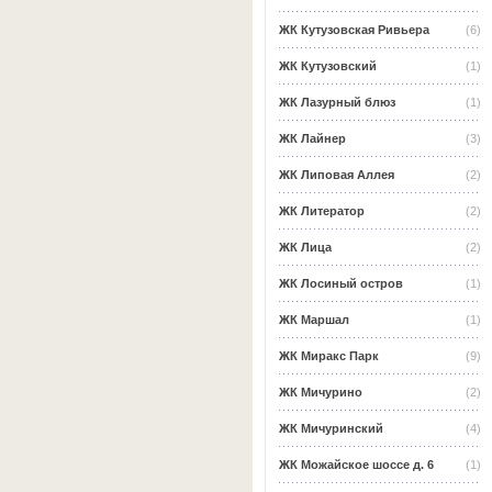
ЖК Кутузовская Ривьера
(6)
ЖК Кутузовский
(1)
ЖК Лазурный блюз
(1)
ЖК Лайнер
(3)
ЖК Липовая Аллея
(2)
ЖК Литератор
(2)
ЖК Лица
(2)
ЖК Лосиный остров
(1)
ЖК Маршал
(1)
ЖК Миракс Парк
(9)
ЖК Мичурино
(2)
ЖК Мичуринский
(4)
ЖК Можайское шоссе д. 6
(1)