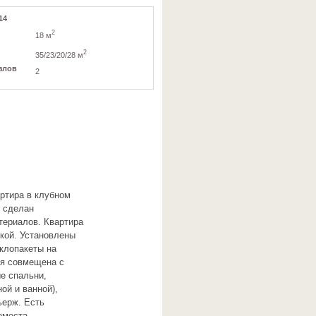
14
2
18 м
2
35/23/20/28 м
злов
2
ртира в клубном
е сделан
териалов. Квартира
кой. Установлены
клопакеты на
ая совмещена с
ые спальни,
ой и ванной),
ьерж. Есть
оместа.