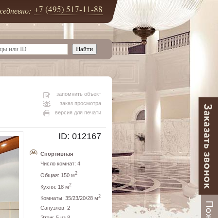
+7 (495) 517-11-88
едневно:
запомнить объект
заказ просмотра
версия для печати
ID: 012167
Спортивная
Число комнат: 4
2
Общая: 150 м
2
Кухня: 18 м
2
Комнаты: 35/23/20/28 м
Санузлов: 2
Этаж: 5 из 8