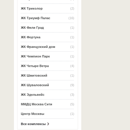
ЖК Триколор
(2)
ЖК Триумф Палас
(16)
ЖК Фили Град
(1)
ЖК Фортуна
(1)
ЖК Французский дом
(1)
ЖК Чемпион Парк
(1)
ЖК Четыре Ветра
(4)
ЖК Шмитовский
(1)
ЖК Шуваловский
(9)
ЖК Эдельвейс
(3)
ММДЦ Москва Сити
(5)
Центр Москвы
(1)
Все комплексы