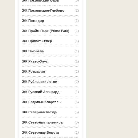
ЖК Покровский берег
(6)
ЖК Покровское-Глебово
(2)
ЖК Помидор
(1)
ЖК Прайм Парк (Prime Park)
(1)
ЖК Приват Сквер
(1)
ЖК Пырьева
(1)
ЖК Ривер-Хаус
(1)
ЖК Розмарин
(1)
ЖК Рублевские огни
(2)
ЖК Русский Авангард
(1)
ЖК Садовые Кварталы
(6)
ЖК Северная звезда
(3)
ЖК Северная пальмира
(3)
ЖК Северные Ворота
(1)