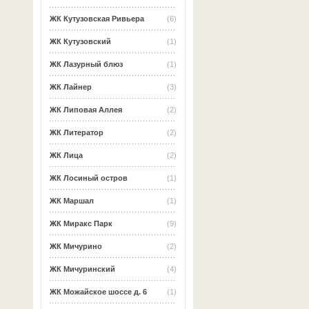
ЖК Кутузовская Ривьера
(6)
ЖК Кутузовский
(1)
ЖК Лазурный блюз
(1)
ЖК Лайнер
(3)
ЖК Липовая Аллея
(2)
ЖК Литератор
(2)
ЖК Лица
(2)
ЖК Лосиный остров
(1)
ЖК Маршал
(1)
ЖК Миракс Парк
(9)
ЖК Мичурино
(2)
ЖК Мичуринский
(4)
ЖК Можайское шоссе д. 6
(1)