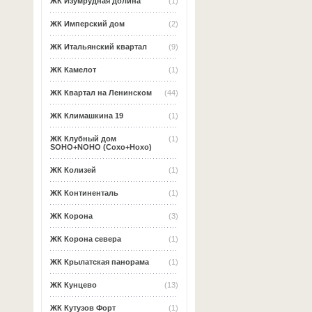
ЖК Изумрудная долина
(1)
ЖК Имперский дом
(2)
ЖК Итальянский квартал
(9)
ЖК Камелот
(1)
ЖК Квартал на Ленинском
(44)
ЖК Климашкина 19
(1)
ЖК Клубный дом
(1)
SOHO+NOHO (Сохо+Нохо)
ЖК Колизей
(1)
ЖК Континенталь
(1)
ЖК Корона
(3)
ЖК Корона севера
(1)
ЖК Крылатская панорама
(1)
ЖК Кунцево
(13)
ЖК Кутузов Форт
(1)