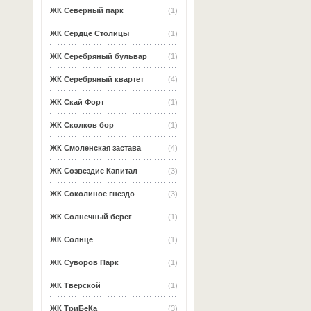
ЖК Северный парк
(1)
ЖК Сердце Столицы
(1)
ЖК Серебряный бульвар
(1)
ЖК Серебряный квартет
(4)
ЖК Скай Форт
(1)
ЖК Сколков бор
(1)
ЖК Смоленская застава
(4)
ЖК Созвездие Капитал
(3)
ЖК Соколиное гнездо
(3)
ЖК Солнечный берег
(1)
ЖК Солнце
(1)
ЖК Суворов Парк
(1)
ЖК Тверской
(1)
ЖК ТриБеКа
(3)