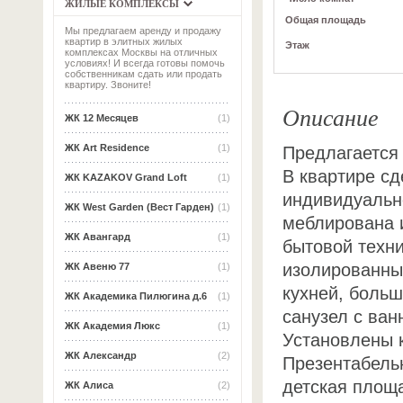
ЖИЛЫЕ КОМПЛЕКСЫ
Общая площадь
Мы предлагаем аренду и продажу
квартир в элитных жилых
Этаж
комплексах Москвы на отличных
условиях! И всегда готовы помочь
собственникам сдать или продать
квартиру. Звоните!
Описание
ЖК 12 Месяцев
(1)
ЖК Art Residence
(1)
Предлагается 
В квартире сд
ЖК KAZAKOV Grand Loft
(1)
индивидуально
ЖК West Garden (Вест Гарден)
(1)
меблирована 
ЖК Авангард
(1)
бытовой техни
изолированны
ЖК Авеню 77
(1)
кухней, боль
ЖК Академика Пилюгина д.6
(1)
санузел с ван
ЖК Академия Люкс
(1)
Установлены 
ЖК Александр
(2)
Презентабель
детская площа
ЖК Алиса
(2)