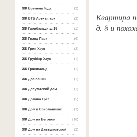
ЖК Времена Года
(2)
Квартира по
ЖК ВТБ Арена парк
(2)
д. 8 и похо
ЖК Гарибальди д. 15
(1)
ЖК Гранд Парк
(6)
ЖК Грин Хаус
(3)
ЖК Груббер Хаус
(1)
ЖК Грюнвальд
(1)
ЖК Две башни
(1)
ЖК Депутатский дом
(1)
ЖК Долина Грёз
(5)
ЖК Дом в Сокольниках
(3)
ЖК Дом на Беговой
(16)
ЖК Дом на Давыдковской
(2)