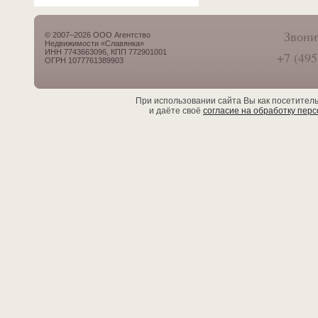
Звони
© 2007–2026 ООО Агентство
Недвижимости «Славянка»
ИНН 7743663096, КПП 772901001
+7 (495
ОГРН 1077761389903
При использовании сайта Вы как посетител
и даёте своё
согласие на обработку пер