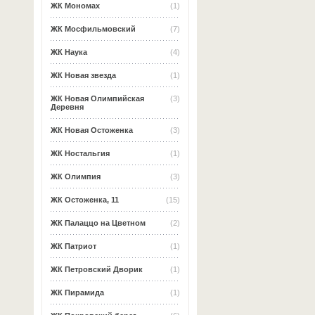
ЖК Мономах
(1)
ЖК Мосфильмовский
(7)
ЖК Наука
(4)
ЖК Новая звезда
(1)
ЖК Новая Олимпийская
(3)
Деревня
ЖК Новая Остоженка
(3)
ЖК Ностальгия
(1)
ЖК Олимпия
(3)
ЖК Остоженка, 11
(15)
ЖК Палаццо на Цветном
(2)
ЖК Патриот
(1)
ЖК Петровский Дворик
(1)
ЖК Пирамида
(1)