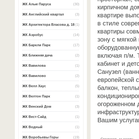
ЖК Алые Паруса
(30)
кирпичном дом
квартире вып
ЖК Английский квартал
(3)
в стиле совре
ЖК Архитектора Власова д. 18
(1)
квартиры совм
ЖК Аэробус
(14)
зону с мягкой
ЖК Баркли Парк
(17)
оборудованну
включая п/м. 
ЖК Ближняя дача
(2)
кабинет и дет
ЖК Вавилова
(1)
Санузел (ван
ЖК Вавилово
(2)
европейской с
ЖК Велл Хаус
(5)
балкон, теплы
кондициониро
ЖК Велтон Парк
(1)
огороженном д
ЖК Венский Дом
(3)
инфраструктур
ЖК Вест-Сайд
(1)
Вашим услуга
ЖК Водный
(1)
ЖК Воробьевы Горы
(19)
Стоимость за месяц