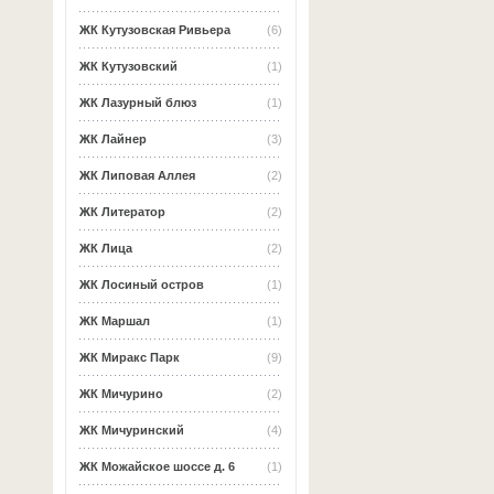
ЖК Кутузовская Ривьера
(6)
ЖК Кутузовский
(1)
ЖК Лазурный блюз
(1)
ЖК Лайнер
(3)
ЖК Липовая Аллея
(2)
ЖК Литератор
(2)
ЖК Лица
(2)
ЖК Лосиный остров
(1)
ЖК Маршал
(1)
ЖК Миракс Парк
(9)
ЖК Мичурино
(2)
ЖК Мичуринский
(4)
ЖК Можайское шоссе д. 6
(1)