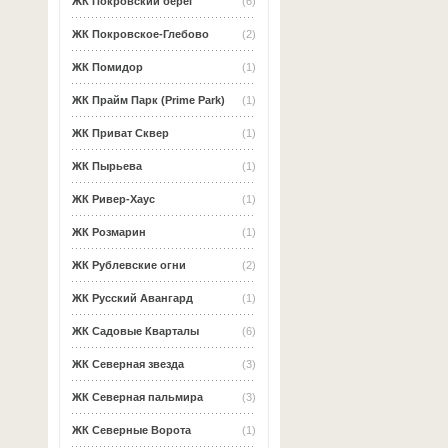
ЖК Покровский берег
(6)
ЖК Покровское-Глебово
(2)
ЖК Помидор
(1)
ЖК Прайм Парк (Prime Park)
(1)
ЖК Приват Сквер
(1)
ЖК Пырьева
(1)
ЖК Ривер-Хаус
(1)
ЖК Розмарин
(1)
ЖК Рублевские огни
(2)
ЖК Русский Авангард
(1)
ЖК Садовые Кварталы
(6)
ЖК Северная звезда
(3)
ЖК Северная пальмира
(3)
ЖК Северные Ворота
(1)