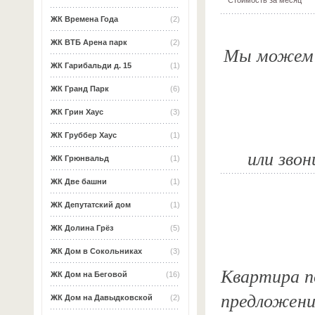
ЖК Времена Года
(2)
ЖК ВТБ Арена парк
(2)
Мы можем о
ЖК Гарибальди д. 15
(1)
ЖК Гранд Парк
(6)
ЖК Грин Хаус
(3)
ЖК Груббер Хаус
(1)
или звон
ЖК Грюнвальд
(1)
ЖК Две башни
(1)
ЖК Депутатский дом
(1)
ЖК Долина Грёз
(5)
ЖК Дом в Сокольниках
(3)
Квартира по
ЖК Дом на Беговой
(16)
предложени
ЖК Дом на Давыдковской
(2)