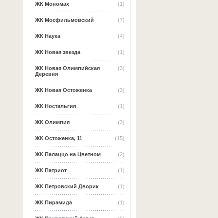
ЖК Мономах
(1)
ЖК Мосфильмовский
(7)
ЖК Наука
(4)
ЖК Новая звезда
(1)
ЖК Новая Олимпийская
(3)
Деревня
ЖК Новая Остоженка
(3)
ЖК Ностальгия
(1)
ЖК Олимпия
(3)
ЖК Остоженка, 11
(15)
ЖК Палаццо на Цветном
(2)
ЖК Патриот
(1)
ЖК Петровский Дворик
(1)
ЖК Пирамида
(1)