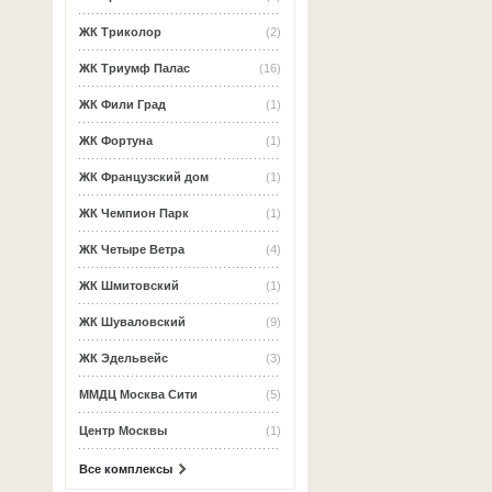
ЖК Триколор
(2)
ЖК Триумф Палас
(16)
ЖК Фили Град
(1)
ЖК Фортуна
(1)
ЖК Французский дом
(1)
ЖК Чемпион Парк
(1)
ЖК Четыре Ветра
(4)
ЖК Шмитовский
(1)
ЖК Шуваловский
(9)
ЖК Эдельвейс
(3)
ММДЦ Москва Сити
(5)
Центр Москвы
(1)
Все комплексы