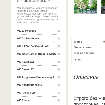
ЖИЛЫЕ КОМПЛЕКСЫ
Мы предлагаем аренду и продажу
квартир в элитных жилых
комплексах Москвы на отличных
условиях! И всегда готовы помочь
собственникам сдать или продать
квартиру. Звоните!
ЖК 12 Месяцев
(1)
ЖК Art Residence
(1)
Метро
ЖК KAZAKOV Grand Loft
(1)
Число комнат
Общая площадь
ЖК West Garden (Вест Гарден)
(1)
Этаж
ЖК Авангард
(1)
ЖК Авеню 77
(1)
Описание
ЖК Академика Пилюгина д.6
(1)
ЖК Академия Люкс
(1)
ЖК Александр
(2)
Строго без жи
ЖК Алиса
(2)
просторная, с