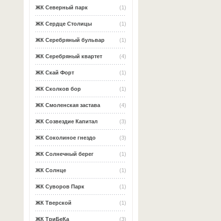
ЖК Северный парк
(1)
ЖК Сердце Столицы
(1)
ЖК Серебряный бульвар
(1)
ЖК Серебряный квартет
(4)
ЖК Скай Форт
(1)
ЖК Сколков бор
(1)
ЖК Смоленская застава
(4)
ЖК Созвездие Капитал
(3)
ЖК Соколиное гнездо
(3)
ЖК Солнечный берег
(1)
ЖК Солнце
(1)
ЖК Суворов Парк
(1)
ЖК Тверской
(1)
ЖК ТриБеКа
(3)