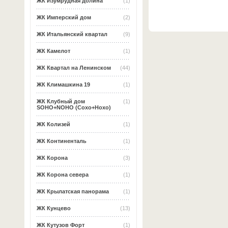
ЖК Изумрудная долина
(1)
ЖК Имперский дом
(2)
ЖК Итальянский квартал
(9)
ЖК Камелот
(1)
ЖК Квартал на Ленинском
(44)
ЖК Климашкина 19
(1)
ЖК Клубный дом
(1)
SOHO+NOHO (Сохо+Нохо)
ЖК Колизей
(1)
ЖК Континенталь
(1)
ЖК Корона
(3)
ЖК Корона севера
(1)
ЖК Крылатская панорама
(1)
ЖК Кунцево
(13)
ЖК Кутузов Форт
(1)