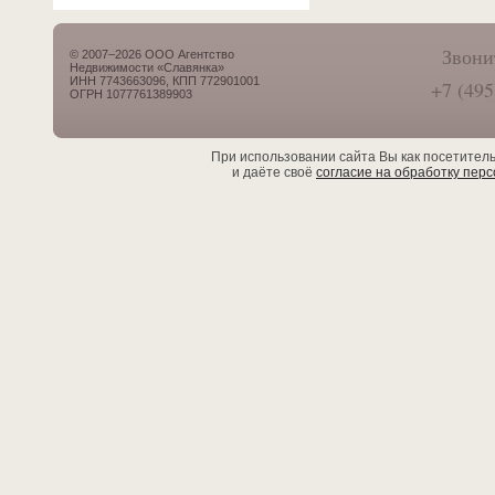
Звони
© 2007–2026 ООО Агентство
Недвижимости «Славянка»
ИНН 7743663096, КПП 772901001
+7 (495
ОГРН 1077761389903
При использовании сайта Вы как посетител
и даёте своё
согласие на обработку пер