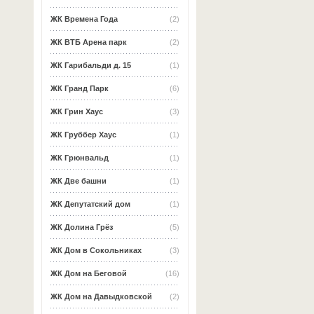
ЖК Времена Года
(2)
ЖК ВТБ Арена парк
(2)
ЖК Гарибальди д. 15
(1)
ЖК Гранд Парк
(6)
ЖК Грин Хаус
(3)
ЖК Груббер Хаус
(1)
ЖК Грюнвальд
(1)
ЖК Две башни
(1)
ЖК Депутатский дом
(1)
ЖК Долина Грёз
(5)
ЖК Дом в Сокольниках
(3)
ЖК Дом на Беговой
(16)
ЖК Дом на Давыдковской
(2)