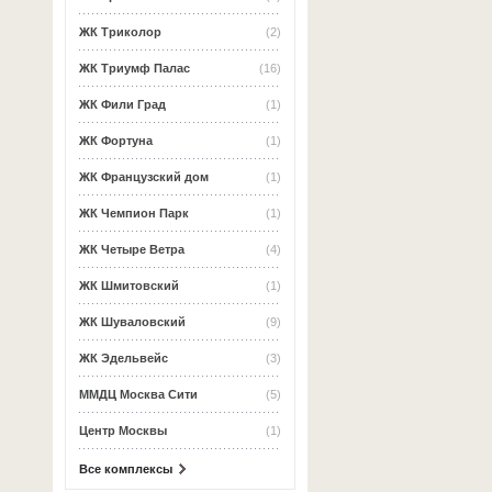
ЖК Триколор
(2)
ЖК Триумф Палас
(16)
ЖК Фили Град
(1)
ЖК Фортуна
(1)
ЖК Французский дом
(1)
ЖК Чемпион Парк
(1)
ЖК Четыре Ветра
(4)
ЖК Шмитовский
(1)
ЖК Шуваловский
(9)
ЖК Эдельвейс
(3)
ММДЦ Москва Сити
(5)
Центр Москвы
(1)
Все комплексы