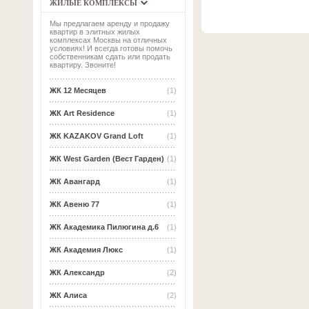
ЖИЛЫЕ КОМПЛЕКСЫ
Мы предлагаем аренду и продажу
квартир в элитных жилых
комплексах Москвы на отличных
условиях! И всегда готовы помочь
собственникам сдать или продать
квартиру. Звоните!
ЖК 12 Месяцев
(1)
ЖК Art Residence
(1)
ЖК KAZAKOV Grand Loft
(1)
ЖК West Garden (Вест Гарден)
(1)
ЖК Авангард
(1)
ЖК Авеню 77
(1)
ЖК Академика Пилюгина д.6
(1)
ЖК Академия Люкс
(1)
ЖК Александр
(2)
ЖК Алиса
(2)