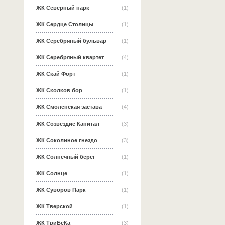
ЖК Северный парк
(1)
ЖК Сердце Столицы
(1)
ЖК Серебряный бульвар
(1)
ЖК Серебряный квартет
(4)
ЖК Скай Форт
(1)
ЖК Сколков бор
(1)
ЖК Смоленская застава
(4)
ЖК Созвездие Капитал
(3)
ЖК Соколиное гнездо
(3)
ЖК Солнечный берег
(1)
ЖК Солнце
(1)
ЖК Суворов Парк
(1)
ЖК Тверской
(1)
ЖК ТриБеКа
(3)