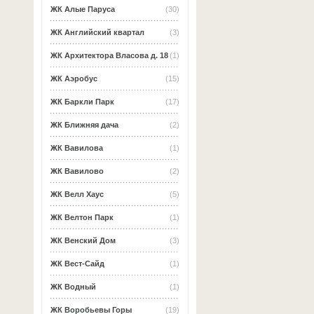
ЖК Алые Паруса
(30)
ЖК Английский квартал
(3)
ЖК Архитектора Власова д. 18
(1)
ЖК Аэробус
(15)
ЖК Баркли Парк
(17)
ЖК Ближняя дача
(2)
ЖК Вавилова
(1)
ЖК Вавилово
(2)
ЖК Велл Хаус
(5)
ЖК Велтон Парк
(1)
ЖК Венский Дом
(3)
ЖК Вест-Сайд
(1)
ЖК Водный
(1)
ЖК Воробьевы Горы
(19)