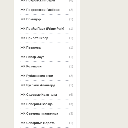
ЖК Покровский берег
(6)
ЖК Покровское-Глебово
(2)
ЖК Помидор
(1)
ЖК Прайм Парк (Prime Park)
(1)
ЖК Приват Сквер
(1)
ЖК Пырьева
(1)
ЖК Ривер-Хаус
(1)
ЖК Розмарин
(1)
ЖК Рублевские огни
(2)
ЖК Русский Авангард
(1)
ЖК Садовые Кварталы
(6)
ЖК Северная звезда
(3)
ЖК Северная пальмира
(3)
ЖК Северные Ворота
(1)