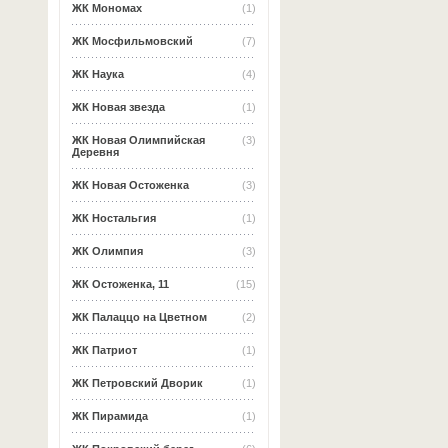
ЖК Мономах
(1)
ЖК Мосфильмовский
(7)
ЖК Наука
(4)
ЖК Новая звезда
(1)
ЖК Новая Олимпийская
(3)
Деревня
ЖК Новая Остоженка
(3)
ЖК Ностальгия
(1)
ЖК Олимпия
(3)
ЖК Остоженка, 11
(15)
ЖК Палаццо на Цветном
(2)
ЖК Патриот
(1)
ЖК Петровский Дворик
(1)
ЖК Пирамида
(1)