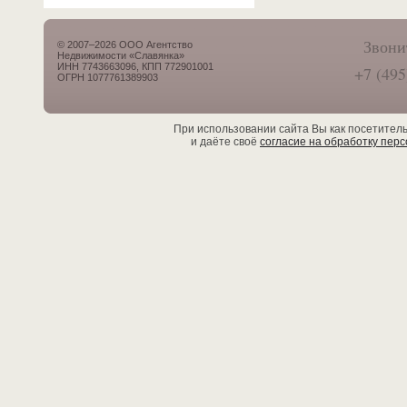
Звони
© 2007–2026 ООО Агентство
Недвижимости «Славянка»
ИНН 7743663096, КПП 772901001
+7 (495
ОГРН 1077761389903
При использовании сайта Вы как посетител
и даёте своё
согласие на обработку пер