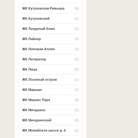
ЖК Кутузовская Ривьера
(6)
ЖК Кутузовский
(1)
ЖК Лазурный блюз
(1)
ЖК Лайнер
(3)
ЖК Липовая Аллея
(2)
ЖК Литератор
(2)
ЖК Лица
(2)
ЖК Лосиный остров
(1)
ЖК Маршал
(1)
ЖК Миракс Парк
(9)
ЖК Мичурино
(2)
ЖК Мичуринский
(4)
ЖК Можайское шоссе д. 6
(1)