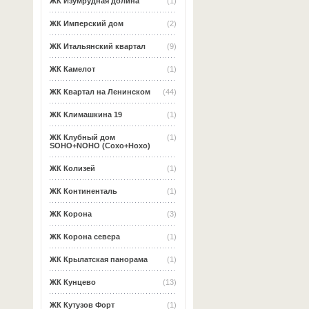
ЖК Изумрудная долина
(1)
ЖК Имперский дом
(2)
ЖК Итальянский квартал
(9)
ЖК Камелот
(1)
ЖК Квартал на Ленинском
(44)
ЖК Климашкина 19
(1)
ЖК Клубный дом
(1)
SOHO+NOHO (Сохо+Нохо)
ЖК Колизей
(1)
ЖК Континенталь
(1)
ЖК Корона
(3)
ЖК Корона севера
(1)
ЖК Крылатская панорама
(1)
ЖК Кунцево
(13)
ЖК Кутузов Форт
(1)