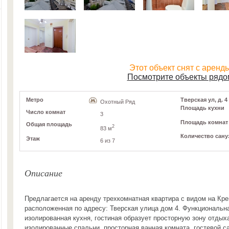
Этот объект снят с аренд
Посмотрите объекты рядо
Метро
Тверская ул, д. 4
Охотный Ряд
Площадь кухни
Число комнат
3
Площадь комнат
Общая площадь
2
83 м
Количество сану
Этаж
6 из 7
Описание
Предлагается на аренду трехкомнатная квартира с видом на Кр
расположенная по адресу: Тверская улица дом 4. Функциональн
изолированная кухня, гостиная образует просторную зону отдых
изолированные спальни, просторная ванная комната, гостевой с