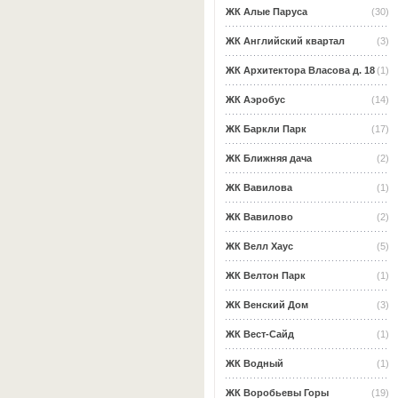
ЖК Алые Паруса
(30)
ЖК Английский квартал
(3)
ЖК Архитектора Власова д. 18
(1)
ЖК Аэробус
(14)
ЖК Баркли Парк
(17)
ЖК Ближняя дача
(2)
ЖК Вавилова
(1)
ЖК Вавилово
(2)
ЖК Велл Хаус
(5)
ЖК Велтон Парк
(1)
ЖК Венский Дом
(3)
ЖК Вест-Сайд
(1)
ЖК Водный
(1)
ЖК Воробьевы Горы
(19)