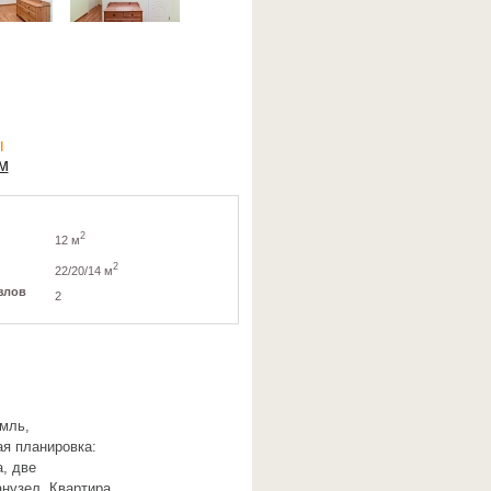
ы
м
2
12 м
2
22/20/14 м
злов
2
емль,
ая планировка:
а, две
анузел. Квартира