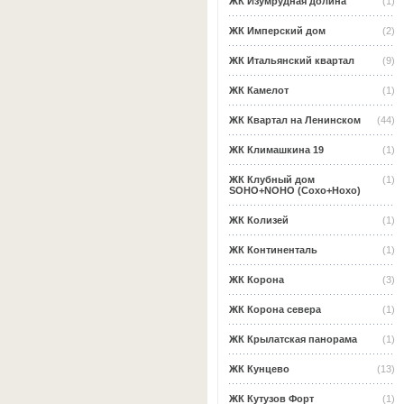
ЖК Изумрудная долина
(1)
ЖК Имперский дом
(2)
ЖК Итальянский квартал
(9)
ЖК Камелот
(1)
ЖК Квартал на Ленинском
(44)
ЖК Климашкина 19
(1)
ЖК Клубный дом
(1)
SOHO+NOHO (Сохо+Нохо)
ЖК Колизей
(1)
ЖК Континенталь
(1)
ЖК Корона
(3)
ЖК Корона севера
(1)
ЖК Крылатская панорама
(1)
ЖК Кунцево
(13)
ЖК Кутузов Форт
(1)