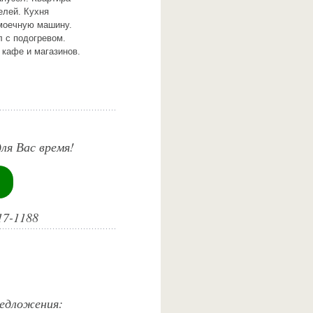
елей. Кухня
моечную машину.
л с подогревом.
 кафе и магазинов.
ля Вас время!
17-1188
редложения: