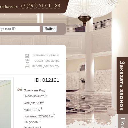
+7 (495) 517-11-88
едневно:
запомнить объект
заказ просмотра
версия для печати
ID: 012121
Охотный Ряд
Число комнат: 3
2
Общая: 83 м
2
Кухня: 12 м
2
Комнаты: 22/20/14 м
Санузлов: 2
Этаж: 6 из 7