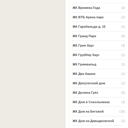
ЖК Времена Года
(2)
ЖК ВТБ Арена парк
(2)
ЖК Гарибальди д. 15
(1)
ЖК Гранд Парк
(6)
ЖК Грин Хаус
(3)
ЖК Груббер Хаус
(1)
ЖК Грюнвальд
(1)
ЖК Две башни
(1)
ЖК Депутатский дом
(1)
ЖК Долина Грёз
(5)
ЖК Дом в Сокольниках
(3)
ЖК Дом на Беговой
(16)
ЖК Дом на Давыдковской
(2)