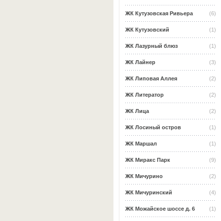
ЖК Кутузовская Ривьера
(6)
ЖК Кутузовский
(1)
ЖК Лазурный блюз
(1)
ЖК Лайнер
(3)
ЖК Липовая Аллея
(2)
ЖК Литератор
(2)
ЖК Лица
(2)
ЖК Лосиный остров
(1)
ЖК Маршал
(1)
ЖК Миракс Парк
(9)
ЖК Мичурино
(2)
ЖК Мичуринский
(4)
ЖК Можайское шоссе д. 6
(1)