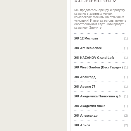
ЖИЛЫЕ КОМПЛЕКСЫ
Мы предлагаем аренду и продажу
квартир в элитных жилых
комплексах Москвы на отличных
условиях! И всегда готовы помочь
собственникам сдать или продать
квартиру. Звоните!
ЖК 12 Месяцев
(1)
ЖК Art Residence
(1)
ЖК KAZAKOV Grand Loft
(1)
ЖК West Garden (Вест Гарден)
(1)
ЖК Авангард
(1)
ЖК Авеню 77
(1)
ЖК Академика Пилюгина д.6
(1)
ЖК Академия Люкс
(1)
ЖК Александр
(2)
ЖК Алиса
(2)