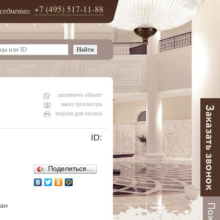
+7 (495) 517-11-88
едневно:
запомнить объект
заказ просмотра
версия для печати
ID:
Поделиться…
ван