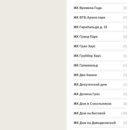
ЖК Времена Года
(2)
ЖК ВТБ Арена парк
(2)
ЖК Гарибальди д. 15
(1)
ЖК Гранд Парк
(6)
ЖК Грин Хаус
(3)
ЖК Груббер Хаус
(1)
ЖК Грюнвальд
(1)
ЖК Две башни
(1)
ЖК Депутатский дом
(1)
ЖК Долина Грёз
(5)
ЖК Дом в Сокольниках
(3)
ЖК Дом на Беговой
(16)
ЖК Дом на Давыдковской
(2)