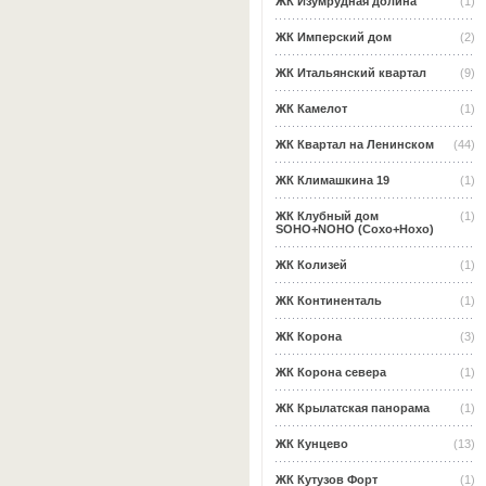
ЖК Изумрудная долина
(1)
ЖК Имперский дом
(2)
ЖК Итальянский квартал
(9)
ЖК Камелот
(1)
ЖК Квартал на Ленинском
(44)
ЖК Климашкина 19
(1)
ЖК Клубный дом
(1)
SOHO+NOHO (Сохо+Нохо)
ЖК Колизей
(1)
ЖК Континенталь
(1)
ЖК Корона
(3)
ЖК Корона севера
(1)
ЖК Крылатская панорама
(1)
ЖК Кунцево
(13)
ЖК Кутузов Форт
(1)