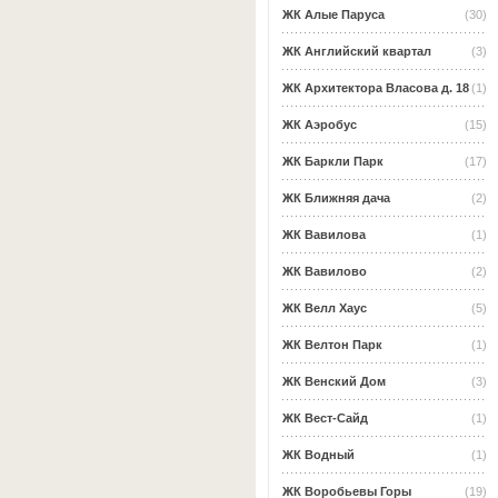
ЖК Алые Паруса
(30)
ЖК Английский квартал
(3)
ЖК Архитектора Власова д. 18
(1)
ЖК Аэробус
(15)
ЖК Баркли Парк
(17)
ЖК Ближняя дача
(2)
ЖК Вавилова
(1)
ЖК Вавилово
(2)
ЖК Велл Хаус
(5)
ЖК Велтон Парк
(1)
ЖК Венский Дом
(3)
ЖК Вест-Сайд
(1)
ЖК Водный
(1)
ЖК Воробьевы Горы
(19)