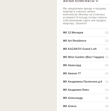
ЖИЛЫЕ КОМПЛЕКСЫ
Мы предлагаем аренду и продажу
квартир в элитных жилых
комплексах Москвы на отличных
условиях! И всегда готовы помочь
собственникам сдать или продать
квартиру. Звоните!
ЖК 12 Месяцев
(1)
ЖК Art Residence
(1)
ЖК KAZAKOV Grand Loft
(1)
ЖК West Garden (Вест Гарден)
(1)
ЖК Авангард
(1)
ЖК Авеню 77
(1)
ЖК Академика Пилюгина д.6
(1)
ЖК Академия Люкс
(1)
ЖК Александр
(2)
ЖК Алиса
(2)