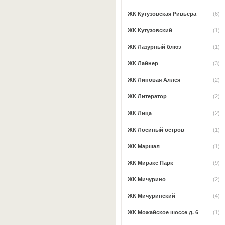
ЖК Кутузовская Ривьера
(6)
ЖК Кутузовский
(1)
ЖК Лазурный блюз
(1)
ЖК Лайнер
(3)
ЖК Липовая Аллея
(2)
ЖК Литератор
(2)
ЖК Лица
(2)
ЖК Лосиный остров
(1)
ЖК Маршал
(1)
ЖК Миракс Парк
(9)
ЖК Мичурино
(2)
ЖК Мичуринский
(4)
ЖК Можайское шоссе д. 6
(1)