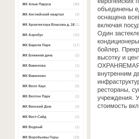
европейских п
ЖК Алые Паруса
(30)
объединены е
ЖК Английский квартал
(3)
оснащена все
включая посу
ЖК Архитектора Власова д. 18
(1)
Один застекл
ЖК Аэробус
(15)
кондиционеры.
ЖК Баркли Парк
(17)
бойлер. Прекр
ЖК Ближняя дача
(2)
высотку и це
ОХРАНЯЕМАЯ т
ЖК Вавилова
(1)
внутренним д
ЖК Вавилово
(2)
инфраструктур
ЖК Велл Хаус
(5)
рестораны, су
учреждения. У
ЖК Велтон Парк
(1)
стоимость вк
ЖК Венский Дом
(3)
ЖК Вест-Сайд
(1)
ЖК Водный
(1)
ЖК Воробьевы Горы
(19)