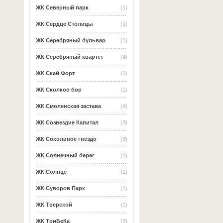
ЖК Северный парк
(1)
ЖК Сердце Столицы
(1)
ЖК Серебряный бульвар
(1)
ЖК Серебряный квартет
(4)
ЖК Скай Форт
(1)
ЖК Сколков бор
(1)
ЖК Смоленская застава
(4)
ЖК Созвездие Капитал
(3)
ЖК Соколиное гнездо
(3)
ЖК Солнечный берег
(1)
ЖК Солнце
(1)
ЖК Суворов Парк
(1)
ЖК Тверской
(1)
ЖК ТриБеКа
(3)