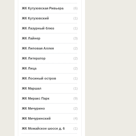
ЖК Кутузовская Ривьера
(6)
ЖК Кутузовский
(1)
ЖК Лазурный блюз
(1)
ЖК Лайнер
(3)
ЖК Липовая Аллея
(2)
ЖК Литератор
(2)
ЖК Лица
(2)
ЖК Лосиный остров
(1)
ЖК Маршал
(1)
ЖК Миракс Парк
(9)
ЖК Мичурино
(2)
ЖК Мичуринский
(4)
ЖК Можайское шоссе д. 6
(1)