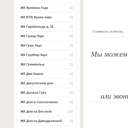
ЖК Времена Года
(2)
ЖК ВТБ Арена парк
(2)
ЖК Гарибальди д. 15
(1)
Стоимость за месяц
ЖК Гранд Парк
(6)
ЖК Грин Хаус
(3)
Мы можем о
ЖК Груббер Хаус
(1)
ЖК Грюнвальд
(1)
ЖК Две башни
(1)
ЖК Депутатский дом
(1)
или звон
ЖК Долина Грёз
(5)
ЖК Дом в Сокольниках
(3)
ЖК Дом на Беговой
(16)
ЖК Дом на Давыдковской
(2)