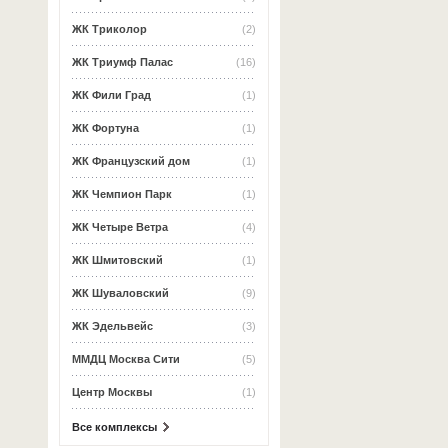
ЖК Триколор
(2)
ЖК Триумф Палас
(16)
ЖК Фили Град
(1)
ЖК Фортуна
(1)
ЖК Французский дом
(1)
ЖК Чемпион Парк
(1)
ЖК Четыре Ветра
(4)
ЖК Шмитовский
(1)
ЖК Шуваловский
(9)
ЖК Эдельвейс
(3)
ММДЦ Москва Сити
(5)
Центр Москвы
(1)
Все комплексы