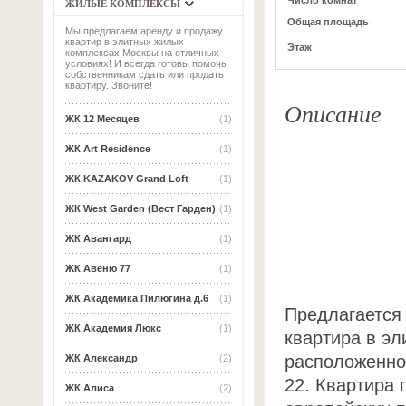
Число комнат
ЖИЛЫЕ КОМПЛЕКСЫ
Общая площадь
Мы предлагаем аренду и продажу
квартир в элитных жилых
Этаж
комплексах Москвы на отличных
условиях! И всегда готовы помочь
собственникам сдать или продать
квартиру. Звоните!
Описание
ЖК 12 Месяцев
(1)
ЖК Art Residence
(1)
ЖК KAZAKOV Grand Loft
(1)
ЖК West Garden (Вест Гарден)
(1)
ЖК Авангард
(1)
ЖК Авеню 77
(1)
ЖК Академика Пилюгина д.6
(1)
Предлагается
ЖК Академия Люкс
(1)
квартира в эл
расположенно
ЖК Александр
(2)
22. Квартира
ЖК Алиса
(2)