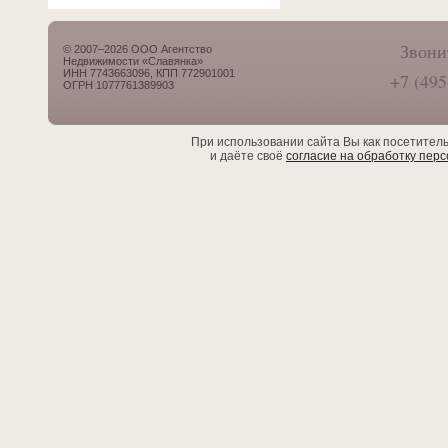
Звони
© 2007–2026 ООО Агентство
Недвижимости «Славянка»
ИНН 7743663096, КПП 772901001
+7 (495
ОГРН 1077761389903
При использовании сайта Вы как посетител
и даёте своё
согласие на обработку пер