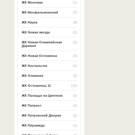
ЖК Мономах
(1)
ЖК Мосфильмовский
(7)
ЖК Наука
(4)
ЖК Новая звезда
(1)
ЖК Новая Олимпийская
(3)
Деревня
ЖК Новая Остоженка
(3)
ЖК Ностальгия
(1)
ЖК Олимпия
(3)
ЖК Остоженка, 11
(15)
ЖК Палаццо на Цветном
(2)
ЖК Патриот
(1)
ЖК Петровский Дворик
(1)
ЖК Пирамида
(1)