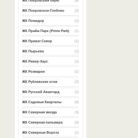
ЖК Покровский берег
(6)
ЖК Покровское-Глебово
(2)
ЖК Помидор
(1)
ЖК Прайм Парк (Prime Park)
(1)
ЖК Приват Сквер
(1)
ЖК Пырьева
(1)
ЖК Ривер-Хаус
(1)
ЖК Розмарин
(1)
ЖК Рублевские огни
(2)
ЖК Русский Авангард
(1)
ЖК Садовые Кварталы
(6)
ЖК Северная звезда
(3)
ЖК Северная пальмира
(3)
ЖК Северные Ворота
(1)