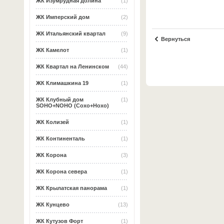
ЖК Изумрудная долина
(1)
ЖК Имперский дом
(2)
ЖК Итальянский квартал
(9)
Вернуться
ЖК Камелот
(1)
ЖК Квартал на Ленинском
(44)
ЖК Климашкина 19
(1)
ЖК Клубный дом
(1)
SOHO+NOHO (Сохо+Нохо)
ЖК Колизей
(1)
ЖК Континенталь
(1)
ЖК Корона
(3)
ЖК Корона севера
(1)
ЖК Крылатская панорама
(1)
ЖК Кунцево
(13)
ЖК Кутузов Форт
(1)