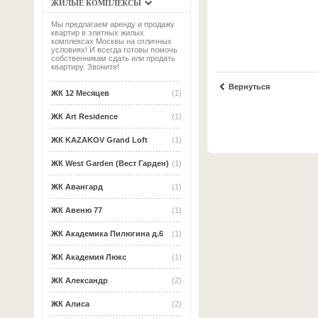
ЖИЛЫЕ КОМПЛЕКСЫ
Мы предлагаем аренду и продажу
квартир в элитных жилых
комплексах Москвы на отличных
условиях! И всегда готовы помочь
собственникам сдать или продать
квартиру. Звоните!
Вернуться
ЖК 12 Месяцев
(1)
ЖК Art Residence
(1)
ЖК KAZAKOV Grand Loft
(1)
ЖК West Garden (Вест Гарден)
(1)
ЖК Авангард
(1)
ЖК Авеню 77
(1)
ЖК Академика Пилюгина д.6
(1)
ЖК Академия Люкс
(1)
ЖК Александр
(2)
ЖК Алиса
(2)