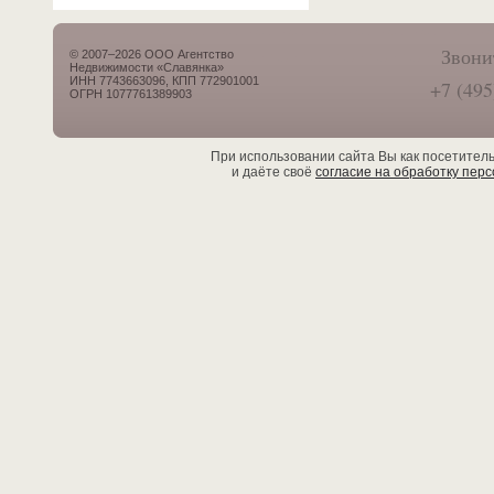
Звони
© 2007–2026 ООО Агентство
Недвижимости «Славянка»
ИНН 7743663096, КПП 772901001
+7 (495
ОГРН 1077761389903
При использовании сайта Вы как посетител
и даёте своё
согласие на обработку пер