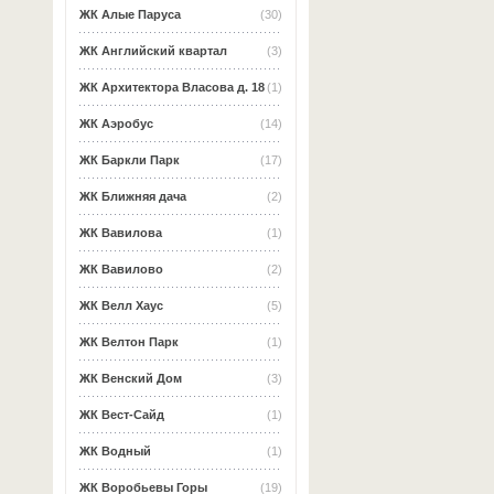
ЖК Алые Паруса
(30)
ЖК Английский квартал
(3)
ЖК Архитектора Власова д. 18
(1)
ЖК Аэробус
(14)
ЖК Баркли Парк
(17)
ЖК Ближняя дача
(2)
ЖК Вавилова
(1)
ЖК Вавилово
(2)
ЖК Велл Хаус
(5)
ЖК Велтон Парк
(1)
ЖК Венский Дом
(3)
ЖК Вест-Сайд
(1)
ЖК Водный
(1)
ЖК Воробьевы Горы
(19)