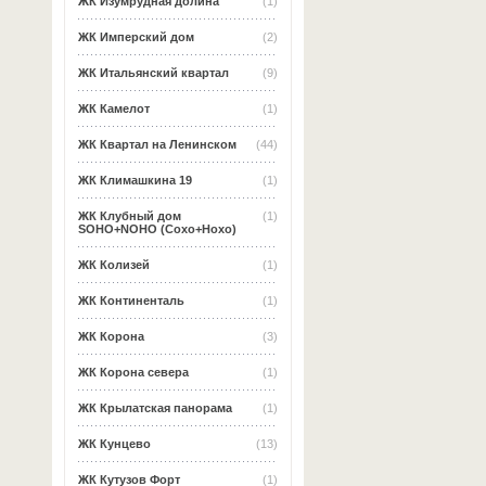
ЖК Изумрудная долина
(1)
ЖК Имперский дом
(2)
ЖК Итальянский квартал
(9)
ЖК Камелот
(1)
ЖК Квартал на Ленинском
(44)
ЖК Климашкина 19
(1)
ЖК Клубный дом
(1)
SOHO+NOHO (Сохо+Нохо)
ЖК Колизей
(1)
ЖК Континенталь
(1)
ЖК Корона
(3)
ЖК Корона севера
(1)
ЖК Крылатская панорама
(1)
ЖК Кунцево
(13)
ЖК Кутузов Форт
(1)