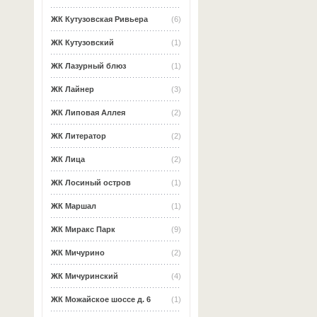
ЖК Кутузовская Ривьера
(6)
ЖК Кутузовский
(1)
ЖК Лазурный блюз
(1)
ЖК Лайнер
(3)
ЖК Липовая Аллея
(2)
ЖК Литератор
(2)
ЖК Лица
(2)
ЖК Лосиный остров
(1)
ЖК Маршал
(1)
ЖК Миракс Парк
(9)
ЖК Мичурино
(2)
ЖК Мичуринский
(4)
ЖК Можайское шоссе д. 6
(1)