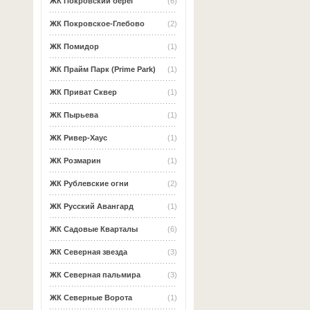
ЖК Покровский берег
(6)
ЖК Покровское-Глебово
(2)
ЖК Помидор
(1)
ЖК Прайм Парк (Prime Park)
(1)
ЖК Приват Сквер
(1)
ЖК Пырьева
(1)
ЖК Ривер-Хаус
(1)
ЖК Розмарин
(1)
ЖК Рублевские огни
(2)
ЖК Русский Авангард
(1)
ЖК Садовые Кварталы
(6)
ЖК Северная звезда
(3)
ЖК Северная пальмира
(3)
ЖК Северные Ворота
(1)