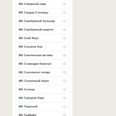
ЖК Северный парк
(1)
ЖК Сердце Столицы
(1)
ЖК Серебряный бульвар
(1)
ЖК Серебряный квартет
(4)
ЖК Скай Форт
(1)
ЖК Сколков бор
(1)
ЖК Смоленская застава
(4)
ЖК Созвездие Капитал
(3)
ЖК Соколиное гнездо
(3)
ЖК Солнечный берег
(1)
ЖК Солнце
(1)
ЖК Суворов Парк
(1)
ЖК Тверской
(1)
ЖК ТриБеКа
(3)