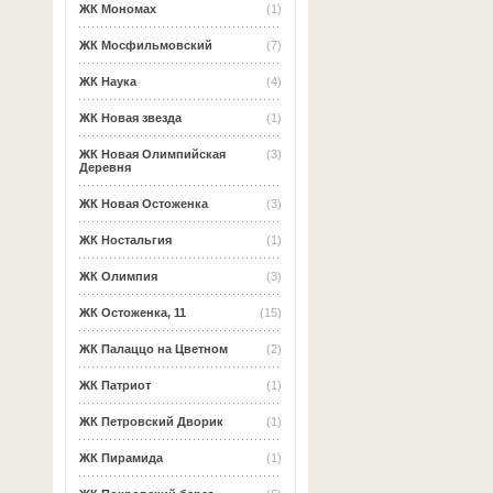
ЖК Мономах
(1)
ЖК Мосфильмовский
(7)
ЖК Наука
(4)
ЖК Новая звезда
(1)
ЖК Новая Олимпийская
(3)
Деревня
ЖК Новая Остоженка
(3)
ЖК Ностальгия
(1)
ЖК Олимпия
(3)
ЖК Остоженка, 11
(15)
ЖК Палаццо на Цветном
(2)
ЖК Патриот
(1)
ЖК Петровский Дворик
(1)
ЖК Пирамида
(1)