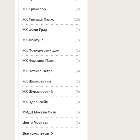
ЖК Триколор
(2)
ЖК Триумф Палас
(16)
ЖК Фили Град
(1)
ЖК Фортуна
(1)
ЖК Французский дом
(1)
ЖК Чемпион Парк
(1)
ЖК Четыре Ветра
(4)
ЖК Шмитовский
(1)
ЖК Шуваловский
(9)
ЖК Эдельвейс
(3)
ММДЦ Москва Сити
(5)
Центр Москвы
(1)
Все комплексы