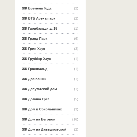
ЖК Времена Года
(2)
ЖК ВТБ Арена парк
(2)
ЖК Гарибальди д. 15
(1)
ЖК Гранд Парк
(6)
ЖК Грин Хаус
(3)
ЖК Груббер Хаус
(1)
ЖК Грюнвальд
(1)
ЖК Две башни
(1)
ЖК Депутатский дом
(1)
ЖК Долина Грёз
(5)
ЖК Дом в Сокольниках
(3)
ЖК Дом на Беговой
(16)
ЖК Дом на Давыдковской
(2)