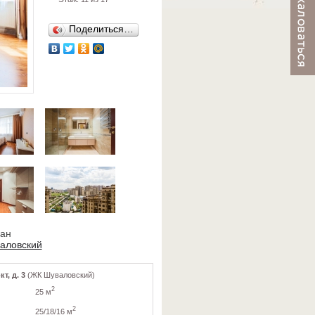
Поделиться…
ван
аловский
т, д. 3
(ЖК Шуваловский)
2
25 м
2
25/18/16 м