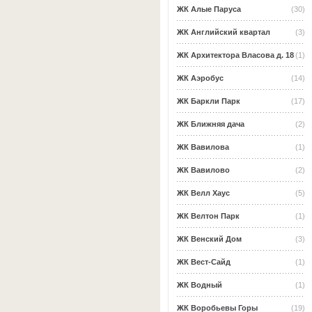
ЖК Алые Паруса
(30)
ЖК Английский квартал
(3)
ЖК Архитектора Власова д. 18
(1)
ЖК Аэробус
(14)
ЖК Баркли Парк
(17)
ЖК Ближняя дача
(2)
ЖК Вавилова
(1)
ЖК Вавилово
(2)
ЖК Велл Хаус
(5)
ЖК Велтон Парк
(1)
ЖК Венский Дом
(3)
ЖК Вест-Сайд
(1)
ЖК Водный
(1)
ЖК Воробьевы Горы
(19)