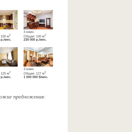
3 комн.
2
2
 100 м
Общая: 100 м
 р./мес.
230 000 р./мес.
3 комн.
2
2
 125 м
Общая: 127 м
 р./мес.
1 000 000 $/мес.
охожие предложения: