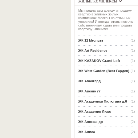
ЖИЛЫЕ КОМПЛЕКСЫ
Мы предлагаем аренду и продажу
квартир в элитных жилых
комплексах Москвы на отличных
условиях! И всегда готовы помочь
собственникам сдать или продать
квартиру. Звоните!
ЖК 12 Месяцев
(1)
ЖК Art Residence
(1)
ЖК KAZAKOV Grand Loft
(1)
ЖК West Garden (Вест Гарден)
(1)
ЖК Авангард
(1)
ЖК Авеню 77
(1)
ЖК Академика Пилюгина д.6
(1)
ЖК Академия Люкс
(1)
ЖК Александр
(2)
ЖК Алиса
(2)