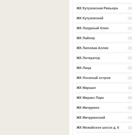
ЖК Кутузовская Ривьера
(6)
ЖК Кутузовский
(1)
ЖК Лазурный блюз
(1)
ЖК Лайнер
(3)
ЖК Липовая Аллея
(2)
ЖК Литератор
(2)
ЖК Лица
(2)
ЖК Лосиный остров
(1)
ЖК Маршал
(1)
ЖК Миракс Парк
(9)
ЖК Мичурино
(2)
ЖК Мичуринский
(4)
ЖК Можайское шоссе д. 6
(1)