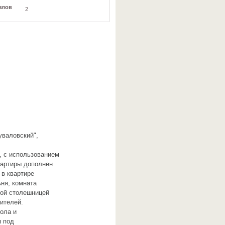
злов
2
уваловский",
, с использованием
вартиры дополнен
в квартире
ьня, комната
ной столешницей
ителей.
пола и
я под