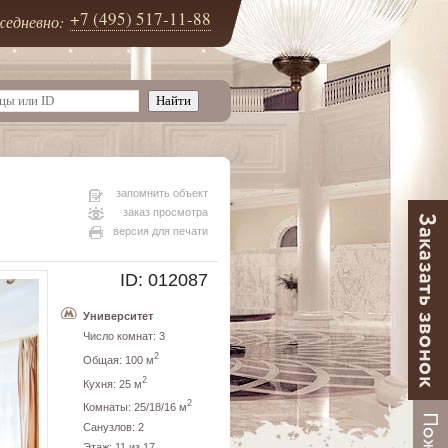
+7 (495) 517-11-88
едневно:
запомнить объект
заказ просмотра
версия для печати
ID: 012087
Университет
Число комнат: 3
2
Общая: 100 м
2
Кухня: 25 м
2
Комнаты: 25/18/16 м
Санузлов: 2
Этаж: 11 из 17