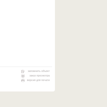
запомнить объект
заказ просмотра
версия для печати