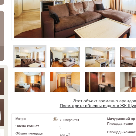
Этот объект временно арендо
Посмотрите объекты рядом в ЖК Шув
Метро
Мичуринский пр-к
Университет
Площадь кухни
Число комнат
3
Площадь комнат
Общая площадь
2
100 м