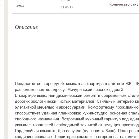
Количество сану
Этаж
11 из 17
Описание
Предлагается в аренду 3х-комнатная квартира в элитном ЖК "Ш
расположенном по адресу: Мичуринский проспект, дом 3.
В квартире выполнен дизайнерский ремонт в современном стиле
дорогих экологически чистых материалов. Стильный интерьер к
элегантной мебелью и аксессуарами. Комфортному проживанию 
способствует удачная планировка: кухня-студио, основная спал
свободного назначения. Встроенный кухонный гарнитур под еди
укомплектован всей необходимой техникой от ведущих производ
Гардеробная комната. Два санузла (душевая кабина). Подогрев 
кондиционирование. Территория комплекса огорожена, находитс