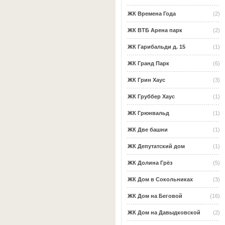
ЖК Времена Года
(2)
ЖК ВТБ Арена парк
(2)
ЖК Гарибальди д. 15
(1)
ЖК Гранд Парк
(6)
ЖК Грин Хаус
(3)
ЖК Груббер Хаус
(1)
ЖК Грюнвальд
(1)
ЖК Две башни
(1)
ЖК Депутатский дом
(1)
ЖК Долина Грёз
(5)
ЖК Дом в Сокольниках
(3)
ЖК Дом на Беговой
(16)
ЖК Дом на Давыдковской
(2)