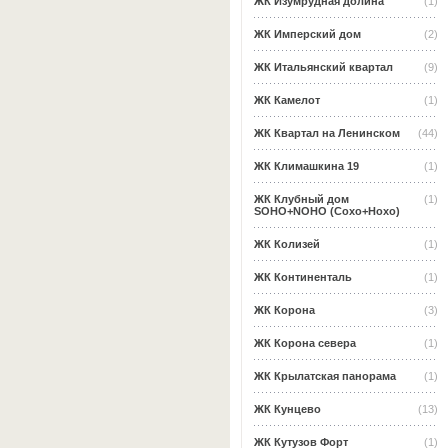
ЖК Изумрудная долина
(1)
ЖК Имперский дом
(2)
ЖК Итальянский квартал
(9)
ЖК Камелот
(1)
ЖК Квартал на Ленинском
(44)
ЖК Климашкина 19
(1)
ЖК Клубный дом
(1)
SOHO+NOHO (Сохо+Нохо)
ЖК Колизей
(1)
ЖК Континенталь
(1)
ЖК Корона
(3)
ЖК Корона севера
(1)
ЖК Крылатская панорама
(1)
ЖК Кунцево
(13)
ЖК Кутузов Форт
(1)