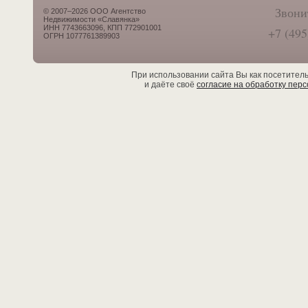
Звони
© 2007–2026 ООО Агентство
Недвижимости «Славянка»
ИНН 7743663096, КПП 772901001
+7 (495
ОГРН 1077761389903
При использовании сайта Вы как посетител
и даёте своё
согласие на обработку пер