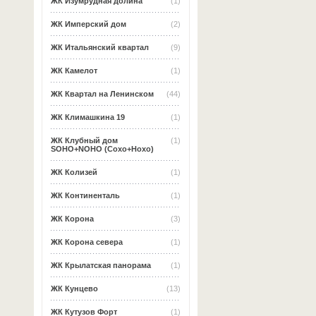
ЖК Изумрудная долина
(1)
ЖК Имперский дом
(2)
ЖК Итальянский квартал
(9)
ЖК Камелот
(1)
ЖК Квартал на Ленинском
(44)
ЖК Климашкина 19
(1)
ЖК Клубный дом
(1)
SOHO+NOHO (Сохо+Нохо)
ЖК Колизей
(1)
ЖК Континенталь
(1)
ЖК Корона
(3)
ЖК Корона севера
(1)
ЖК Крылатская панорама
(1)
ЖК Кунцево
(13)
ЖК Кутузов Форт
(1)