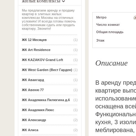
ЖИЛЫЕ КОМПЛЕКСЫ
Мы предлагаем аренду и продажу
квартир в элитных жилых
Метро
комплексах Москвы на отличных
условиях! И всегда готовы помочь
Число комнат
собственникам сдать или продать
квартиру. Звоните!
Общая площадь
ЖК 12 Месяцев
(1)
Этаж
ЖК Art Residence
(1)
Описание
ЖК KAZAKOV Grand Loft
(1)
ЖК West Garden (Вест Гарден)
(1)
ЖК Авангард
(1)
В аренду пред
квартире вып
ЖК Авеню 77
(1)
использовани
ЖК Академика Пилюгина д.6
(1)
оснащена все
ЖК Академия Люкс
(1)
Функциональн
ЖК Александр
(2)
кухня, 3 изол
меблирована,
ЖК Алиса
(2)