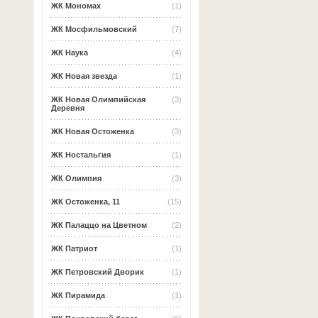
ЖК Мономах
(1)
ЖК Мосфильмовский
(7)
ЖК Наука
(4)
ЖК Новая звезда
(1)
ЖК Новая Олимпийская
(3)
Деревня
ЖК Новая Остоженка
(3)
ЖК Ностальгия
(1)
ЖК Олимпия
(3)
ЖК Остоженка, 11
(15)
ЖК Палаццо на Цветном
(2)
ЖК Патриот
(1)
ЖК Петровский Дворик
(1)
ЖК Пирамида
(1)