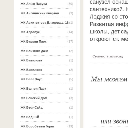
санузел осна
ЖК Алые Паруса
(30)
сантехникой. 
ЖК Английский квартал
(3)
Лоджия со сто
Развитая инфр
ЖК Архитектора Власова д. 18
(1)
школы, дет.са
ЖК Аэробус
(14)
откроют ст. м
ЖК Баркли Парк
(17)
ЖК Ближняя дача
(2)
Стоимость за месяц
ЖК Вавилова
(1)
ЖК Вавилово
(2)
Мы можем о
ЖК Велл Хаус
(5)
ЖК Велтон Парк
(1)
ЖК Венский Дом
(3)
ЖК Вест-Сайд
(1)
ЖК Водный
(1)
или звон
ЖК Воробьевы Горы
(19)