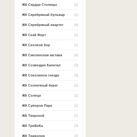
ЖК Сердце Столицы
(1)
ЖК Серебряный бульвар
(1)
ЖК Серебряный квартет
(4)
ЖК Скай Форт
(1)
ЖК Сколков бор
(1)
ЖК Смоленская застава
(4)
ЖК Созвездие Капитал
(3)
ЖК Соколиное гнездо
(3)
ЖК Солнечный берег
(1)
ЖК Солнце
(1)
ЖК Суворов Парк
(1)
ЖК Тверской
(1)
ЖК ТриБеКа
(3)
ЖК Триколор
(2)