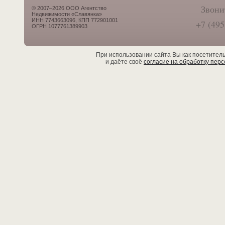
Звони
© 2007–2026 ООО Агентство
Недвижимости «Славянка»
ИНН 7743663096, КПП 772901001
+7 (495
ОГРН 1077761389903
При использовании сайта Вы как посетител
и даёте своё
согласие на обработку пер