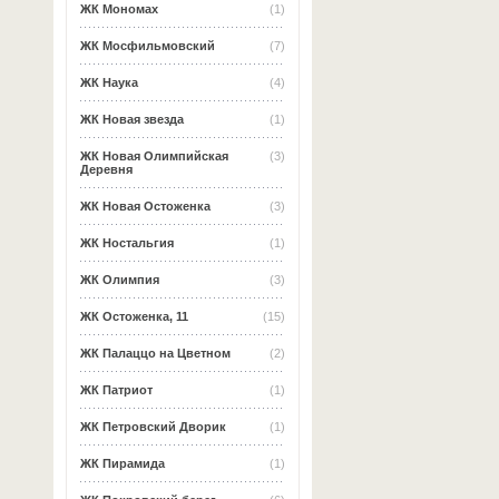
ЖК Мономах
(1)
ЖК Мосфильмовский
(7)
ЖК Наука
(4)
ЖК Новая звезда
(1)
ЖК Новая Олимпийская
(3)
Деревня
ЖК Новая Остоженка
(3)
ЖК Ностальгия
(1)
ЖК Олимпия
(3)
ЖК Остоженка, 11
(15)
ЖК Палаццо на Цветном
(2)
ЖК Патриот
(1)
ЖК Петровский Дворик
(1)
ЖК Пирамида
(1)