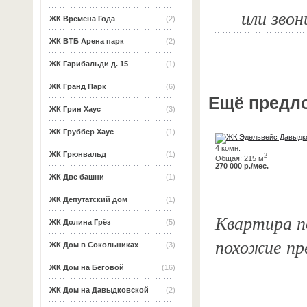
или звон
ЖК Времена Года
(2)
ЖК ВТБ Арена парк
(2)
ЖК Гарибальди д. 15
(1)
ЖК Гранд Парк
(6)
Ещё предл
ЖК Грин Хаус
(3)
ЖК Груббер Хаус
(1)
4 комн.
ЖК Грюнвальд
(1)
2
Общая: 215 м
270 000 р./мес.
ЖК Две башни
(1)
ЖК Депутатский дом
(1)
Квартира по
ЖК Долина Грёз
(5)
похожие пр
ЖК Дом в Сокольниках
(3)
ЖК Дом на Беговой
(16)
ЖК Дом на Давыдковской
(2)