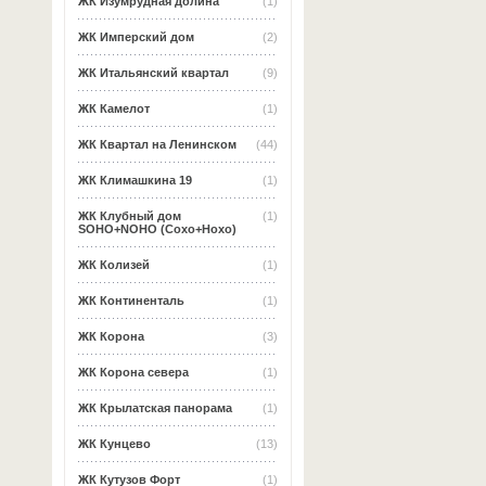
ЖК Изумрудная долина
(1)
ЖК Имперский дом
(2)
ЖК Итальянский квартал
(9)
ЖК Камелот
(1)
ЖК Квартал на Ленинском
(44)
ЖК Климашкина 19
(1)
ЖК Клубный дом
(1)
SOHO+NOHO (Сохо+Нохо)
ЖК Колизей
(1)
ЖК Континенталь
(1)
ЖК Корона
(3)
ЖК Корона севера
(1)
ЖК Крылатская панорама
(1)
ЖК Кунцево
(13)
ЖК Кутузов Форт
(1)