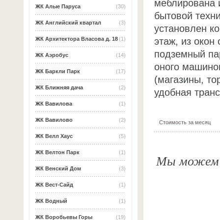
меблирована 
ЖК Алые Паруса
(30)
бытовой техн
ЖК Английский квартал
(3)
установлен ко
этаж, из окон
ЖК Архитектора Власова д. 18
(1)
подземный пар
ЖК Аэробус
(14)
оного машино
ЖК Баркли Парк
(17)
(магазины, то
ЖК Ближняя дача
(2)
удобная транс
ЖК Вавилова
(1)
ЖК Вавилово
(2)
Стоимость за месяц
ЖК Велл Хаус
(5)
ЖК Велтон Парк
(1)
Мы можем о
ЖК Венский Дом
(3)
ЖК Вест-Сайд
(1)
ЖК Водный
(1)
ЖК Воробьевы Горы
(19)