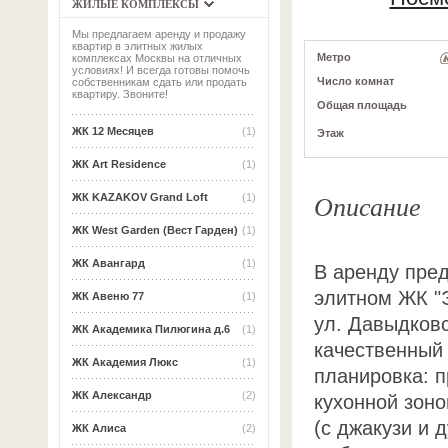
ЖИЛЫЕ КОМПЛЕКСЫ
Мы предлагаем аренду и продажу
квартир в элитных жилых
Метро
комплексах Москвы на отличных
условиях! И всегда готовы помочь
Число комнат
собственникам сдать или продать
квартиру. Звоните!
Общая площадь
ЖК 12 Месяцев
(1)
Этаж
ЖК Art Residence
(1)
Описание
ЖК KAZAKOV Grand Loft
(1)
ЖК West Garden (Вест Гарден)
(1)
ЖК Авангард
(1)
В аренду пред
элитном ЖК "
ЖК Авеню 77
(1)
ул. Давыдковс
ЖК Академика Пилюгина д.6
(1)
качественный 
ЖК Академия Люкс
(1)
планировка: п
ЖК Александр
(2)
кухонной зоно
(с джакузи и 
ЖК Алиса
(2)