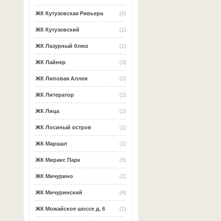
ЖК Кутузовская Ривьера
(6)
ЖК Кутузовский
(1)
ЖК Лазурный блюз
(1)
ЖК Лайнер
(3)
ЖК Липовая Аллея
(2)
ЖК Литератор
(2)
ЖК Лица
(2)
ЖК Лосиный остров
(1)
ЖК Маршал
(1)
ЖК Миракс Парк
(9)
ЖК Мичурино
(2)
ЖК Мичуринский
(4)
ЖК Можайское шоссе д. 6
(1)