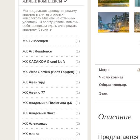
ЖИЛЫЕ КОМПЛЕКСЫ
Мы предлагаем аренду и продажу
квартир в элитных жилых
комплексах Москвы на отличных
условиях! И всегда готовы помочь
собственникам сдать или продать
квартиру. Звоните!
ЖК 12 Месяцев
(1)
ЖК Art Residence
(1)
ЖК KAZAKOV Grand Loft
(1)
Метро
ЖК West Garden (Вест Гарден)
(1)
Число комнат
ЖК Авангард
(1)
Общая площадь
ЖК Авеню 77
(1)
Этаж
ЖК Академика Пилюгина д.6
(1)
Описание
ЖК Академия Люкс
(1)
ЖК Александр
(2)
ЖК Алиса
(2)
Предлагается