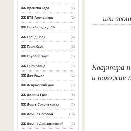
ЖК Времена Года
(2)
или звон
ЖК ВТБ Арена парк
(2)
ЖК Гарибальди д. 15
(1)
ЖК Гранд Парк
(6)
ЖК Грин Хаус
(3)
ЖК Груббер Хаус
(1)
Квартира по
ЖК Грюнвальд
(1)
и похожие 
ЖК Две башни
(1)
ЖК Депутатский дом
(1)
ЖК Долина Грёз
(5)
ЖК Дом в Сокольниках
(3)
ЖК Дом на Беговой
(16)
ЖК Дом на Давыдковской
(2)