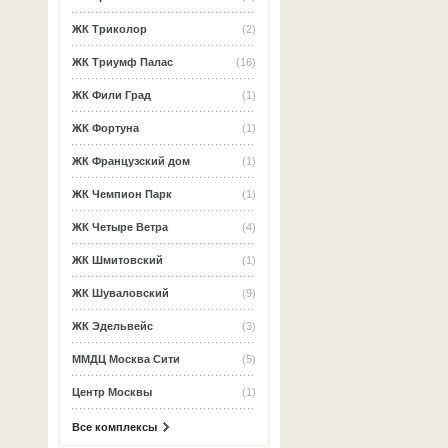
ЖК Триколор
(2)
ЖК Триумф Палас
(16)
ЖК Фили Град
(1)
ЖК Фортуна
(1)
ЖК Французский дом
(1)
ЖК Чемпион Парк
(1)
ЖК Четыре Ветра
(4)
ЖК Шмитовский
(1)
ЖК Шуваловский
(9)
ЖК Эдельвейс
(3)
ММДЦ Москва Сити
(5)
Центр Москвы
(1)
Все комплексы