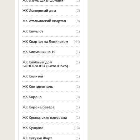
ЖК Изумрудная долина
(1)
ЖК Имперский дом
(2)
ЖК Итальянский квартал
(9)
ЖК Камелот
(1)
ЖК Квартал на Ленинском
(44)
ЖК Климашкина 19
(1)
ЖК Клубный дом
(1)
SOHO+NOHO (Сохо+Нохо)
ЖК Колизей
(1)
ЖК Континенталь
(1)
ЖК Корона
(3)
ЖК Корона севера
(1)
ЖК Крылатская панорама
(1)
ЖК Кунцево
(13)
ЖК Кутузов Форт
(1)