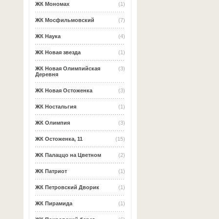
ЖК Мономах
(1)
ЖК Мосфильмовский
(7)
ЖК Наука
(4)
ЖК Новая звезда
(1)
ЖК Новая Олимпийская
(3)
Деревня
ЖК Новая Остоженка
(3)
ЖК Ностальгия
(1)
ЖК Олимпия
(3)
ЖК Остоженка, 11
(15)
ЖК Палаццо на Цветном
(2)
ЖК Патриот
(1)
ЖК Петровский Дворик
(1)
ЖК Пирамида
(1)