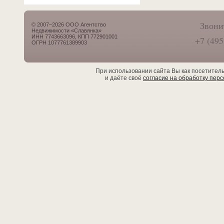
Звони
© 2007–2026 ООО Агентство
Недвижимости «Славянка»
ИНН 7743663096, КПП 772901001
+7 (495
ОГРН 1077761389903
При использовании сайта Вы как посетител
и даёте своё
согласие на обработку пер