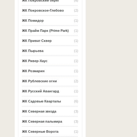
ЖК Покровский берег
(6)
ЖК Покровское-Глебово
(2)
ЖК Помидор
(1)
ЖК Прайм Парк (Prime Park)
(1)
ЖК Приват Сквер
(1)
ЖК Пырьева
(1)
ЖК Ривер-Хаус
(1)
ЖК Розмарин
(1)
ЖК Рублевские огни
(2)
ЖК Русский Авангард
(1)
ЖК Садовые Кварталы
(6)
ЖК Северная звезда
(3)
ЖК Северная пальмира
(3)
ЖК Северные Ворота
(1)