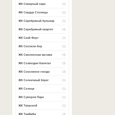
ЖК Северный парк
(1)
ЖК Сердце Столицы
(1)
ЖК Серебряный бульвар
(1)
ЖК Серебряный квартет
(4)
ЖК Скай Форт
(1)
ЖК Сколков бор
(1)
ЖК Смоленская застава
(4)
ЖК Созвездие Капитал
(3)
ЖК Соколиное гнездо
(3)
ЖК Солнечный берег
(1)
ЖК Солнце
(1)
ЖК Суворов Парк
(1)
ЖК Тверской
(1)
ЖК ТриБеКа
(3)