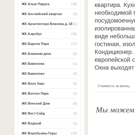
квартира. Ку
ЖК Алые Паруса
(30)
необходимой 
ЖК Английский квартал
(3)
посудомоечну
ЖК Архитектора Власова д. 18
(1)
изолированна
ЖК Аэробус
(15)
виде небольшо
гостиная, изо
ЖК Баркли Парк
(17)
Кондиционер.
ЖК Ближняя дача
(2)
европейской с
ЖК Вавилова
(1)
Окна выходят 
ЖК Вавилово
(2)
ЖК Велл Хаус
(5)
Стоимость за месяц
ЖК Велтон Парк
(1)
ЖК Венский Дом
(3)
Мы можем о
ЖК Вест-Сайд
(1)
ЖК Водный
(1)
ЖК Воробьевы Горы
(19)