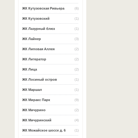
ЖК Кутузовская Ривьера
(6)
ЖК Кутузовский
(1)
ЖК Лазурный блюз
(1)
ЖК Лайнер
(3)
ЖК Липовая Аллея
(2)
ЖК Литератор
(2)
ЖК Лица
(2)
ЖК Лосиный остров
(1)
ЖК Маршал
(1)
ЖК Миракс Парк
(9)
ЖК Мичурино
(2)
ЖК Мичуринский
(4)
ЖК Можайское шоссе д. 6
(1)