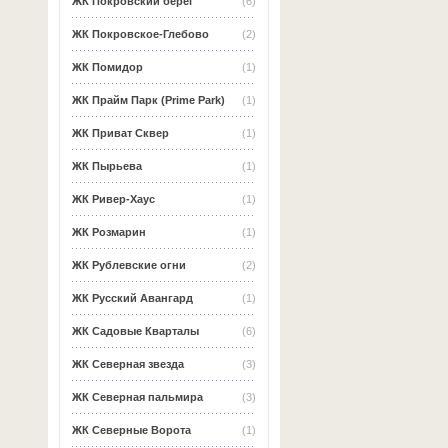
ЖК Покровский берег
(6)
ЖК Покровское-Глебово
(2)
ЖК Помидор
(1)
ЖК Прайм Парк (Prime Park)
(1)
ЖК Приват Сквер
(1)
ЖК Пырьева
(1)
ЖК Ривер-Хаус
(1)
ЖК Розмарин
(1)
ЖК Рублевские огни
(2)
ЖК Русский Авангард
(1)
ЖК Садовые Кварталы
(6)
ЖК Северная звезда
(3)
ЖК Северная пальмира
(3)
ЖК Северные Ворота
(1)