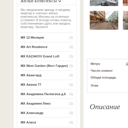
ЖИЛЫЕ КОМПЛЕКСЫ
Мы предлагаем аренду и продажу
квартир в элитных жилых
комплексах Москвы на отличных
условиях! И всегда готовы помочь
собственникам сдать или продать
квартиру. Звоните!
ЖК 12 Месяцев
(1)
ЖК Art Residence
(1)
ЖК KAZAKOV Grand Loft
(1)
Метро
ЖК West Garden (Вест Гарден)
(1)
Число комнат
ЖК Авангард
(1)
Общая площадь
ЖК Авеню 77
(1)
Этаж
ЖК Академика Пилюгина д.6
(1)
Описание
ЖК Академия Люкс
(1)
ЖК Александр
(2)
ЖК Алиса
(2)