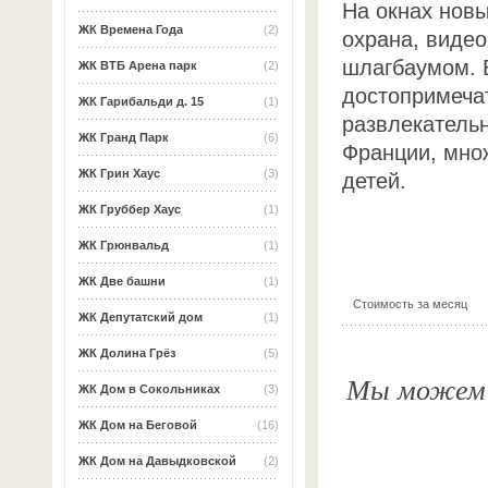
На окнах новы
ЖК Времена Года
(2)
охрана, видео
шлагбаумом. 
ЖК ВТБ Арена парк
(2)
достопримечат
ЖК Гарибальди д. 15
(1)
развлекатель
ЖК Гранд Парк
(6)
Франции, мно
ЖК Грин Хаус
(3)
детей.
ЖК Груббер Хаус
(1)
ЖК Грюнвальд
(1)
ЖК Две башни
(1)
Стоимость за месяц
ЖК Депутатский дом
(1)
ЖК Долина Грёз
(5)
Мы можем о
ЖК Дом в Сокольниках
(3)
ЖК Дом на Беговой
(16)
ЖК Дом на Давыдковской
(2)