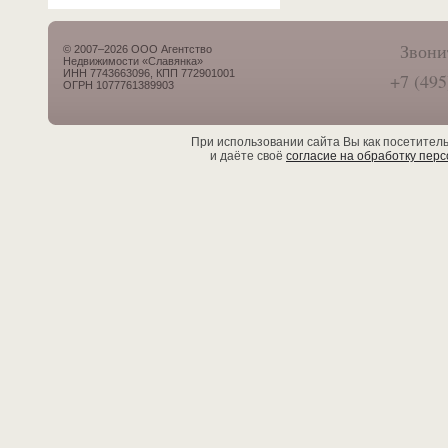
Звони
© 2007–2026 ООО Агентство
Недвижимости «Славянка»
ИНН 7743663096, КПП 772901001
+7 (495
ОГРН 1077761389903
При использовании сайта Вы как посетител
и даёте своё
согласие на обработку пер