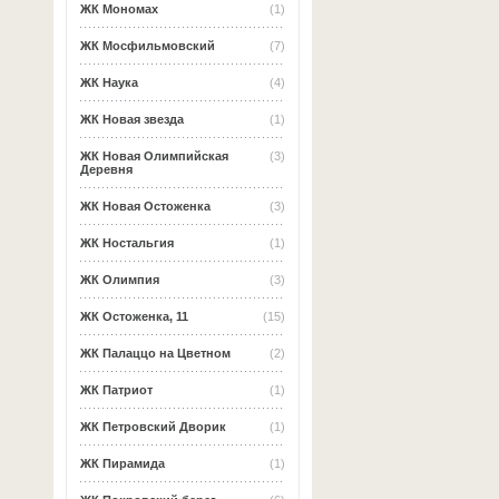
ЖК Мономах
(1)
ЖК Мосфильмовский
(7)
ЖК Наука
(4)
ЖК Новая звезда
(1)
ЖК Новая Олимпийская
(3)
Деревня
ЖК Новая Остоженка
(3)
ЖК Ностальгия
(1)
ЖК Олимпия
(3)
ЖК Остоженка, 11
(15)
ЖК Палаццо на Цветном
(2)
ЖК Патриот
(1)
ЖК Петровский Дворик
(1)
ЖК Пирамида
(1)