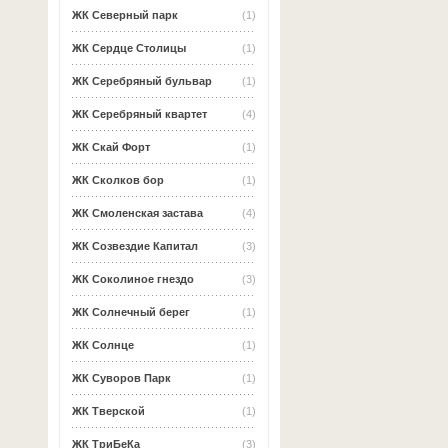
ЖК Северный парк
(1)
ЖК Сердце Столицы
(1)
ЖК Серебряный бульвар
(1)
ЖК Серебряный квартет
(4)
ЖК Скай Форт
(1)
ЖК Сколков бор
(1)
ЖК Смоленская застава
(4)
ЖК Созвездие Капитал
(3)
ЖК Соколиное гнездо
(3)
ЖК Солнечный берег
(1)
ЖК Солнце
(1)
ЖК Суворов Парк
(1)
ЖК Тверской
(1)
ЖК ТриБеКа
(3)