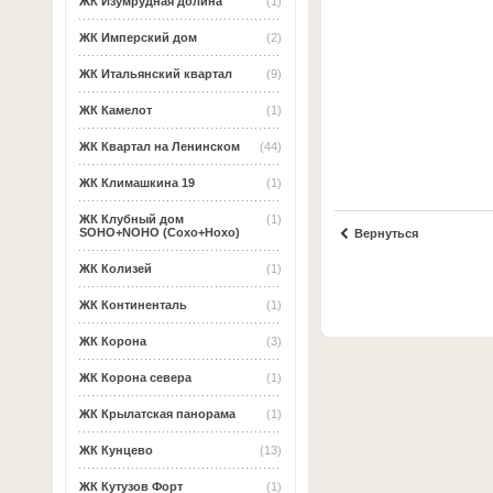
ЖК Изумрудная долина
(1)
ЖК Имперский дом
(2)
ЖК Итальянский квартал
(9)
ЖК Камелот
(1)
ЖК Квартал на Ленинском
(44)
ЖК Климашкина 19
(1)
ЖК Клубный дом
(1)
SOHO+NOHO (Сохо+Нохо)
Вернуться
ЖК Колизей
(1)
ЖК Континенталь
(1)
ЖК Корона
(3)
ЖК Корона севера
(1)
ЖК Крылатская панорама
(1)
ЖК Кунцево
(13)
ЖК Кутузов Форт
(1)