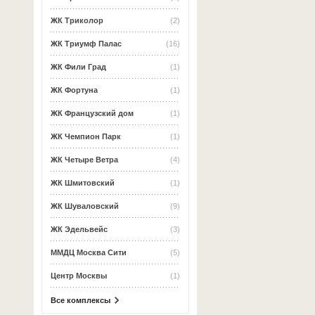
ЖК Триколор
(2)
ЖК Триумф Палас
(16)
ЖК Фили Град
(1)
ЖК Фортуна
(1)
ЖК Французский дом
(1)
ЖК Чемпион Парк
(1)
ЖК Четыре Ветра
(4)
ЖК Шмитовский
(1)
ЖК Шуваловский
(9)
ЖК Эдельвейс
(3)
ММДЦ Москва Сити
(5)
Центр Москвы
(1)
Все комплексы