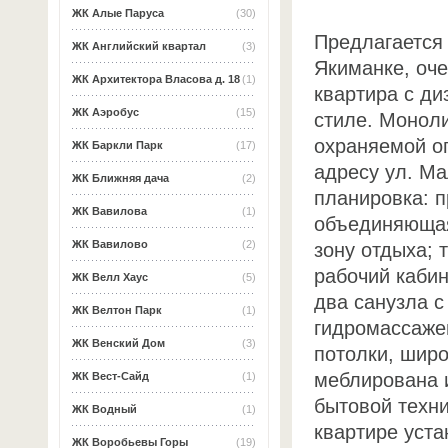
ЖК Алые Паруса
(30)
Предлагается 
ЖК Английский квартал
(3)
Якиманке, оч
ЖК Архитектора Власова д. 18
(1)
квартира с д
ЖК Аэробус
(15)
стиле. Монол
охраняемой о
ЖК Баркли Парк
(17)
адресу ул. М
ЖК Ближняя дача
(2)
планировка: п
ЖК Вавилова
(1)
объединяющая 
ЖК Вавилово
(2)
зону отдыха; 
рабочий кабин
ЖК Велл Хаус
(5)
два санузла с
ЖК Велтон Парк
(1)
гидромассаже
ЖК Венский Дом
(3)
потолки, широ
меблирована 
ЖК Вест-Сайд
(1)
бытовой техн
ЖК Водный
(1)
квартире уста
ЖК Воробьевы Горы
(19)