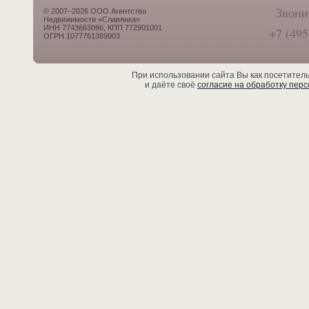
Звони
© 2007–2026 ООО Агентство
Недвижимости «Славянка»
ИНН 7743663096, КПП 772901001
+7 (495
ОГРН 1077761389903
При использовании сайта Вы как посетител
и даёте своё
согласие на обработку пер