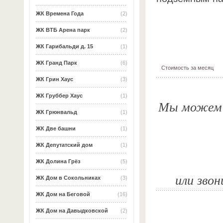
ЖК Времена Года
(2)
ЖК ВТБ Арена парк
(2)
ЖК Гарибальди д. 15
(1)
ЖК Гранд Парк
(6)
Стоимость за месяц
ЖК Грин Хаус
(3)
ЖК Груббер Хаус
(1)
Мы можем о
ЖК Грюнвальд
(1)
ЖК Две башни
(1)
ЖК Депутатский дом
(1)
ЖК Долина Грёз
(5)
или звон
ЖК Дом в Сокольниках
(3)
ЖК Дом на Беговой
(16)
ЖК Дом на Давыдковской
(2)