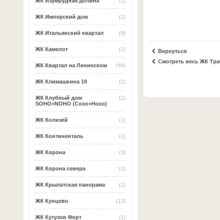
ЖК Изумрудная долина
(1)
ЖК Имперский дом
(2)
ЖК Итальянский квартал
(9)
ЖК Камелот
(1)
Вернуться
Смотреть весь ЖК Тр
ЖК Квартал на Ленинском
(44)
ЖК Климашкина 19
(1)
ЖК Клубный дом
(1)
SOHO+NOHO (Сохо+Нохо)
ЖК Колизей
(1)
ЖК Континенталь
(1)
ЖК Корона
(3)
ЖК Корона севера
(1)
ЖК Крылатская панорама
(1)
ЖК Кунцево
(13)
ЖК Кутузов Форт
(1)