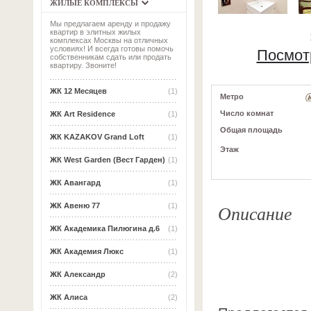
ЖИЛЫЕ КОМПЛЕКСЫ
Мы предлагаем аренду и продажу
квартир в элитных жилых
комплексах Москвы на отличных
условиях! И всегда готовы помочь
Посмот
собственникам сдать или продать
квартиру. Звоните!
ЖК 12 Месяцев
(1)
Метро
Число комнат
ЖК Art Residence
(1)
Общая площадь
ЖК KAZAKOV Grand Loft
(1)
Этаж
ЖК West Garden (Вест Гарден)
(1)
ЖК Авангард
(1)
Описание
ЖК Авеню 77
(1)
ЖК Академика Пилюгина д.6
(1)
ЖК Академия Люкс
(1)
ЖК Александр
(2)
ЖК Алиса
(2)