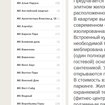
Предлагается 
ЖК Алые Паруса
(30)
элитном жило
ЖК Английский квартал
(3)
расположенном
В квартире в
ЖК Архитектора Власова д. 18
(1)
современном 
ЖК Аэробус
(14)
изолированная
ЖК Баркли Парк
(17)
Встроенный к
ЖК Ближняя дача
(2)
необходимой 
меблирована 
ЖК Вавилова
(1)
(один полноце
ЖК Вавилово
(2)
гостевой) ос
ЖК Велл Хаус
(5)
сантехникой. 
открываются 
ЖК Велтон Парк
(1)
В стоимость 
ЖК Венский Дом
(3)
паркинге. Жил
ЖК Вест-Сайд
(1)
охраняемой т
ЖК Водный
(1)
(фитнес-центр
подземным па
ЖК Воробьевы Горы
(19)