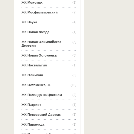
ЖК Мономах
(1)
ЖК Мосфильмовский
(7)
ЖК Наука
(4)
ЖК Новая звезда
(1)
ЖК Новая Олимпийская
(3)
Деревня
ЖК Новая Остоженка
(3)
ЖК Ностальгия
(1)
ЖК Олимпия
(3)
ЖК Остоженка, 11
(15)
ЖК Палаццо на Цветном
(2)
ЖК Патриот
(1)
ЖК Петровский Дворик
(1)
ЖК Пирамида
(1)