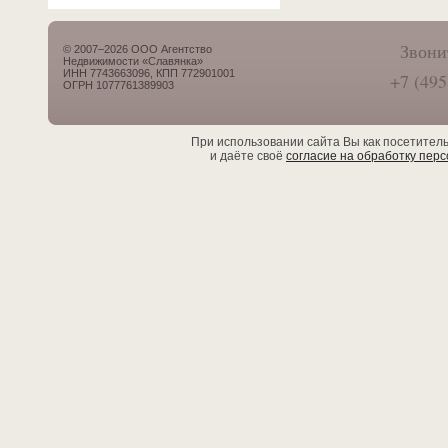
Звони
© 2007–2026 ООО Агентство
Недвижимости «Славянка»
ИНН 7743663096, КПП 772901001
+7 (495
ОГРН 1077761389903
При использовании сайта Вы как посетител
и даёте своё
согласие на обработку пер