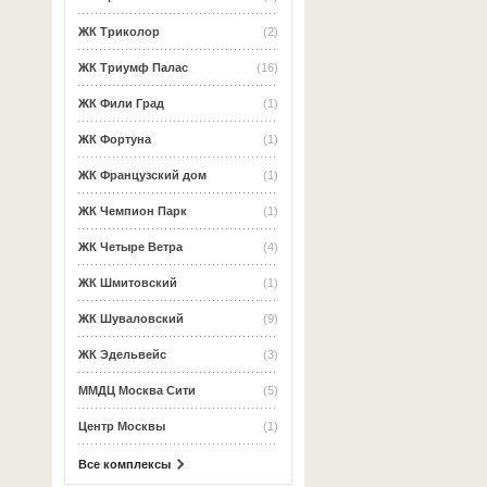
ЖК Триколор
(2)
ЖК Триумф Палас
(16)
ЖК Фили Град
(1)
ЖК Фортуна
(1)
ЖК Французский дом
(1)
ЖК Чемпион Парк
(1)
ЖК Четыре Ветра
(4)
ЖК Шмитовский
(1)
ЖК Шуваловский
(9)
ЖК Эдельвейс
(3)
ММДЦ Москва Сити
(5)
Центр Москвы
(1)
Все комплексы