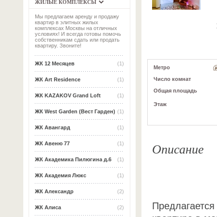
ЖИЛЫЕ КОМПЛЕКСЫ
Мы предлагаем аренду и продажу
квартир в элитных жилых
комплексах Москвы на отличных
условиях! И всегда готовы помочь
собственникам сдать или продать
квартиру. Звоните!
ЖК 12 Месяцев
(1)
Метро
Число комнат
ЖК Art Residence
(1)
Общая площадь
ЖК KAZAKOV Grand Loft
(1)
Этаж
ЖК West Garden (Вест Гарден)
(1)
ЖК Авангард
(1)
Описание
ЖК Авеню 77
(1)
ЖК Академика Пилюгина д.6
(1)
ЖК Академия Люкс
(1)
ЖК Александр
(2)
Предлагается 
ЖК Алиса
(2)