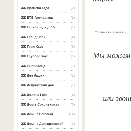
ЖК Времена Года
(2)
ЖК ВТБ Арена парк
(2)
ЖК Гарибальди д. 15
(1)
Стоимость за месяц
ЖК Гранд Парк
(6)
ЖК Грин Хаус
(3)
Мы можем о
ЖК Груббер Хаус
(1)
ЖК Грюнвальд
(1)
ЖК Две башни
(1)
ЖК Депутатский дом
(1)
или звон
ЖК Долина Грёз
(5)
ЖК Дом в Сокольниках
(3)
ЖК Дом на Беговой
(16)
ЖК Дом на Давыдковской
(2)