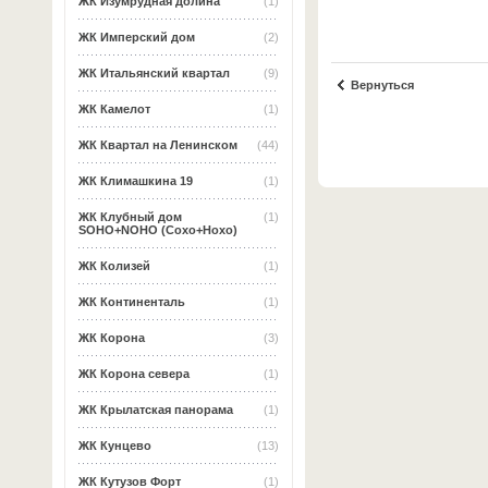
ЖК Изумрудная долина
(1)
ЖК Имперский дом
(2)
ЖК Итальянский квартал
(9)
Вернуться
ЖК Камелот
(1)
ЖК Квартал на Ленинском
(44)
ЖК Климашкина 19
(1)
ЖК Клубный дом
(1)
SOHO+NOHO (Сохо+Нохо)
ЖК Колизей
(1)
ЖК Континенталь
(1)
ЖК Корона
(3)
ЖК Корона севера
(1)
ЖК Крылатская панорама
(1)
ЖК Кунцево
(13)
ЖК Кутузов Форт
(1)