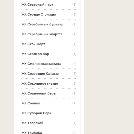
ЖК Северный парк
(1)
ЖК Сердце Столицы
(1)
ЖК Серебряный бульвар
(1)
ЖК Серебряный квартет
(4)
ЖК Скай Форт
(1)
ЖК Сколков бор
(1)
ЖК Смоленская застава
(4)
ЖК Созвездие Капитал
(3)
ЖК Соколиное гнездо
(3)
ЖК Солнечный берег
(1)
ЖК Солнце
(1)
ЖК Суворов Парк
(1)
ЖК Тверской
(1)
ЖК ТриБеКа
(3)