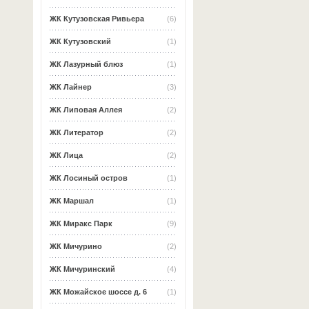
ЖК Кутузовская Ривьера
(6)
ЖК Кутузовский
(1)
ЖК Лазурный блюз
(1)
ЖК Лайнер
(3)
ЖК Липовая Аллея
(2)
ЖК Литератор
(2)
ЖК Лица
(2)
ЖК Лосиный остров
(1)
ЖК Маршал
(1)
ЖК Миракс Парк
(9)
ЖК Мичурино
(2)
ЖК Мичуринский
(4)
ЖК Можайское шоссе д. 6
(1)