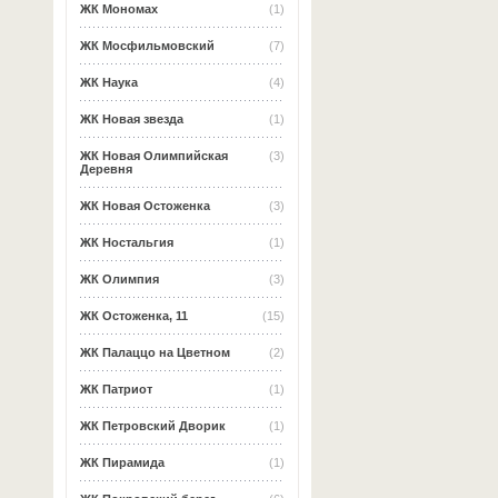
ЖК Мономах
(1)
ЖК Мосфильмовский
(7)
ЖК Наука
(4)
ЖК Новая звезда
(1)
ЖК Новая Олимпийская
(3)
Деревня
ЖК Новая Остоженка
(3)
ЖК Ностальгия
(1)
ЖК Олимпия
(3)
ЖК Остоженка, 11
(15)
ЖК Палаццо на Цветном
(2)
ЖК Патриот
(1)
ЖК Петровский Дворик
(1)
ЖК Пирамида
(1)