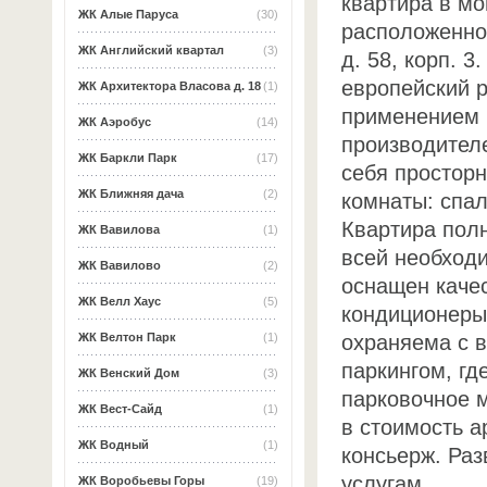
квартира в м
ЖК Алые Паруса
(30)
расположенно
ЖК Английский квартал
(3)
д. 58, корп. 
европейский 
ЖК Архитектора Власова д. 18
(1)
применением 
ЖК Аэробус
(14)
производител
ЖК Баркли Парк
(17)
себя простор
ЖК Ближняя дача
(2)
комнаты: спал
Квартира пол
ЖК Вавилова
(1)
всей необход
ЖК Вавилово
(2)
оснащен каче
ЖК Велл Хаус
(5)
кондиционеры
охраняема с 
ЖК Велтон Парк
(1)
паркингом, гд
ЖК Венский Дом
(3)
парковочное м
ЖК Вест-Сайд
(1)
в стоимость 
ЖК Водный
(1)
консьерж. Ра
услугам.
ЖК Воробьевы Горы
(19)