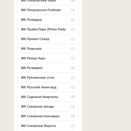
ЖК Покровский берег
(6)
ЖК Покровское-Глебово
(2)
ЖК Помидор
(1)
ЖК Прайм Парк (Prime Park)
(1)
ЖК Приват Сквер
(1)
ЖК Пырьева
(1)
ЖК Ривер-Хаус
(1)
ЖК Розмарин
(1)
ЖК Рублевские огни
(2)
ЖК Русский Авангард
(1)
ЖК Садовые Кварталы
(6)
ЖК Северная звезда
(3)
ЖК Северная пальмира
(3)
ЖК Северные Ворота
(1)