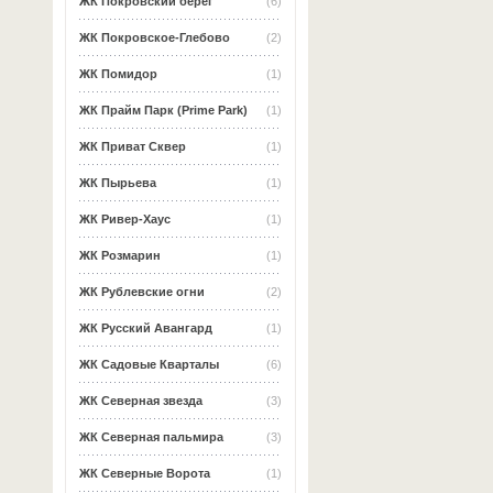
ЖК Покровский берег
(6)
ЖК Покровское-Глебово
(2)
ЖК Помидор
(1)
ЖК Прайм Парк (Prime Park)
(1)
ЖК Приват Сквер
(1)
ЖК Пырьева
(1)
ЖК Ривер-Хаус
(1)
ЖК Розмарин
(1)
ЖК Рублевские огни
(2)
ЖК Русский Авангард
(1)
ЖК Садовые Кварталы
(6)
ЖК Северная звезда
(3)
ЖК Северная пальмира
(3)
ЖК Северные Ворота
(1)