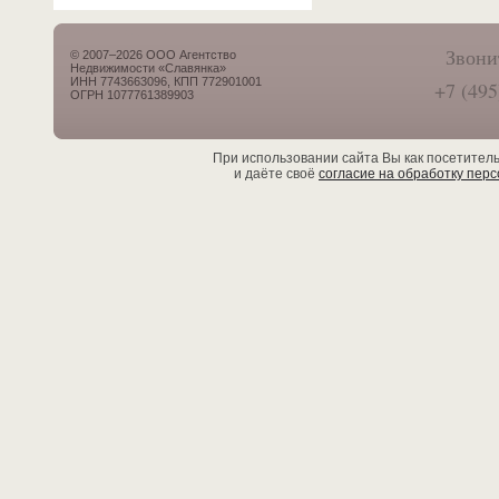
Звони
© 2007–2026 ООО Агентство
Недвижимости «Славянка»
ИНН 7743663096, КПП 772901001
+7 (495
ОГРН 1077761389903
При использовании сайта Вы как посетител
и даёте своё
согласие на обработку пер