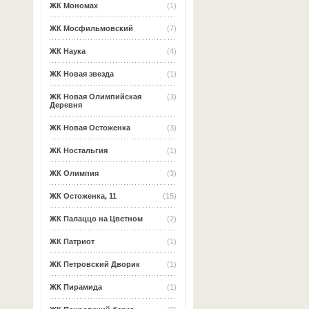
ЖК Мономах
(1)
ЖК Мосфильмовский
(7)
ЖК Наука
(4)
ЖК Новая звезда
(1)
ЖК Новая Олимпийская
(3)
Деревня
ЖК Новая Остоженка
(3)
ЖК Ностальгия
(1)
ЖК Олимпия
(3)
ЖК Остоженка, 11
(15)
ЖК Палаццо на Цветном
(2)
ЖК Патриот
(1)
ЖК Петровский Дворик
(1)
ЖК Пирамида
(1)