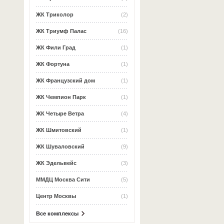
ЖК Триколор
(2)
ЖК Триумф Палас
(16)
ЖК Фили Град
(1)
ЖК Фортуна
(1)
ЖК Французский дом
(1)
ЖК Чемпион Парк
(1)
ЖК Четыре Ветра
(4)
ЖК Шмитовский
(1)
ЖК Шуваловский
(9)
ЖК Эдельвейс
(3)
ММДЦ Москва Сити
(5)
Центр Москвы
(1)
Все комплексы