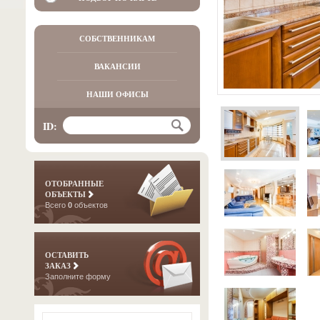
СОБСТВЕННИКАМ
ВАКАНСИИ
НАШИ ОФИСЫ
ID:
ОТОБРАННЫЕ
ОБЪЕКТЫ
Всего
0
объектов
ОСТАВИТЬ
ЗАКАЗ
Заполните форму