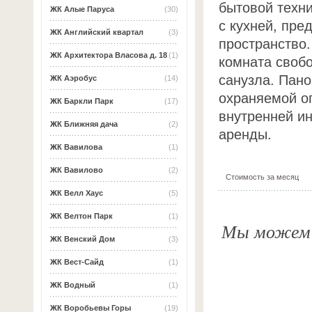
бытовой техн
ЖК Алые Паруса
(30)
с кухней, пре
ЖК Английский квартал
(3)
пространство.
ЖК Архитектора Власова д. 18
(1)
комната своб
санузла. Пан
ЖК Аэробус
(14)
охраняемой о
ЖК Баркли Парк
(17)
внутренней и
ЖК Ближняя дача
(2)
аренды.
ЖК Вавилова
(1)
ЖК Вавилово
(2)
Стоимость за месяц
ЖК Велл Хаус
(5)
ЖК Велтон Парк
(1)
Мы можем о
ЖК Венский Дом
(3)
ЖК Вест-Сайд
(1)
ЖК Водный
(1)
ЖК Воробьевы Горы
(19)