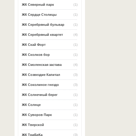
ЖК Северный парк
(1)
ЖК Сердце Столицы
(1)
ЖК Серебряный бульвар
(1)
ЖК Серебряный квартет
(4)
ЖК Скай Форт
(1)
ЖК Сколков бор
(1)
ЖК Смоленская застава
(4)
ЖК Созвездие Капитал
(3)
ЖК Соколиное гнездо
(3)
ЖК Солнечный берег
(1)
ЖК Солнце
(1)
ЖК Суворов Парк
(1)
ЖК Тверской
(1)
ЖК ТриБеКа
(3)