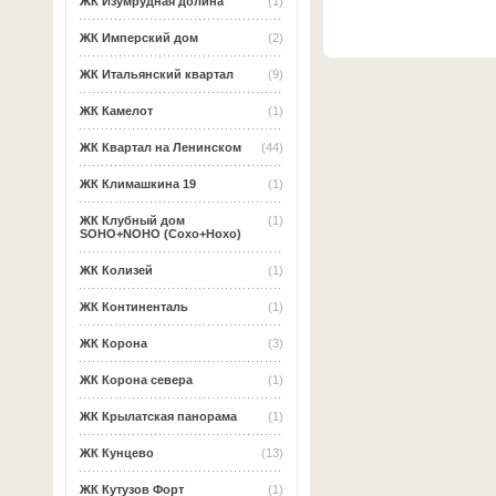
ЖК Изумрудная долина
(1)
ЖК Имперский дом
(2)
ЖК Итальянский квартал
(9)
ЖК Камелот
(1)
ЖК Квартал на Ленинском
(44)
ЖК Климашкина 19
(1)
ЖК Клубный дом
(1)
SOHO+NOHO (Сохо+Нохо)
ЖК Колизей
(1)
ЖК Континенталь
(1)
ЖК Корона
(3)
ЖК Корона севера
(1)
ЖК Крылатская панорама
(1)
ЖК Кунцево
(13)
ЖК Кутузов Форт
(1)