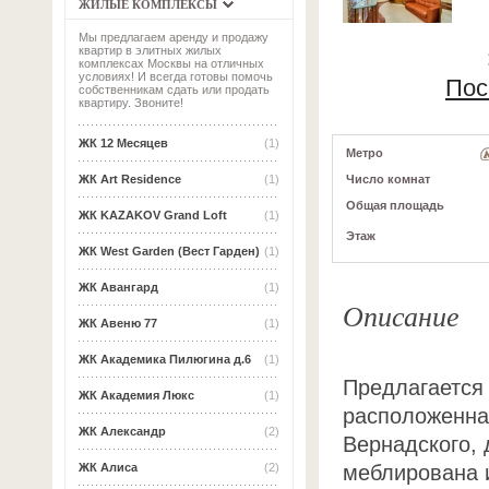
ЖИЛЫЕ КОМПЛЕКСЫ
Мы предлагаем аренду и продажу
квартир в элитных жилых
комплексах Москвы на отличных
условиях! И всегда готовы помочь
Пос
собственникам сдать или продать
квартиру. Звоните!
ЖК 12 Месяцев
(1)
Метро
Число комнат
ЖК Art Residence
(1)
Общая площадь
ЖК KAZAKOV Grand Loft
(1)
Этаж
ЖК West Garden (Вест Гарден)
(1)
ЖК Авангард
(1)
Описание
ЖК Авеню 77
(1)
ЖК Академика Пилюгина д.6
(1)
Предлагается 
ЖК Академия Люкс
(1)
расположенная
ЖК Александр
(2)
Вернадского, 
меблирована 
ЖК Алиса
(2)