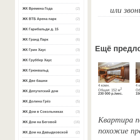
или звон
ЖК Времена Года
(2)
ЖК ВТБ Арена парк
(2)
ЖК Гарибальди д. 15
(1)
ЖК Гранд Парк
(6)
Ещё предл
ЖК Грин Хаус
(3)
ЖК Груббер Хаус
(1)
ЖК Грюнвальд
(1)
ЖК Две башни
(1)
4 комн.
4 
2
Общая: 152 м
Об
ЖК Депутатский дом
(1)
230 000 р./мес.
15
ЖК Долина Грёз
(5)
ЖК Дом в Сокольниках
(3)
Квартира по
ЖК Дом на Беговой
(16)
похожие пр
ЖК Дом на Давыдковской
(2)