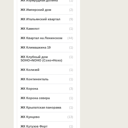
ЖК Изумрудная долина
(1)
ЖК Имперский дом
(2)
ЖК Итальянский квартал
(9)
ЖК Камелот
(1)
ЖК Квартал на Ленинском
(44)
ЖК Климашкина 19
(1)
ЖК Клубный дом
(1)
SOHO+NOHO (Сохо+Нохо)
ЖК Колизей
(1)
ЖК Континенталь
(1)
ЖК Корона
(3)
ЖК Корона севера
(1)
ЖК Крылатская панорама
(1)
ЖК Кунцево
(13)
ЖК Кутузов Форт
(1)