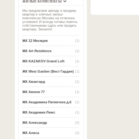
ЖИЛЫЕ КОМПЛЕКСЫ
Мы предлагаем аренду и продажу
квартир в элитных жилых
комплексах Москвы на отличных
условиях! И всегда готовы помочь
собственникам сдать или продать
квартиру. Звоните!
ЖК 12 Месяцев
(1)
ЖК Art Residence
(1)
ЖК KAZAKOV Grand Loft
(1)
ЖК West Garden (Вест Гарден)
(1)
ЖК Авангард
(1)
ЖК Авеню 77
(1)
ЖК Академика Пилюгина д.6
(1)
ЖК Академия Люкс
(1)
ЖК Александр
(2)
ЖК Алиса
(2)