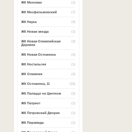
ЖК Мономах
(1)
ЖК Мосфильмовский
(7)
ЖК Наука
(4)
ЖК Новая звезда
(1)
ЖК Новая Олимпийская
(3)
Деревня
ЖК Новая Остоженка
(3)
ЖК Ностальгия
(1)
ЖК Олимпия
(3)
ЖК Остоженка, 11
(15)
ЖК Палаццо на Цветном
(2)
ЖК Патриот
(1)
ЖК Петровский Дворик
(1)
ЖК Пирамида
(1)