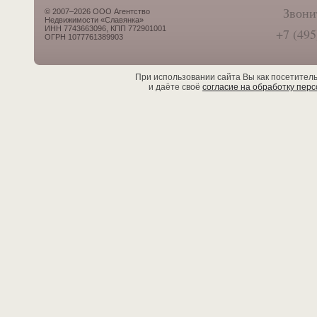
Звони
© 2007–2026 ООО Агентство
Недвижимости «Славянка»
ИНН 7743663096, КПП 772901001
+7 (495
ОГРН 1077761389903
При использовании сайта Вы как посетител
и даёте своё
согласие на обработку пер