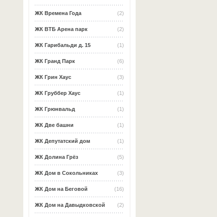
ЖК Времена Года
(2)
ЖК ВТБ Арена парк
(2)
ЖК Гарибальди д. 15
(1)
ЖК Гранд Парк
(6)
ЖК Грин Хаус
(3)
ЖК Груббер Хаус
(1)
ЖК Грюнвальд
(1)
ЖК Две башни
(1)
ЖК Депутатский дом
(1)
ЖК Долина Грёз
(5)
ЖК Дом в Сокольниках
(3)
ЖК Дом на Беговой
(16)
ЖК Дом на Давыдковской
(2)