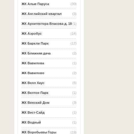
ЖК Алые Паруса
(30)
ЖК Английский квартал
(3)
ЖК Архитектора Власова д. 18
(1)
ЖК Аэробус
(14)
ЖК Баркли Парк
(17)
ЖК Ближняя дача
(2)
ЖК Вавилова
(1)
ЖК Вавилово
(2)
ЖК Велл Хаус
(5)
ЖК Велтон Парк
(1)
ЖК Венский Дом
(3)
ЖК Вест-Сайд
(1)
ЖК Водный
(1)
ЖК Воробьевы Горы
(19)