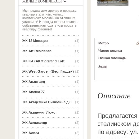
ЖИЛЫЕ КОМПЛЕКСЫ
Мы предлагаем аренду и продажу
квартир в элитных жилых
комплексах Москвы на отличных
условиях! И всегда готовы помочь
собственникам сдать или продать
квартиру. Звоните!
ЖК 12 Месяцев
(1)
Метро
Число комнат
ЖК Art Residence
(1)
Общая площадь
ЖК KAZAKOV Grand Loft
(1)
Этаж
ЖК West Garden (Вест Гарден)
(1)
ЖК Авангард
(1)
Описание
ЖК Авеню 77
(1)
ЖК Академика Пилюгина д.6
(1)
ЖК Академия Люкс
(1)
Предлагается 
сталинском д
ЖК Александр
(2)
по адресу: ул
ЖК Алиса
(2)