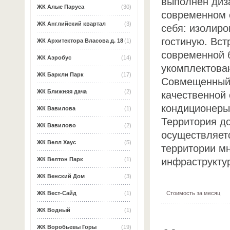
выполнен диз
ЖК Алые Паруса
(30)
современном 
ЖК Английский квартал
(3)
себя: изолиро
гостиную. Вст
ЖК Архитектора Власова д. 18
(1)
современной б
ЖК Аэробус
(14)
укомплектова
ЖК Баркли Парк
(17)
Совмещенный 
ЖК Ближняя дача
(2)
качественной
кондиционеры
ЖК Вавилова
(1)
Территория до
ЖК Вавилово
(2)
осуществляет
ЖК Велл Хаус
(5)
территории мн
инфраструкту
ЖК Велтон Парк
(1)
ЖК Венский Дом
(3)
Стоимость за месяц
ЖК Вест-Сайд
(1)
ЖК Водный
(1)
ЖК Воробьевы Горы
(19)