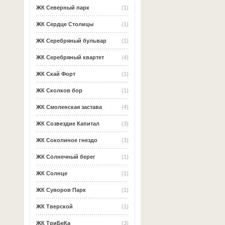
ЖК Северный парк
(1)
ЖК Сердце Столицы
(1)
ЖК Серебряный бульвар
(1)
ЖК Серебряный квартет
(4)
ЖК Скай Форт
(1)
ЖК Сколков бор
(1)
ЖК Смоленская застава
(4)
ЖК Созвездие Капитал
(3)
ЖК Соколиное гнездо
(3)
ЖК Солнечный берег
(1)
ЖК Солнце
(1)
ЖК Суворов Парк
(1)
ЖК Тверской
(1)
ЖК ТриБеКа
(3)