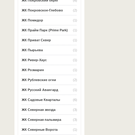
ЖК Покровский берег
(6)
ЖК Покровское-Глебово
(2)
ЖК Помидор
(1)
ЖК Прайм Парк (Prime Park)
(1)
ЖК Приват Сквер
(1)
ЖК Пырьева
(1)
ЖК Ривер-Хаус
(1)
ЖК Розмарин
(1)
ЖК Рублевские огни
(2)
ЖК Русский Авангард
(1)
ЖК Садовые Кварталы
(6)
ЖК Северная звезда
(3)
ЖК Северная пальмира
(3)
ЖК Северные Ворота
(1)