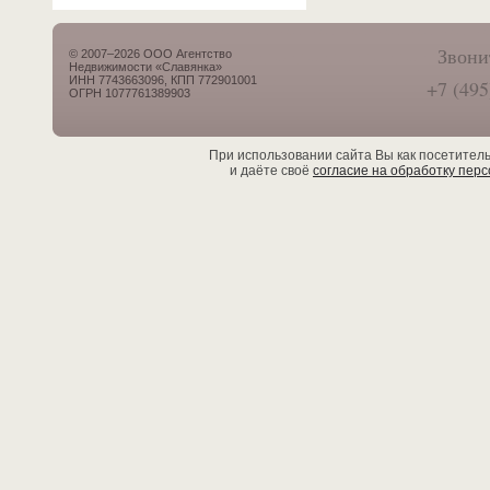
Звони
© 2007–2026 ООО Агентство
Недвижимости «Славянка»
ИНН 7743663096, КПП 772901001
+7 (495
ОГРН 1077761389903
При использовании сайта Вы как посетител
и даёте своё
согласие на обработку пер