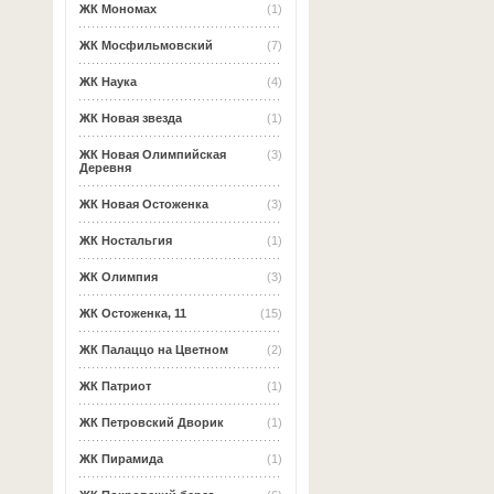
ЖК Мономах
(1)
ЖК Мосфильмовский
(7)
ЖК Наука
(4)
ЖК Новая звезда
(1)
ЖК Новая Олимпийская
(3)
Деревня
ЖК Новая Остоженка
(3)
ЖК Ностальгия
(1)
ЖК Олимпия
(3)
ЖК Остоженка, 11
(15)
ЖК Палаццо на Цветном
(2)
ЖК Патриот
(1)
ЖК Петровский Дворик
(1)
ЖК Пирамида
(1)