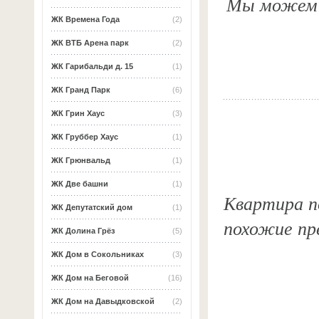
Мы можем о
ЖК Времена Года
(2)
ЖК ВТБ Арена парк
(2)
ЖК Гарибальди д. 15
(1)
ЖК Гранд Парк
(6)
ЖК Грин Хаус
(3)
ЖК Груббер Хаус
(1)
ЖК Грюнвальд
(1)
ЖК Две башни
(1)
Квартира по
ЖК Депутатский дом
(1)
похожие пр
ЖК Долина Грёз
(5)
ЖК Дом в Сокольниках
(3)
ЖК Дом на Беговой
(16)
ЖК Дом на Давыдковской
(2)