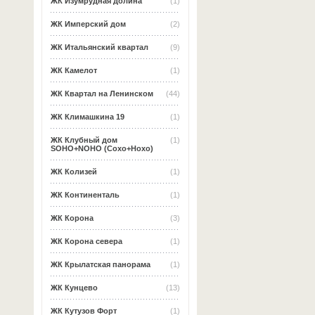
ЖК Изумрудная долина
(1)
ЖК Имперский дом
(2)
ЖК Итальянский квартал
(9)
ЖК Камелот
(1)
ЖК Квартал на Ленинском
(44)
ЖК Климашкина 19
(1)
ЖК Клубный дом
(1)
SOHO+NOHO (Сохо+Нохо)
ЖК Колизей
(1)
ЖК Континенталь
(1)
ЖК Корона
(3)
ЖК Корона севера
(1)
ЖК Крылатская панорама
(1)
ЖК Кунцево
(13)
ЖК Кутузов Форт
(1)