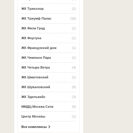
ЖК Триколор
(2)
ЖК Триумф Палас
(16)
ЖК Фили Град
(1)
ЖК Фортуна
(1)
ЖК Французский дом
(1)
ЖК Чемпион Парк
(1)
ЖК Четыре Ветра
(4)
ЖК Шмитовский
(1)
ЖК Шуваловский
(9)
ЖК Эдельвейс
(3)
ММДЦ Москва Сити
(5)
Центр Москвы
(1)
Все комплексы