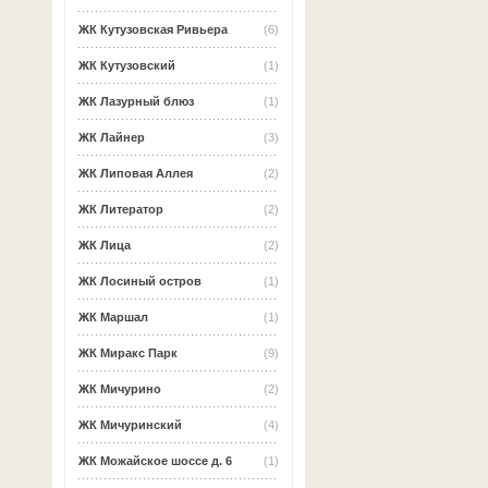
ЖК Кутузовская Ривьера
(6)
ЖК Кутузовский
(1)
ЖК Лазурный блюз
(1)
ЖК Лайнер
(3)
ЖК Липовая Аллея
(2)
ЖК Литератор
(2)
ЖК Лица
(2)
ЖК Лосиный остров
(1)
ЖК Маршал
(1)
ЖК Миракс Парк
(9)
ЖК Мичурино
(2)
ЖК Мичуринский
(4)
ЖК Можайское шоссе д. 6
(1)