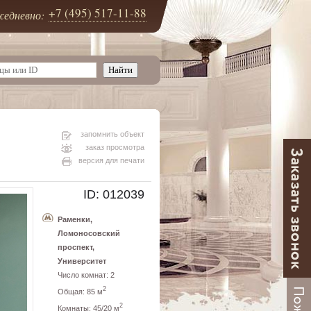
+7 (495) 517-11-88
едневно:
запомнить объект
заказ просмотра
версия для печати
ID: 012039
Раменки,
Ломоносовский
проспект,
Университет
Число комнат: 2
2
Общая: 85 м
2
Комнаты: 45/20 м