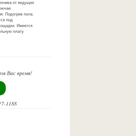
ехника от ведущих
ключая
я. Подогрев пола.
тся под
площадки. Имеется
льную плату.
ля Вас время!
17-1188