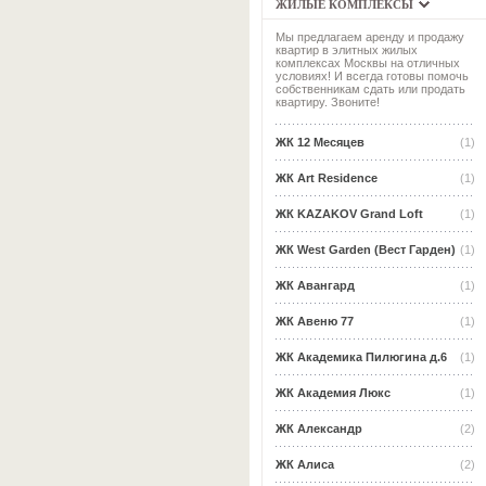
ЖИЛЫЕ КОМПЛЕКСЫ
Мы предлагаем аренду и продажу
квартир в элитных жилых
комплексах Москвы на отличных
условиях! И всегда готовы помочь
собственникам сдать или продать
квартиру. Звоните!
ЖК 12 Месяцев
(1)
ЖК Art Residence
(1)
ЖК KAZAKOV Grand Loft
(1)
ЖК West Garden (Вест Гарден)
(1)
ЖК Авангард
(1)
ЖК Авеню 77
(1)
ЖК Академика Пилюгина д.6
(1)
ЖК Академия Люкс
(1)
ЖК Александр
(2)
ЖК Алиса
(2)