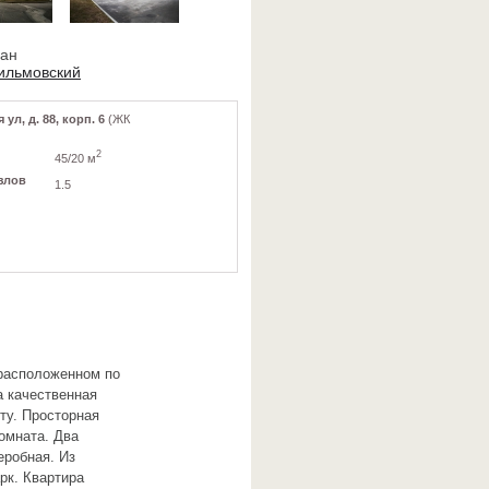
ван
ильмовский
л, д. 88, корп. 6
(ЖК
2
45/20 м
злов
1.5
расположенном по
а качественная
ту. Просторная
омната. Два
еробная. Из
рк. Квартира