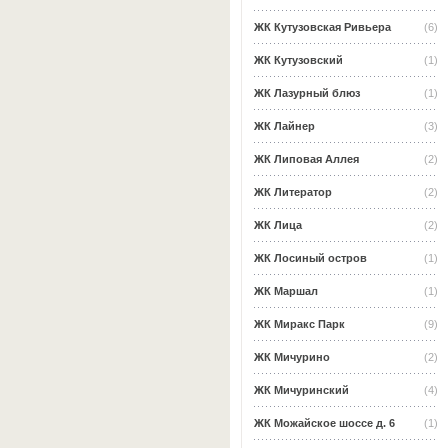
ЖК Кутузовская Ривьера
(6)
ЖК Кутузовский
(1)
ЖК Лазурный блюз
(1)
ЖК Лайнер
(3)
ЖК Липовая Аллея
(2)
ЖК Литератор
(2)
ЖК Лица
(2)
ЖК Лосиный остров
(1)
ЖК Маршал
(1)
ЖК Миракс Парк
(9)
ЖК Мичурино
(2)
ЖК Мичуринский
(4)
ЖК Можайское шоссе д. 6
(1)