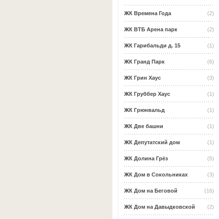
ЖК Времена Года
(2)
ЖК ВТБ Арена парк
(2)
ЖК Гарибальди д. 15
(1)
ЖК Гранд Парк
(6)
ЖК Грин Хаус
(3)
ЖК Груббер Хаус
(1)
ЖК Грюнвальд
(1)
ЖК Две башни
(1)
ЖК Депутатский дом
(1)
ЖК Долина Грёз
(5)
ЖК Дом в Сокольниках
(3)
ЖК Дом на Беговой
(16)
ЖК Дом на Давыдковской
(2)