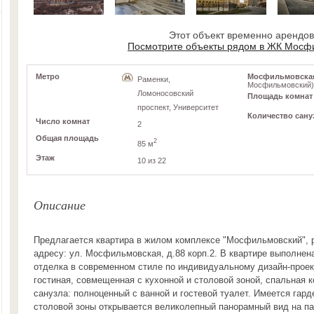
Этот объект временно арендо
Посмотрите объекты рядом в ЖК Мосф
Метро
Мосфильмовская у
Раменки,
Мосфильмовский)
Ломоносовский
Площадь комнат
проспект, Университет
Количество сану
Число комнат
2
Общая площадь
2
85 м
Этаж
10 из 22
Описание
Предлагается квартира в жилом комплексе "Мосфильмовский", 
адресу: ул. Мосфильмовская, д.88 корп.2. В квартире выполнен
отделка в современном стиле по индивидуальному дизайн-проек
гостиная, совмещенная с кухонной и столовой зоной, спальная к
санузла: полноценный с ванной и гостевой туалет. Имеется гард
столовой зоны открывается великолепный панорамный вид на па