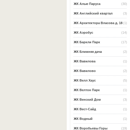
ЖК Алые Паруса
(30)
ЖК Английский квартал
(3)
ЖК Архитектора Власова д. 18
(1)
ЖК Аэробус
(14)
ЖК Баркли Парк
(17)
ЖК Ближняя дача
(2)
ЖК Вавилова
(1)
ЖК Вавилово
(2)
ЖК Велл Хаус
(5)
ЖК Велтон Парк
(1)
ЖК Венский Дом
(3)
ЖК Вест-Сайд
(1)
ЖК Водный
(1)
ЖК Воробьевы Горы
(19)