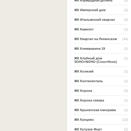
ЖК Изумрудная долина
(1)
ЖК Имперский дом
(2)
ЖК Итальянский квартал
(9)
ЖК Камелот
(1)
ЖК Квартал на Ленинском
(44)
ЖК Климашкина 19
(1)
ЖК Клубный дом
(1)
SOHO+NOHO (Сохо+Нохо)
ЖК Колизей
(1)
ЖК Континенталь
(1)
ЖК Корона
(3)
ЖК Корона севера
(1)
ЖК Крылатская панорама
(1)
ЖК Кунцево
(13)
ЖК Кутузов Форт
(1)