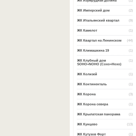
ЖК Изумрудная долина
(1)
ЖК Имперский дом
(2)
ЖК Итальянский квартал
(9)
ЖК Камелот
(1)
ЖК Квартал на Ленинском
(44)
ЖК Климашкина 19
(1)
ЖК Клубный дом
(1)
SOHO+NOHO (Сохо+Нохо)
ЖК Колизей
(1)
ЖК Континенталь
(1)
ЖК Корона
(3)
ЖК Корона севера
(1)
ЖК Крылатская панорама
(1)
ЖК Кунцево
(13)
ЖК Кутузов Форт
(1)