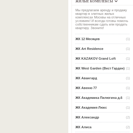
ЖИЛЫЕ КОМПЛЕКСЫ
Мы предлагаем аренду и продажу
квартир в элитных жилых
комплексах Москвы на отличных
условиях! И всегда готовы помочь
собственникам сдать или продать
квартиру. Звоните!
ЖК 12 Месяцев
(1)
ЖК Art Residence
(1)
ЖК KAZAKOV Grand Loft
(1)
ЖК West Garden (Вест Гарден)
(1)
ЖК Авангард
(1)
ЖК Авеню 77
(1)
ЖК Академика Пилюгина д.6
(1)
ЖК Академия Люкс
(1)
ЖК Александр
(2)
ЖК Алиса
(2)