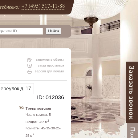
+7 (495) 517-11-88
едневно:
запомнить объект
заказ просмотра
версия для печати
ID: 012036
Третьяковская
Число комнат: 5
2
Общая: 282 м
Комнаты: 45-35-30-25-
2
25 м