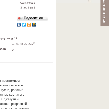
Санузлов: 2
Этаж: 6 из 8
Поделиться…
реулок д. 17
2
45-35-30-25-25 м
злов
2
в престижном
 в классическом
 кухня, рабочий
анные комнаты с
 с джакузи и
вается прекрасный
ся по согласованию