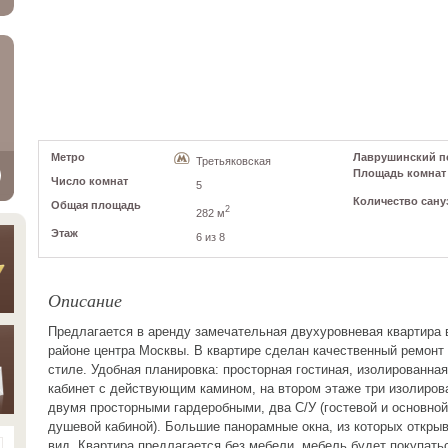
Метро
Лаврушинский пе
Третьяковская
Площадь комнат
Число комнат
5
Количество сану
Общая площадь
2
282 м
Этаж
6 из 8
Описание
Предлагается в аренду замечательная двухуровневая квартира 
районе центра Москвы. В квартире сделан качественный ремонт
стиле. Удобная планировка: просторная гостиная, изолированная
кабинет с действующим камином, на втором этаже три изолиров
двумя просторными гардеробными, два С/У (гостевой и основной
душевой кабиной). Большие панорамные окна, из которых откры
вид. Квартира предлагается без мебели, мебель будет покупать