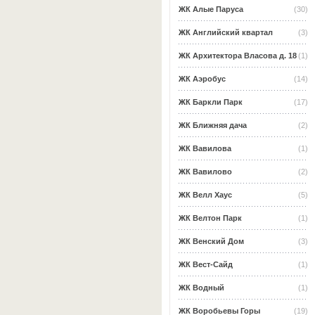
ЖК Алые Паруса
(30)
ЖК Английский квартал
(3)
ЖК Архитектора Власова д. 18
(1)
ЖК Аэробус
(14)
ЖК Баркли Парк
(17)
ЖК Ближняя дача
(2)
ЖК Вавилова
(1)
ЖК Вавилово
(2)
ЖК Велл Хаус
(5)
ЖК Велтон Парк
(1)
ЖК Венский Дом
(3)
ЖК Вест-Сайд
(1)
ЖК Водный
(1)
ЖК Воробьевы Горы
(19)