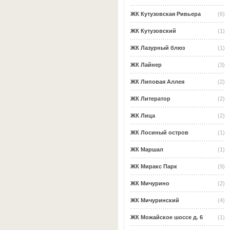
ЖК Кутузовская Ривьера
(6)
ЖК Кутузовский
(1)
ЖК Лазурный блюз
(1)
ЖК Лайнер
(3)
ЖК Липовая Аллея
(2)
ЖК Литератор
(2)
ЖК Лица
(2)
ЖК Лосиный остров
(1)
ЖК Маршал
(1)
ЖК Миракс Парк
(9)
ЖК Мичурино
(2)
ЖК Мичуринский
(4)
ЖК Можайское шоссе д. 6
(1)