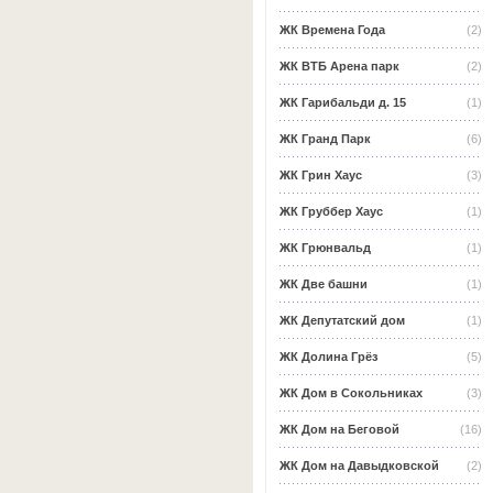
ЖК Времена Года
(2)
ЖК ВТБ Арена парк
(2)
ЖК Гарибальди д. 15
(1)
ЖК Гранд Парк
(6)
ЖК Грин Хаус
(3)
ЖК Груббер Хаус
(1)
ЖК Грюнвальд
(1)
ЖК Две башни
(1)
ЖК Депутатский дом
(1)
ЖК Долина Грёз
(5)
ЖК Дом в Сокольниках
(3)
ЖК Дом на Беговой
(16)
ЖК Дом на Давыдковской
(2)