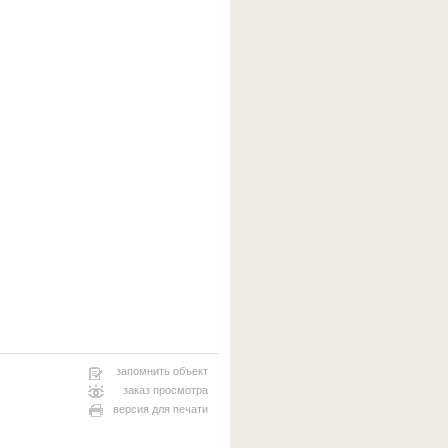
запомнить объект
заказ просмотра
версия для печати