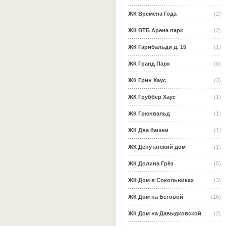
ЖК Времена Года
(2)
ЖК ВТБ Арена парк
(2)
ЖК Гарибальди д. 15
(1)
ЖК Гранд Парк
(6)
ЖК Грин Хаус
(3)
ЖК Груббер Хаус
(1)
ЖК Грюнвальд
(1)
ЖК Две башни
(1)
ЖК Депутатский дом
(1)
ЖК Долина Грёз
(5)
ЖК Дом в Сокольниках
(3)
ЖК Дом на Беговой
(16)
ЖК Дом на Давыдковской
(2)