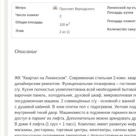
Метро
Ленинский пр-кт,
Проспект Вернадского
Площадь кухни
Число комнат
2
Площадь комнат
Общая площадь
2
100 м
Количество сану
Этаж
2 из 11
Описание
ЖК "Квартал на Ленинском". Современная стильная 2-комн. квар
дизайнерским ремонтом. Функциональная планировка – гостиная
с/у. Кухня полностью укомплектована всей необходимой бытовой
варочная панель, холодильник, духовой шкаф, микроволновая п
посудомоечная машина. 2 совмещённых c/у - основной с ванной 
с душевой кабиной. В зоне плитки пол с подогревом. Уютная ло
внутренний тихий двор. Машиноместо в подземном паркинге вкл
доступ в паркинг из лифта. Дополнительно можно арендовать д
В доме 4 лифта (1 груз + 1 пасс). Комплекс имеет развитую инф
магазины, рестораны, торговые центры, кинотеатры, салоны кра
круглосуточно охраняемая территория с благоустроенным внутр