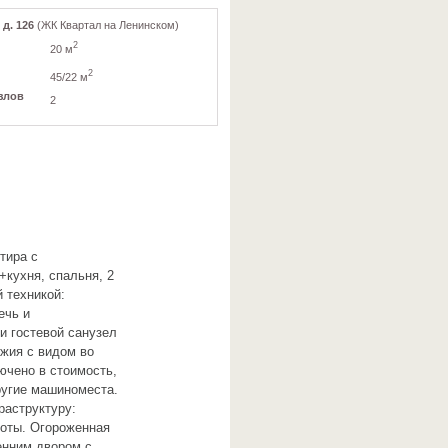
 д. 126
(ЖК Квартал на Ленинском)
2
20 м
2
45/22 м
злов
2
тира с
+кухня, спальня, 2
 техникой:
ечь и
и гостевой санузел
джия с видом во
ючено в стоимость,
ругие машиноместа.
раструктуру:
соты. Огороженная
енним двором с