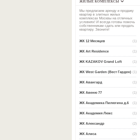
ЖИЛЫЕ КОМПЛЕКСЫ
Мы предлагаем аренду и продажу
квартир в элитных жилых
комплексах Москвы на отличных
условиях! И всегда готовы помочь
собственникам сдать или продать
квартиру. Звоните!
ЖК 12 Месяцев
(1)
ЖК Art Residence
(1)
ЖК KAZAKOV Grand Loft
(1)
ЖК West Garden (Вест Гарден)
(1)
ЖК Авангард
(1)
ЖК Авеню 77
(1)
ЖК Академика Пилюгина д.6
(1)
ЖК Академия Люкс
(1)
ЖК Александр
(2)
ЖК Алиса
(2)