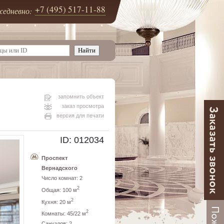
+7 (495) 517-11-88
едневно:
запомнить объект
заказ просмотра
версия для печати
ID: 012034
Проспект
Вернадского
Число комнат: 2
2
Общая: 100 м
2
Кухня: 20 м
2
Комнаты: 45/22 м
Санузлов: 2