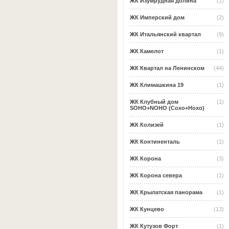
ЖК Изумрудная долина
(1)
ЖК Имперский дом
(2)
ЖК Итальянский квартал
(9)
ЖК Камелот
(1)
ЖК Квартал на Ленинском
(44)
ЖК Климашкина 19
(1)
ЖК Клубный дом
(1)
SOHO+NOHO (Сохо+Нохо)
ЖК Колизей
(1)
ЖК Континенталь
(1)
ЖК Корона
(3)
ЖК Корона севера
(1)
ЖК Крылатская панорама
(1)
ЖК Кунцево
(13)
ЖК Кутузов Форт
(1)