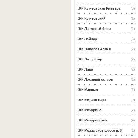
ЖК Кутузовская Ривьера
(6)
ЖК Кутузовский
(1)
ЖК Лазурный блюз
(1)
ЖК Лайнер
(3)
ЖК Липовая Аллея
(2)
ЖК Литератор
(2)
ЖК Лица
(2)
ЖК Лосиный остров
(1)
ЖК Маршал
(1)
ЖК Миракс Парк
(9)
ЖК Мичурино
(2)
ЖК Мичуринский
(4)
ЖК Можайское шоссе д. 6
(1)