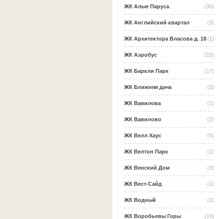
ЖК Алые Паруса
(30)
ЖК Английский квартал
(3)
ЖК Архитектора Власова д. 18
(1)
ЖК Аэробус
(15)
ЖК Баркли Парк
(17)
ЖК Ближняя дача
(2)
ЖК Вавилова
(1)
ЖК Вавилово
(2)
ЖК Велл Хаус
(5)
ЖК Велтон Парк
(1)
ЖК Венский Дом
(3)
ЖК Вест-Сайд
(1)
ЖК Водный
(1)
ЖК Воробьевы Горы
(19)