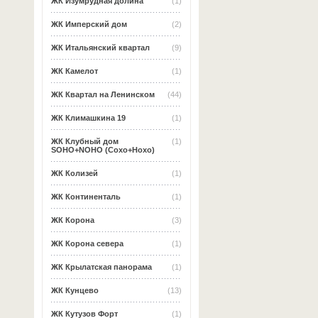
ЖК Изумрудная долина
(1)
ЖК Имперский дом
(2)
ЖК Итальянский квартал
(9)
ЖК Камелот
(1)
ЖК Квартал на Ленинском
(44)
ЖК Климашкина 19
(1)
ЖК Клубный дом
(1)
SOHO+NOHO (Сохо+Нохо)
ЖК Колизей
(1)
ЖК Континенталь
(1)
ЖК Корона
(3)
ЖК Корона севера
(1)
ЖК Крылатская панорама
(1)
ЖК Кунцево
(13)
ЖК Кутузов Форт
(1)