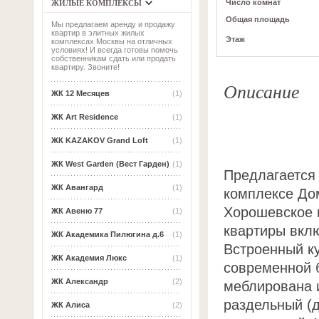
ЖИЛЫЕ КОМПЛЕКСЫ
Число комнат
Общая площадь
Мы предлагаем аренду и продажу
квартир в элитных жилых
Этаж
комплексах Москвы на отличных
условиях! И всегда готовы помочь
собственникам сдать или продать
квартиру. Звоните!
Описание
ЖК 12 Месяцев
(1)
ЖК Art Residence
(1)
ЖК KAZAKOV Grand Loft
(1)
ЖК West Garden (Вест Гарден)
(1)
Предлагается 
ЖК Авангард
(1)
комплексе До
Хорошевское ш
ЖК Авеню 77
(1)
квартиры вклю
ЖК Академика Пилюгина д.6
(1)
Встроенный к
ЖК Академия Люкс
(1)
современной 
ЖК Александр
(2)
меблирована 
раздельный (
ЖК Алиса
(2)