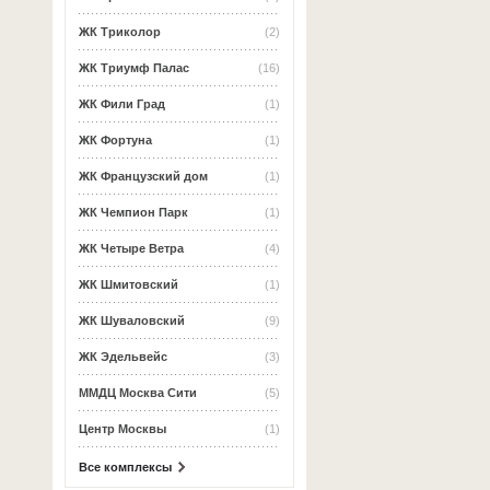
ЖК Триколор
(2)
ЖК Триумф Палас
(16)
ЖК Фили Град
(1)
ЖК Фортуна
(1)
ЖК Французский дом
(1)
ЖК Чемпион Парк
(1)
ЖК Четыре Ветра
(4)
ЖК Шмитовский
(1)
ЖК Шуваловский
(9)
ЖК Эдельвейс
(3)
ММДЦ Москва Сити
(5)
Центр Москвы
(1)
Все комплексы