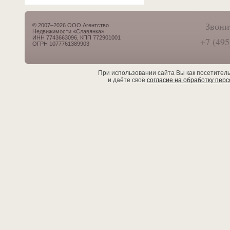
Звони
© 2007–2026 ООО Агентство
Недвижимости «Славянка»
ИНН 7743663096, КПП 772901001
+7 (495
ОГРН 1077761389903
При использовании сайта Вы как посетител
и даёте своё
согласие на обработку пер