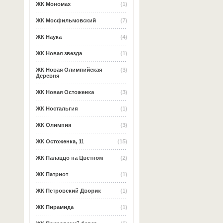
ЖК Мономах
(1)
ЖК Мосфильмовский
(7)
ЖК Наука
(4)
ЖК Новая звезда
(1)
ЖК Новая Олимпийская
(3)
Деревня
ЖК Новая Остоженка
(3)
ЖК Ностальгия
(1)
ЖК Олимпия
(3)
ЖК Остоженка, 11
(15)
ЖК Палаццо на Цветном
(2)
ЖК Патриот
(1)
ЖК Петровский Дворик
(1)
ЖК Пирамида
(1)