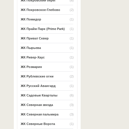
ЖК Покровский берег
(6)
ЖК Покровское-Глебово
(2)
ЖК Помидор
(1)
ЖК Прайм Парк (Prime Park)
(1)
ЖК Приват Сквер
(1)
ЖК Пырьева
(1)
ЖК Ривер-Хаус
(1)
ЖК Розмарин
(1)
ЖК Рублевские огни
(2)
ЖК Русский Авангард
(1)
ЖК Садовые Кварталы
(6)
ЖК Северная звезда
(3)
ЖК Северная пальмира
(3)
ЖК Северные Ворота
(1)