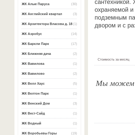
сантехникой.
ЖК Алые Паруса
(30)
охраняемой и
ЖК Английский квартал
(3)
подземным па
двором и с ра
ЖК Архитектора Власова д. 18
(1)
ЖК Аэробус
(14)
ЖК Баркли Парк
(17)
ЖК Ближняя дача
(2)
Стоимость за месяц
ЖК Вавилова
(1)
ЖК Вавилово
(2)
Мы можем о
ЖК Велл Хаус
(5)
ЖК Велтон Парк
(1)
ЖК Венский Дом
(3)
ЖК Вест-Сайд
(1)
ЖК Водный
(1)
ЖК Воробьевы Горы
(19)