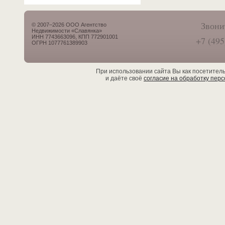
Звони
© 2007–2026 ООО Агентство
Недвижимости «Славянка»
ИНН 7743663096, КПП 772901001
+7 (495
ОГРН 1077761389903
При использовании сайта Вы как посетител
и даёте своё
согласие на обработку пер