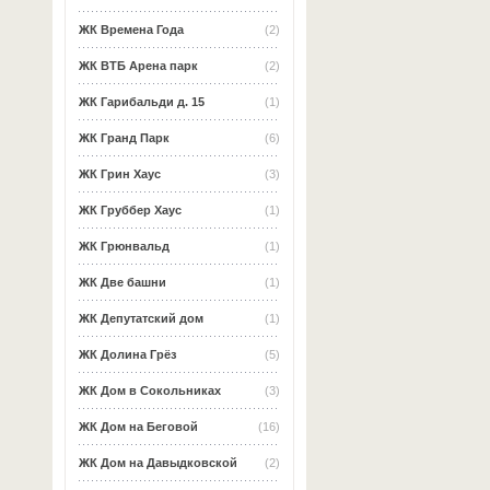
ЖК Времена Года
(2)
ЖК ВТБ Арена парк
(2)
ЖК Гарибальди д. 15
(1)
ЖК Гранд Парк
(6)
ЖК Грин Хаус
(3)
ЖК Груббер Хаус
(1)
ЖК Грюнвальд
(1)
ЖК Две башни
(1)
ЖК Депутатский дом
(1)
ЖК Долина Грёз
(5)
ЖК Дом в Сокольниках
(3)
ЖК Дом на Беговой
(16)
ЖК Дом на Давыдковской
(2)