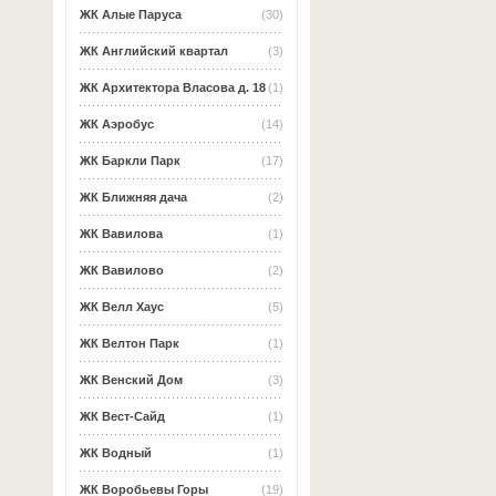
ЖК Алые Паруса
(30)
ЖК Английский квартал
(3)
ЖК Архитектора Власова д. 18
(1)
ЖК Аэробус
(14)
ЖК Баркли Парк
(17)
ЖК Ближняя дача
(2)
ЖК Вавилова
(1)
ЖК Вавилово
(2)
ЖК Велл Хаус
(5)
ЖК Велтон Парк
(1)
ЖК Венский Дом
(3)
ЖК Вест-Сайд
(1)
ЖК Водный
(1)
ЖК Воробьевы Горы
(19)