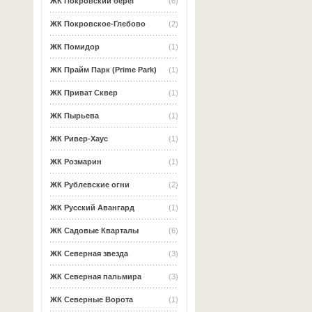
ЖК Покровский берег
(6)
ЖК Покровское-Глебово
(2)
ЖК Помидор
(1)
ЖК Прайм Парк (Prime Park)
(1)
ЖК Приват Сквер
(1)
ЖК Пырьева
(1)
ЖК Ривер-Хаус
(1)
ЖК Розмарин
(1)
ЖК Рублевские огни
(2)
ЖК Русский Авангард
(1)
ЖК Садовые Кварталы
(6)
ЖК Северная звезда
(3)
ЖК Северная пальмира
(3)
ЖК Северные Ворота
(1)