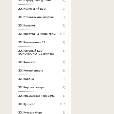
ЖК Изумрудная долина
(1)
ЖК Имперский дом
(2)
ЖК Итальянский квартал
(9)
ЖК Камелот
(1)
ЖК Квартал на Ленинском
(44)
ЖК Климашкина 19
(1)
ЖК Клубный дом
(1)
SOHO+NOHO (Сохо+Нохо)
ЖК Колизей
(1)
ЖК Континенталь
(1)
ЖК Корона
(3)
ЖК Корона севера
(1)
ЖК Крылатская панорама
(1)
ЖК Кунцево
(13)
ЖК Кутузов Форт
(1)