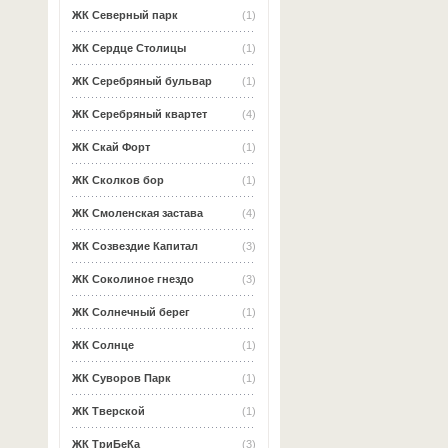
ЖК Северный парк
(1)
ЖК Сердце Столицы
(1)
ЖК Серебряный бульвар
(1)
ЖК Серебряный квартет
(4)
ЖК Скай Форт
(1)
ЖК Сколков бор
(1)
ЖК Смоленская застава
(4)
ЖК Созвездие Капитал
(3)
ЖК Соколиное гнездо
(3)
ЖК Солнечный берег
(1)
ЖК Солнце
(1)
ЖК Суворов Парк
(1)
ЖК Тверской
(1)
ЖК ТриБеКа
(3)