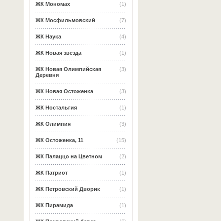
ЖК Мономах
(1)
ЖК Мосфильмовский
(7)
ЖК Наука
(4)
ЖК Новая звезда
(1)
ЖК Новая Олимпийская
(3)
Деревня
ЖК Новая Остоженка
(3)
ЖК Ностальгия
(1)
ЖК Олимпия
(3)
ЖК Остоженка, 11
(15)
ЖК Палаццо на Цветном
(2)
ЖК Патриот
(1)
ЖК Петровский Дворик
(1)
ЖК Пирамида
(1)