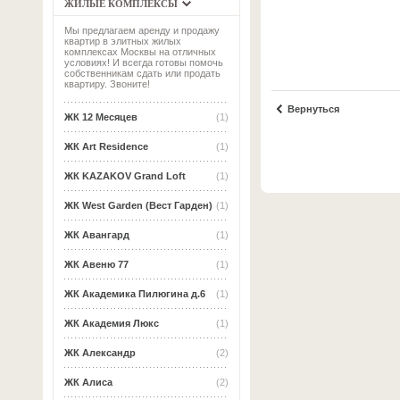
ЖИЛЫЕ КОМПЛЕКСЫ
Мы предлагаем аренду и продажу
квартир в элитных жилых
комплексах Москвы на отличных
условиях! И всегда готовы помочь
собственникам сдать или продать
квартиру. Звоните!
Вернуться
ЖК 12 Месяцев
(1)
ЖК Art Residence
(1)
ЖК KAZAKOV Grand Loft
(1)
ЖК West Garden (Вест Гарден)
(1)
ЖК Авангард
(1)
ЖК Авеню 77
(1)
ЖК Академика Пилюгина д.6
(1)
ЖК Академия Люкс
(1)
ЖК Александр
(2)
ЖК Алиса
(2)