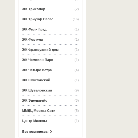
ЖК Триколор
(2)
ЖК Триумф Палас
(16)
ЖК Фили Град
(1)
ЖК Фортуна
(1)
ЖК Французский дом
(1)
ЖК Чемпион Парк
(1)
ЖК Четыре Ветра
(4)
ЖК Шмитовский
(1)
ЖК Шуваловский
(9)
ЖК Эдельвейс
(3)
ММДЦ Москва Сити
(5)
Центр Москвы
(1)
Все комплексы