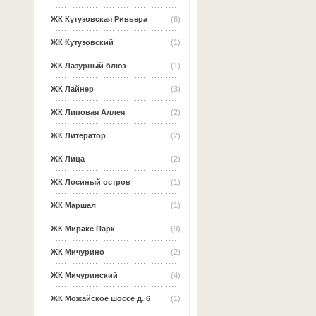
ЖК Кутузовская Ривьера
(6)
ЖК Кутузовский
(1)
ЖК Лазурный блюз
(1)
ЖК Лайнер
(3)
ЖК Липовая Аллея
(2)
ЖК Литератор
(2)
ЖК Лица
(2)
ЖК Лосиный остров
(1)
ЖК Маршал
(1)
ЖК Миракс Парк
(9)
ЖК Мичурино
(2)
ЖК Мичуринский
(4)
ЖК Можайское шоссе д. 6
(1)