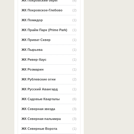
ЖК Покровский берег
(6)
ЖК Покровское-Глебово
(2)
ЖК Помидор
(1)
ЖК Прайм Парк (Prime Park)
(1)
ЖК Приват Сквер
(1)
ЖК Пырьева
(1)
ЖК Ривер-Хаус
(1)
ЖК Розмарин
(1)
ЖК Рублевские огни
(2)
ЖК Русский Авангард
(1)
ЖК Садовые Кварталы
(6)
ЖК Северная звезда
(3)
ЖК Северная пальмира
(3)
ЖК Северные Ворота
(1)