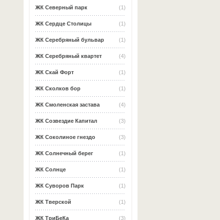
ЖК Северный парк
(1)
ЖК Сердце Столицы
(1)
ЖК Серебряный бульвар
(1)
ЖК Серебряный квартет
(4)
ЖК Скай Форт
(1)
ЖК Сколков бор
(1)
ЖК Смоленская застава
(4)
ЖК Созвездие Капитал
(3)
ЖК Соколиное гнездо
(3)
ЖК Солнечный берег
(1)
ЖК Солнце
(1)
ЖК Суворов Парк
(1)
ЖК Тверской
(1)
ЖК ТриБеКа
(3)