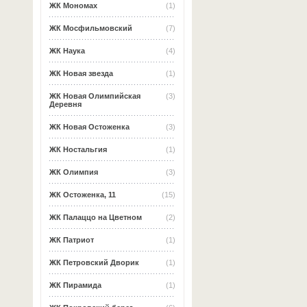
ЖК Мономах
(1)
ЖК Мосфильмовский
(7)
ЖК Наука
(4)
ЖК Новая звезда
(1)
ЖК Новая Олимпийская
(3)
Деревня
ЖК Новая Остоженка
(3)
ЖК Ностальгия
(1)
ЖК Олимпия
(3)
ЖК Остоженка, 11
(15)
ЖК Палаццо на Цветном
(2)
ЖК Патриот
(1)
ЖК Петровский Дворик
(1)
ЖК Пирамида
(1)