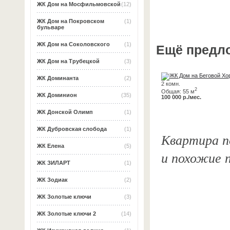
ЖК Дом на Мосфильмовской
(12)
ЖК Дом на Покровском
(1)
бульваре
ЖК Дом на Соколовского
(1)
Ещё предл
ЖК Дом на Трубецкой
(3)
ЖК Доминанта
(2)
2 комн.
2
Общая: 55 м
ЖК Доминион
(35)
100 000 р./мес.
ЖК Донской Олимп
(1)
ЖК Дубровская слобода
(1)
Квартира по
ЖК Елена
(5)
и похожие 
ЖК ЗИЛАРТ
(1)
ЖК Зодиак
(2)
ЖК Золотые ключи
(3)
ЖК Золотые ключи 2
(14)