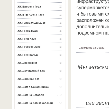
инфраструктур
супермаркето
ЖК Времена Года
(2)
и бытовыми с
ЖК ВТБ Арена парк
(2)
расположен о
ЖК Гарибальди д. 15
(1)
дополнительн
ЖК Гранд Парк
(6)
подземном па
ЖК Грин Хаус
(3)
ЖК Груббер Хаус
(1)
Стоимость за месяц
ЖК Грюнвальд
(1)
ЖК Две башни
(1)
Мы можем о
ЖК Депутатский дом
(1)
ЖК Долина Грёз
(5)
ЖК Дом в Сокольниках
(3)
ЖК Дом на Беговой
(16)
или звон
ЖК Дом на Давыдковской
(2)