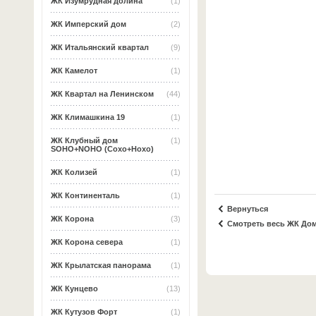
ЖК Изумрудная долина
(1)
ЖК Имперский дом
(2)
ЖК Итальянский квартал
(9)
ЖК Камелот
(1)
ЖК Квартал на Ленинском
(44)
ЖК Климашкина 19
(1)
ЖК Клубный дом
(1)
SOHO+NOHO (Сохо+Нохо)
ЖК Колизей
(1)
ЖК Континенталь
(1)
Вернуться
ЖК Корона
(3)
Смотреть весь ЖК Дом
ЖК Корона севера
(1)
ЖК Крылатская панорама
(1)
ЖК Кунцево
(13)
ЖК Кутузов Форт
(1)