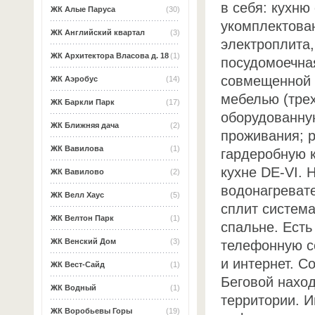
в себя: кухню
ЖК Алые Паруса
(30)
укомплектова
ЖК Английский квартал
(3)
электроплита
ЖК Архитектора Власова д. 18
(1)
посудомоечна
совмещенной с
ЖК Аэробус
(14)
мебелью (тре
ЖК Баркли Парк
(17)
оборудованну
ЖК Ближняя дача
(2)
проживания; 
ЖК Вавилова
(1)
гардеробную 
кухне DE-VI. 
ЖК Вавилово
(2)
водонагревате
ЖК Велл Хаус
(5)
сплит система
ЖК Велтон Парк
(1)
спальне. Есть
ЖК Венский Дом
(3)
телефонную се
и интернет. 
ЖК Вест-Сайд
(1)
Беговой нахо
ЖК Водный
(1)
территории. 
ЖК Воробьевы Горы
(19)