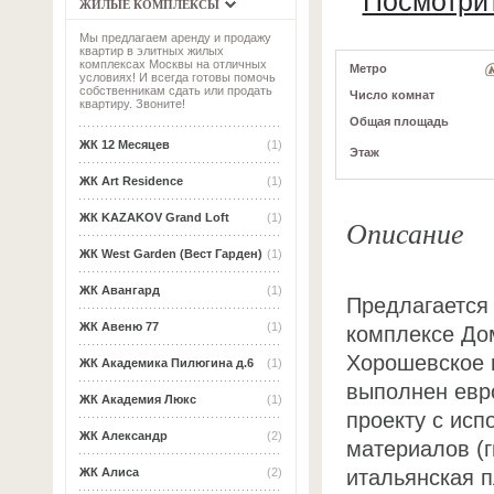
Посмотрит
ЖИЛЫЕ КОМПЛЕКСЫ
Мы предлагаем аренду и продажу
квартир в элитных жилых
комплексах Москвы на отличных
Метро
условиях! И всегда готовы помочь
собственникам сдать или продать
Число комнат
квартиру. Звоните!
Общая площадь
ЖК 12 Месяцев
(1)
Этаж
ЖК Art Residence
(1)
ЖК KAZAKOV Grand Loft
(1)
Описание
ЖК West Garden (Вест Гарден)
(1)
ЖК Авангард
(1)
Предлагается 
ЖК Авеню 77
(1)
комплексе До
Хорошевское ш
ЖК Академика Пилюгина д.6
(1)
выполнен евр
ЖК Академия Люкс
(1)
проекту с ис
ЖК Александр
(2)
материалов (г
итальянская п
ЖК Алиса
(2)