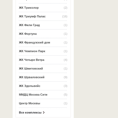
ЖК Триколор
(2)
ЖК Триумф Палас
(16)
ЖК Фили Град
(1)
ЖК Фортуна
(1)
ЖК Французский дом
(1)
ЖК Чемпион Парк
(1)
ЖК Четыре Ветра
(4)
ЖК Шмитовский
(1)
ЖК Шуваловский
(9)
ЖК Эдельвейс
(3)
ММДЦ Москва Сити
(5)
Центр Москвы
(1)
Все комплексы