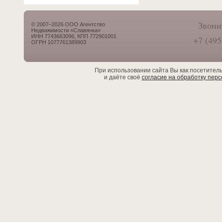
Звони
© 2007–2026 ООО Агентство
Недвижимости «Славянка»
ИНН 7743663096, КПП 772901001
+7 (495
ОГРН 1077761389903
При использовании сайта Вы как посетител
и даёте своё
согласие на обработку пер