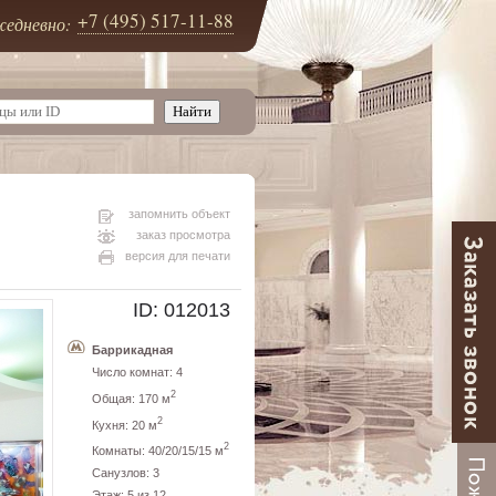
+7 (495) 517-11-88
едневно:
запомнить объект
заказ просмотра
версия для печати
ID: 012013
Баррикадная
Число комнат: 4
2
Общая: 170 м
2
Кухня: 20 м
2
Комнаты: 40/20/15/15 м
Санузлов: 3
Этаж: 5 из 12