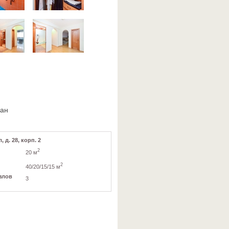
ван
 д. 28, корп. 2
2
20 м
2
40/20/15/15 м
злов
3