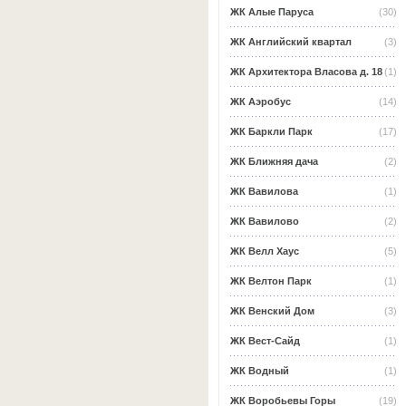
ЖК Алые Паруса
(30)
ЖК Английский квартал
(3)
ЖК Архитектора Власова д. 18
(1)
ЖК Аэробус
(14)
ЖК Баркли Парк
(17)
ЖК Ближняя дача
(2)
ЖК Вавилова
(1)
ЖК Вавилово
(2)
ЖК Велл Хаус
(5)
ЖК Велтон Парк
(1)
ЖК Венский Дом
(3)
ЖК Вест-Сайд
(1)
ЖК Водный
(1)
ЖК Воробьевы Горы
(19)