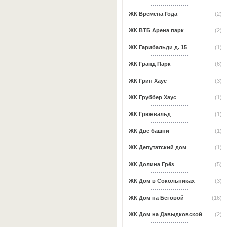
ЖК Времена Года
(2)
ЖК ВТБ Арена парк
(2)
ЖК Гарибальди д. 15
(1)
ЖК Гранд Парк
(6)
ЖК Грин Хаус
(3)
ЖК Груббер Хаус
(1)
ЖК Грюнвальд
(1)
ЖК Две башни
(1)
ЖК Депутатский дом
(1)
ЖК Долина Грёз
(5)
ЖК Дом в Сокольниках
(3)
ЖК Дом на Беговой
(16)
ЖК Дом на Давыдковской
(2)