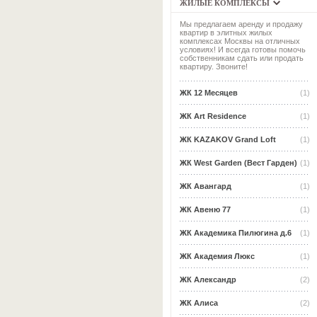
ЖИЛЫЕ КОМПЛЕКСЫ
Мы предлагаем аренду и продажу
квартир в элитных жилых
комплексах Москвы на отличных
условиях! И всегда готовы помочь
собственникам сдать или продать
квартиру. Звоните!
ЖК 12 Месяцев
(1)
ЖК Art Residence
(1)
ЖК KAZAKOV Grand Loft
(1)
ЖК West Garden (Вест Гарден)
(1)
ЖК Авангард
(1)
ЖК Авеню 77
(1)
ЖК Академика Пилюгина д.6
(1)
ЖК Академия Люкс
(1)
ЖК Александр
(2)
ЖК Алиса
(2)