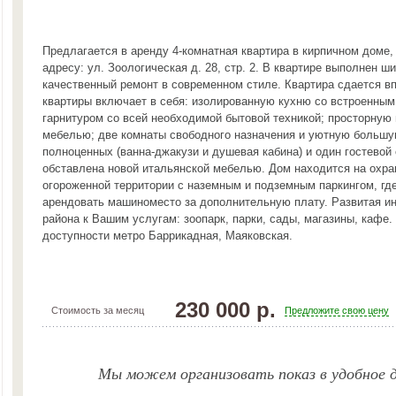
Предлагается в аренду 4-комнатная квартира в кирпичном доме
адресу: ул. Зоологическая д. 28, стр. 2. В квартире выполнен ш
качественный ремонт в современном стиле. Квартира сдается в
квартиры включает в себя: изолированную кухню со встроенны
гарнитуром со всей необходимой бытовой техникой; просторную 
мебелью; две комнаты свободного назначения и уютную большу
полноценных (ванна-джакузи и душевая кабина) и один гостевой
обставлена новой итальянской мебелью. Дом находится на охра
огороженной территории с наземным и подземным паркингом, гд
арендовать машиноместо за дополнительную плату. Развитая и
района к Вашим услугам: зоопарк, парки, сады, магазины, кафе.
доступности метро Баррикадная, Маяковская.
230 000 р.
Стоимость за месяц
Предложите свою цену
Мы можем организовать показ в удобное д