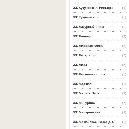
ЖК Кутузовская Ривьера
(6)
ЖК Кутузовский
(1)
ЖК Лазурный блюз
(1)
ЖК Лайнер
(3)
ЖК Липовая Аллея
(2)
ЖК Литератор
(2)
ЖК Лица
(2)
ЖК Лосиный остров
(1)
ЖК Маршал
(1)
ЖК Миракс Парк
(9)
ЖК Мичурино
(2)
ЖК Мичуринский
(4)
ЖК Можайское шоссе д. 6
(1)