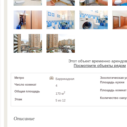
Этот объект временно арендо
Посмотрите объекты рядом
Метро
Зоологическая ул,
Баррикадная
Площадь кухни
Число комнат
4
Площадь комнат
Общая площадь
2
170 м
Количество сану
Этаж
5 из 12
Описание