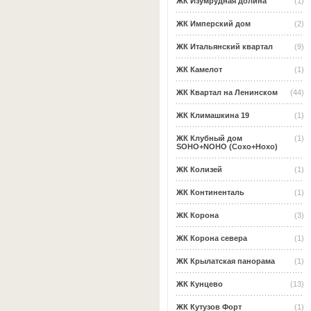
ЖК Изумрудная долина
(1)
ЖК Имперский дом
(2)
ЖК Итальянский квартал
(9)
ЖК Камелот
(1)
ЖК Квартал на Ленинском
(44)
ЖК Климашкина 19
(1)
ЖК Клубный дом
(1)
SOHO+NOHO (Сохо+Нохо)
ЖК Колизей
(1)
ЖК Континенталь
(1)
ЖК Корона
(3)
ЖК Корона севера
(1)
ЖК Крылатская панорама
(1)
ЖК Кунцево
(13)
ЖК Кутузов Форт
(1)