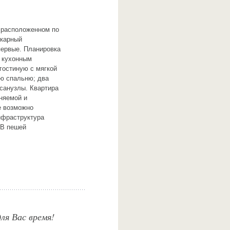
, расположенном по
икарный
первые. Планировка
м кухонным
гостиную с мягкой
ю спальню; два
 санузлы. Квартира
няемой и
е возможно
нфраструктура
 В пешей
ля Вас время!