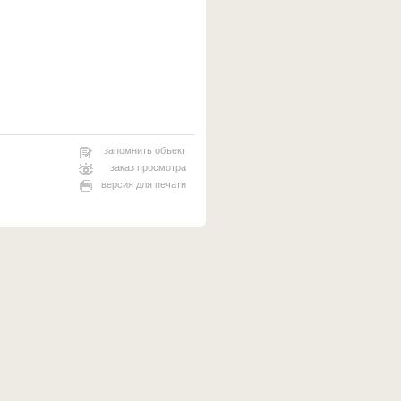
запомнить объект
заказ просмотра
версия для печати