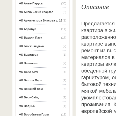
Описание
ЖК Алые Паруса
(30)
ЖК Английский квартал
(3)
ЖК Архитектора Власова д. 18
(1)
Предлагается 
квартира в ж
ЖК Аэробус
(14)
расположенном
ЖК Баркли Парк
(17)
квартире вып
ЖК Ближняя дача
(2)
ремонт из вы
ЖК Вавилова
(1)
материалов в
квартиры вклю
ЖК Вавилово
(2)
обеденной гр
ЖК Велл Хаус
(5)
гарнитуром, 
ЖК Велтон Парк
(1)
бытовой техни
ЖК Венский Дом
(3)
мягкой мебель
укомплектова
ЖК Вест-Сайд
(1)
проживания. 
ЖК Водный
(1)
европейской м
ЖК Воробьевы Горы
(19)