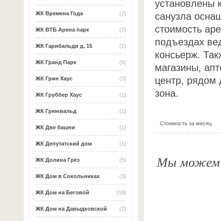
установлены 
ЖК Времена Года
(2)
санузла оснащ
стоимость ар
ЖК ВТБ Арена парк
(2)
подъездах ве
ЖК Гарибальди д. 15
(1)
консьерж. Так
ЖК Гранд Парк
(6)
магазины, апт
центр, рядом 
ЖК Грин Хаус
(3)
зона.
ЖК Груббер Хаус
(1)
ЖК Грюнвальд
(1)
Стоимость за месяц
ЖК Две башни
(1)
ЖК Депутатский дом
(1)
Мы можем о
ЖК Долина Грёз
(5)
ЖК Дом в Сокольниках
(3)
ЖК Дом на Беговой
(16)
ЖК Дом на Давыдковской
(2)