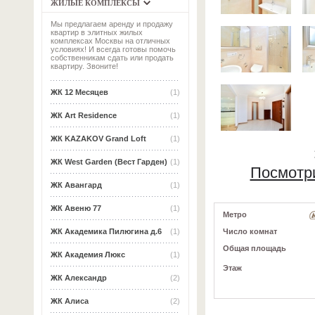
ЖИЛЫЕ КОМПЛЕКСЫ
Мы предлагаем аренду и продажу
квартир в элитных жилых
комплексах Москвы на отличных
условиях! И всегда готовы помочь
собственникам сдать или продать
квартиру. Звоните!
ЖК 12 Месяцев
(1)
ЖК Art Residence
(1)
ЖК KAZAKOV Grand Loft
(1)
ЖК West Garden (Вест Гарден)
(1)
Посмотр
ЖК Авангард
(1)
ЖК Авеню 77
(1)
Метро
Число комнат
ЖК Академика Пилюгина д.6
(1)
Общая площадь
ЖК Академия Люкс
(1)
Этаж
ЖК Александр
(2)
ЖК Алиса
(2)