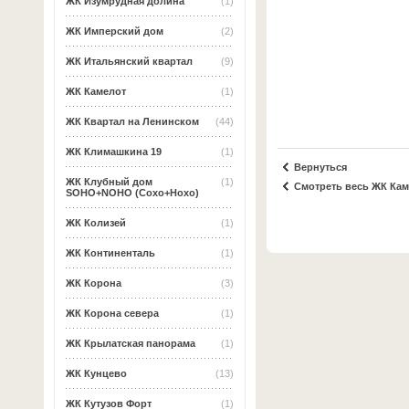
ЖК Изумрудная долина
(1)
ЖК Имперский дом
(2)
ЖК Итальянский квартал
(9)
ЖК Камелот
(1)
ЖК Квартал на Ленинском
(44)
ЖК Климашкина 19
(1)
Вернуться
ЖК Клубный дом
(1)
Смотреть весь ЖК Ка
SOHO+NOHO (Сохо+Нохо)
ЖК Колизей
(1)
ЖК Континенталь
(1)
ЖК Корона
(3)
ЖК Корона севера
(1)
ЖК Крылатская панорама
(1)
ЖК Кунцево
(13)
ЖК Кутузов Форт
(1)