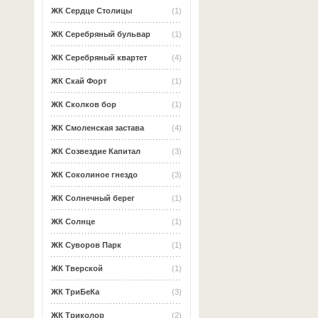
ЖК Сердце Столицы
(1)
ЖК Серебряный бульвар
(1)
ЖК Серебряный квартет
(4)
ЖК Скай Форт
(1)
ЖК Сколков бор
(1)
ЖК Смоленская застава
(4)
ЖК Созвездие Капитал
(3)
ЖК Соколиное гнездо
(3)
ЖК Солнечный берег
(1)
ЖК Солнце
(1)
ЖК Суворов Парк
(1)
ЖК Тверской
(1)
ЖК ТриБеКа
(3)
ЖК Триколор
(2)