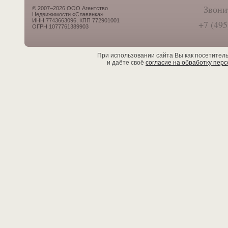
Звони
© 2007–2026 ООО Агентство
Недвижимости «Славянка»
ИНН 7743663096, КПП 772901001
+7 (495
ОГРН 1077761389903
При использовании сайта Вы как посетител
и даёте своё
согласие на обработку пер