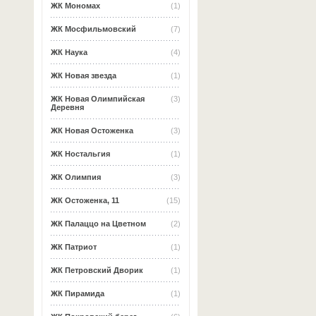
ЖК Мономах
(1)
ЖК Мосфильмовский
(7)
ЖК Наука
(4)
ЖК Новая звезда
(1)
ЖК Новая Олимпийская
(3)
Деревня
ЖК Новая Остоженка
(3)
ЖК Ностальгия
(1)
ЖК Олимпия
(3)
ЖК Остоженка, 11
(15)
ЖК Палаццо на Цветном
(2)
ЖК Патриот
(1)
ЖК Петровский Дворик
(1)
ЖК Пирамида
(1)