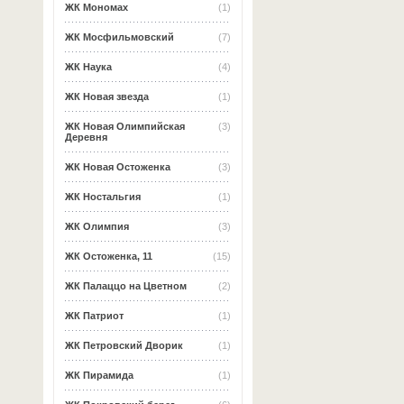
ЖК Мономах
(1)
ЖК Мосфильмовский
(7)
ЖК Наука
(4)
ЖК Новая звезда
(1)
ЖК Новая Олимпийская
(3)
Деревня
ЖК Новая Остоженка
(3)
ЖК Ностальгия
(1)
ЖК Олимпия
(3)
ЖК Остоженка, 11
(15)
ЖК Палаццо на Цветном
(2)
ЖК Патриот
(1)
ЖК Петровский Дворик
(1)
ЖК Пирамида
(1)