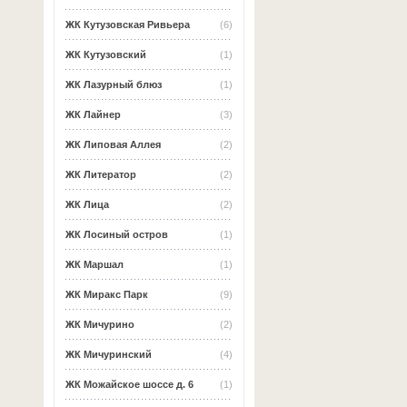
ЖК Кутузовская Ривьера
(6)
ЖК Кутузовский
(1)
ЖК Лазурный блюз
(1)
ЖК Лайнер
(3)
ЖК Липовая Аллея
(2)
ЖК Литератор
(2)
ЖК Лица
(2)
ЖК Лосиный остров
(1)
ЖК Маршал
(1)
ЖК Миракс Парк
(9)
ЖК Мичурино
(2)
ЖК Мичуринский
(4)
ЖК Можайское шоссе д. 6
(1)