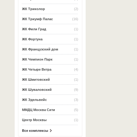
ЖК Триколор
(2)
ЖК Триумф Палас
(16)
ЖК Фили Град
(1)
ЖК Фортуна
(1)
ЖК Французский дом
(1)
ЖК Чемпион Парк
(1)
ЖК Четыре Ветра
(4)
ЖК Шмитовский
(1)
ЖК Шуваловский
(9)
ЖК Эдельвейс
(3)
ММДЦ Москва Сити
(5)
Центр Москвы
(1)
Все комплексы