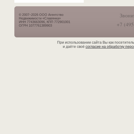
Звони
© 2007–2026 ООО Агентство
Недвижимости «Славянка»
ИНН 7743663096, КПП 772901001
+7 (495
ОГРН 1077761389903
При использовании сайта Вы как посетител
и даёте своё
согласие на обработку пер