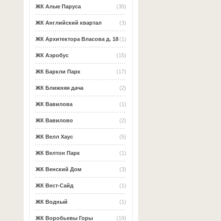
ЖК Алые Паруса
(30)
ЖК Английский квартал
(3)
ЖК Архитектора Власова д. 18
(1)
ЖК Аэробус
(15)
ЖК Баркли Парк
(17)
ЖК Ближняя дача
(2)
ЖК Вавилова
(1)
ЖК Вавилово
(2)
ЖК Велл Хаус
(5)
ЖК Велтон Парк
(1)
ЖК Венский Дом
(3)
ЖК Вест-Сайд
(1)
ЖК Водный
(1)
ЖК Воробьевы Горы
(19)