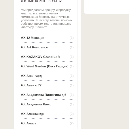
ЖИЛЫЕ КОМПЛЕКСЫ
Мы предлагаем аренду и продажу
квартир в элитных жилых
комплексах Москвы на отличных
условиях! И всегда готовы помочь
собственникам сдать или продать
квартиру. Звоните!
ЖК 12 Месяцев
(1)
ЖК Art Residence
(1)
ЖК KAZAKOV Grand Loft
(1)
ЖК West Garden (Вест Гарден)
(1)
ЖК Авангард
(1)
ЖК Авеню 77
(1)
ЖК Академика Пилюгина д.6
(1)
ЖК Академия Люкс
(1)
ЖК Александр
(2)
ЖК Алиса
(2)