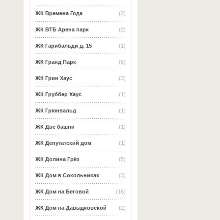
ЖК Времена Года
(2)
ЖК ВТБ Арена парк
(2)
ЖК Гарибальди д. 15
(1)
ЖК Гранд Парк
(6)
ЖК Грин Хаус
(3)
ЖК Груббер Хаус
(1)
ЖК Грюнвальд
(1)
ЖК Две башни
(1)
ЖК Депутатский дом
(1)
ЖК Долина Грёз
(5)
ЖК Дом в Сокольниках
(3)
ЖК Дом на Беговой
(16)
ЖК Дом на Давыдковской
(2)