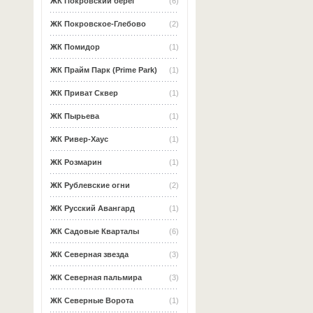
ЖК Покровский берег
(6)
ЖК Покровское-Глебово
(2)
ЖК Помидор
(1)
ЖК Прайм Парк (Prime Park)
(1)
ЖК Приват Сквер
(1)
ЖК Пырьева
(1)
ЖК Ривер-Хаус
(1)
ЖК Розмарин
(1)
ЖК Рублевские огни
(2)
ЖК Русский Авангард
(1)
ЖК Садовые Кварталы
(6)
ЖК Северная звезда
(3)
ЖК Северная пальмира
(3)
ЖК Северные Ворота
(1)