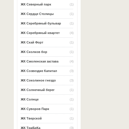
ЖК Северный парк
(1)
ЖК Сердце Столицы
(1)
ЖК Серебряный бульвар
(1)
ЖК Серебряный квартет
(4)
ЖК Скай Форт
(1)
ЖК Сколков бор
(1)
ЖК Смоленская застава
(4)
ЖК Созвездие Капитал
(3)
ЖК Соколиное гнездо
(3)
ЖК Солнечный берег
(1)
ЖК Солнце
(1)
ЖК Суворов Парк
(1)
ЖК Тверской
(1)
ЖК ТриБеКа
(3)