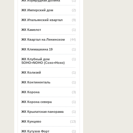
ЖК Изумрудная долина
(1)
ЖК Имперский дом
(2)
ЖК Итальянский квартал
(9)
ЖК Камелот
(1)
ЖК Квартал на Ленинском
(44)
ЖК Климашкина 19
(1)
ЖК Клубный дом
(1)
SOHO+NOHO (Сохо+Нохо)
ЖК Колизей
(1)
ЖК Континенталь
(1)
ЖК Корона
(3)
ЖК Корона севера
(1)
ЖК Крылатская панорама
(1)
ЖК Кунцево
(13)
ЖК Кутузов Форт
(1)