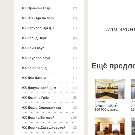
ЖК Времена Года
(2)
ЖК ВТБ Арена парк
(2)
или звон
ЖК Гарибальди д. 15
(1)
ЖК Гранд Парк
(6)
ЖК Грин Хаус
(3)
ЖК Груббер Хаус
(1)
Ещё предл
ЖК Грюнвальд
(1)
ЖК Две башни
(1)
ЖК Депутатский дом
(1)
ЖК Долина Грёз
(5)
3 комн.
3 
2
Общая: 135 м
Об
ЖК Дом в Сокольниках
(3)
180 000 р./мес.
16
ЖК Дом на Беговой
(16)
ЖК Дом на Давыдковской
(2)