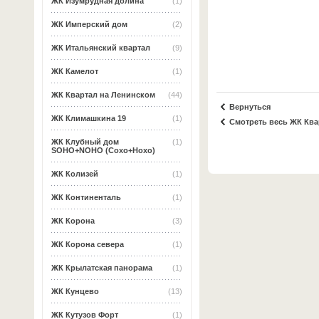
ЖК Изумрудная долина
(1)
ЖК Имперский дом
(2)
ЖК Итальянский квартал
(9)
ЖК Камелот
(1)
ЖК Квартал на Ленинском
(44)
Вернуться
ЖК Климашкина 19
(1)
Смотреть весь ЖК Ква
ЖК Клубный дом
(1)
SOHO+NOHO (Сохо+Нохо)
ЖК Колизей
(1)
ЖК Континенталь
(1)
ЖК Корона
(3)
ЖК Корона севера
(1)
ЖК Крылатская панорама
(1)
ЖК Кунцево
(13)
ЖК Кутузов Форт
(1)