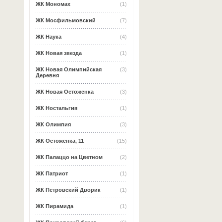
ЖК Мономах
(1)
ЖК Мосфильмовский
(7)
ЖК Наука
(4)
ЖК Новая звезда
(1)
ЖК Новая Олимпийская
(3)
Деревня
ЖК Новая Остоженка
(3)
ЖК Ностальгия
(1)
ЖК Олимпия
(3)
ЖК Остоженка, 11
(15)
ЖК Палаццо на Цветном
(2)
ЖК Патриот
(1)
ЖК Петровский Дворик
(1)
ЖК Пирамида
(1)