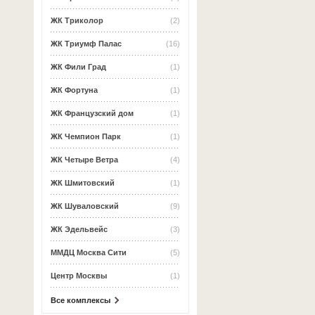
ЖК Триколор
(2)
ЖК Триумф Палас
(16)
ЖК Фили Град
(1)
ЖК Фортуна
(1)
ЖК Французский дом
(1)
ЖК Чемпион Парк
(1)
ЖК Четыре Ветра
(4)
ЖК Шмитовский
(1)
ЖК Шуваловский
(9)
ЖК Эдельвейс
(3)
ММДЦ Москва Сити
(5)
Центр Москвы
(1)
Все комплексы