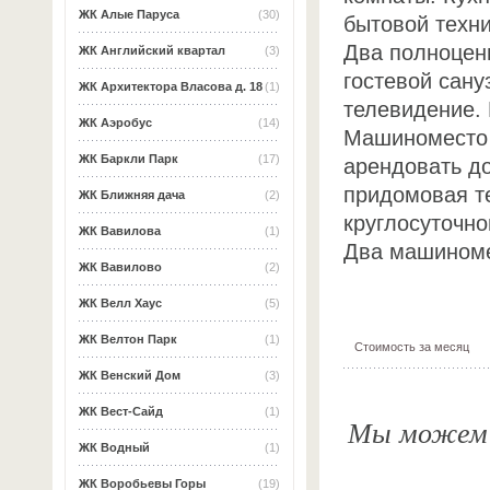
ЖК Алые Паруса
(30)
бытовой техн
Два полноценн
ЖК Английский квартал
(3)
гостевой сану
ЖК Архитектора Власова д. 18
(1)
телевидение.
ЖК Аэробус
(14)
Машиноместо 
ЖК Баркли Парк
(17)
арендовать д
придомовая т
ЖК Ближняя дача
(2)
круглосуточно
ЖК Вавилова
(1)
Два машиноме
ЖК Вавилово
(2)
ЖК Велл Хаус
(5)
ЖК Велтон Парк
(1)
Стоимость за месяц
ЖК Венский Дом
(3)
ЖК Вест-Сайд
(1)
Мы можем о
ЖК Водный
(1)
ЖК Воробьевы Горы
(19)