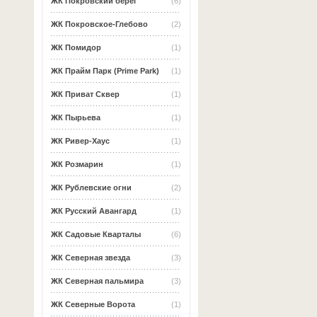
ЖК Покровский берег
(6)
ЖК Покровское-Глебово
(2)
ЖК Помидор
(1)
ЖК Прайм Парк (Prime Park)
(1)
ЖК Приват Сквер
(1)
ЖК Пырьева
(1)
ЖК Ривер-Хаус
(1)
ЖК Розмарин
(1)
ЖК Рублевские огни
(2)
ЖК Русский Авангард
(1)
ЖК Садовые Кварталы
(6)
ЖК Северная звезда
(3)
ЖК Северная пальмира
(3)
ЖК Северные Ворота
(1)