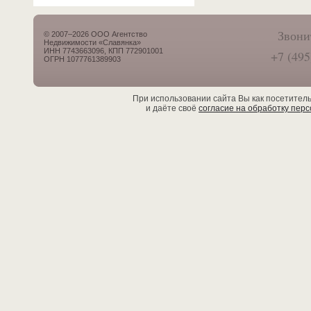
Звони
© 2007–2026 ООО Агентство
Недвижимости «Славянка»
ИНН 7743663096, КПП 772901001
+7 (495
ОГРН 1077761389903
При использовании сайта Вы как посетител
и даёте своё
согласие на обработку пер