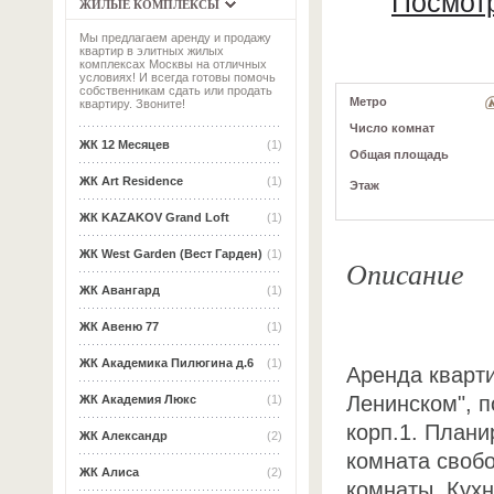
Посмотр
ЖИЛЫЕ КОМПЛЕКСЫ
Мы предлагаем аренду и продажу
квартир в элитных жилых
комплексах Москвы на отличных
условиях! И всегда готовы помочь
собственникам сдать или продать
Метро
квартиру. Звоните!
Число комнат
ЖК 12 Месяцев
(1)
Общая площадь
ЖК Art Residence
(1)
Этаж
ЖК KAZAKOV Grand Loft
(1)
ЖК West Garden (Вест Гарден)
(1)
Описание
ЖК Авангард
(1)
ЖК Авеню 77
(1)
ЖК Академика Пилюгина д.6
(1)
Аренда кварт
Ленинском", п
ЖК Академия Люкс
(1)
корп.1. Плани
ЖК Александр
(2)
комната своб
ЖК Алиса
(2)
комнаты. Кух