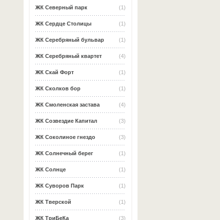
ЖК Северный парк
(1)
ЖК Сердце Столицы
(1)
ЖК Серебряный бульвар
(1)
ЖК Серебряный квартет
(4)
ЖК Скай Форт
(1)
ЖК Сколков бор
(1)
ЖК Смоленская застава
(4)
ЖК Созвездие Капитал
(3)
ЖК Соколиное гнездо
(3)
ЖК Солнечный берег
(1)
ЖК Солнце
(1)
ЖК Суворов Парк
(1)
ЖК Тверской
(1)
ЖК ТриБеКа
(3)