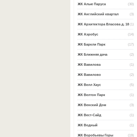
ЖК Алые Паруса
(30)
ЖК Английский квартал
(3)
ЖК Архитектора Власова д. 18
(1)
ЖК Аэробус
(14)
ЖК Баркли Парк
(17)
ЖК Ближняя дача
(2)
ЖК Вавилова
(1)
ЖК Вавилово
(2)
ЖК Велл Хаус
(5)
ЖК Велтон Парк
(1)
ЖК Венский Дом
(3)
ЖК Вест-Сайд
(1)
ЖК Водный
(1)
ЖК Воробьевы Горы
(19)