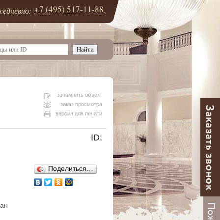
+7 (495) 517-11-88
едневно:
запомнить объект
заказ просмотра
версия для печати
ID:
Поделиться…
ван