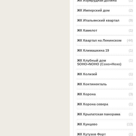
ЖК Изумрудная долина
(1)
ЖК Имперский дом
(2)
ЖК Итальянский квартал
(9)
ЖК Камелот
(1)
ЖК Квартал на Ленинском
(44)
ЖК Климашкина 19
(1)
ЖК Клубный дом
(1)
SOHO+NOHO (Сохо+Нохо)
ЖК Колизей
(1)
ЖК Континенталь
(1)
ЖК Корона
(3)
ЖК Корона севера
(1)
ЖК Крылатская панорама
(1)
ЖК Кунцево
(13)
ЖК Кутузов Форт
(1)