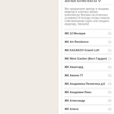
ЖИЛЫЕ КОМПЛЕКСЫ
Мы предлагаем аренду и продажу
квартир в элитных жилых
комплексах Москвы на отличных
условиях! И всегда готовы помочь
собственникам сдать или продать
квартиру. Звоните!
ЖК 12 Месяцев
(1)
ЖК Art Residence
(1)
ЖК KAZAKOV Grand Loft
(1)
ЖК West Garden (Вест Гарден)
(1)
ЖК Авангард
(1)
ЖК Авеню 77
(1)
ЖК Академика Пилюгина д.6
(1)
ЖК Академия Люкс
(1)
ЖК Александр
(2)
ЖК Алиса
(2)