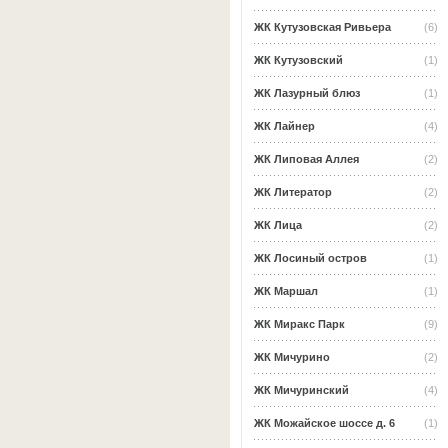
ЖК Кутузовская Ривьера
(6)
ЖК Кутузовский
(1)
ЖК Лазурный блюз
(1)
ЖК Лайнер
(4)
ЖК Липовая Аллея
(2)
ЖК Литератор
(2)
ЖК Лица
(2)
ЖК Лосиный остров
(1)
ЖК Маршал
(1)
ЖК Миракс Парк
(9)
ЖК Мичурино
(2)
ЖК Мичуринский
(4)
ЖК Можайское шоссе д. 6
(1)