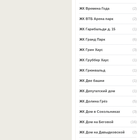
ЖК Времена Года
(2)
ЖК ВТБ Арена парк
(2)
ЖК Гарибальди д. 15
(1)
ЖК Гранд Парк
(6)
ЖК Грин Хаус
(3)
ЖК Груббер Хаус
(1)
ЖК Грюнвальд
(1)
ЖК Две башни
(1)
ЖК Депутатский дом
(1)
ЖК Долина Грёз
(5)
ЖК Дом в Сокольниках
(3)
ЖК Дом на Беговой
(16)
ЖК Дом на Давыдковской
(2)