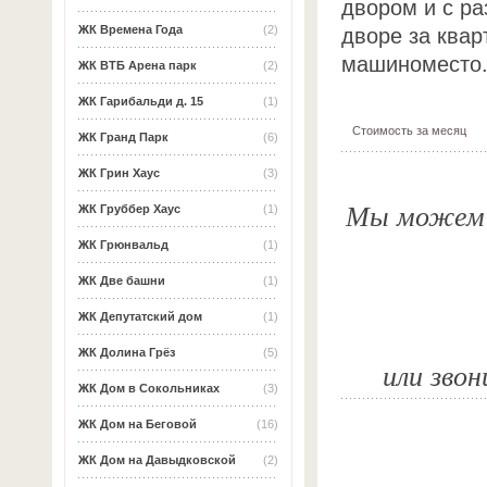
двором и с ра
ЖК Времена Года
(2)
дворе за ква
машиноместо
ЖК ВТБ Арена парк
(2)
ЖК Гарибальди д. 15
(1)
Стоимость за месяц
ЖК Гранд Парк
(6)
ЖК Грин Хаус
(3)
Мы можем о
ЖК Груббер Хаус
(1)
ЖК Грюнвальд
(1)
ЖК Две башни
(1)
ЖК Депутатский дом
(1)
ЖК Долина Грёз
(5)
или звон
ЖК Дом в Сокольниках
(3)
ЖК Дом на Беговой
(16)
ЖК Дом на Давыдковской
(2)