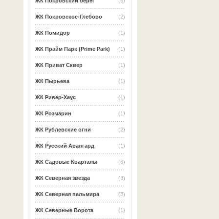
ЖК Покровский берег
(6)
ЖК Покровское-Глебово
(2)
ЖК Помидор
(1)
ЖК Прайм Парк (Prime Park)
(1)
ЖК Приват Сквер
(1)
ЖК Пырьева
(1)
ЖК Ривер-Хаус
(1)
ЖК Розмарин
(1)
ЖК Рублевские огни
(2)
ЖК Русский Авангард
(1)
ЖК Садовые Кварталы
(6)
ЖК Северная звезда
(3)
ЖК Северная пальмира
(3)
ЖК Северные Ворота
(1)