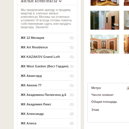
ЖИЛЫЕ КОМПЛЕКСЫ
Мы предлагаем аренду и продажу
квартир в элитных жилых
комплексах Москвы на отличных
условиях! И всегда готовы помочь
собственникам сдать или продать
квартиру. Звоните!
ЖК 12 Месяцев
(1)
ЖК Art Residence
(1)
ЖК KAZAKOV Grand Loft
(1)
ЖК West Garden (Вест Гарден)
(1)
ЖК Авангард
(1)
ЖК Авеню 77
(1)
Метро
Число комнат
ЖК Академика Пилюгина д.6
(1)
Общая площадь
ЖК Академия Люкс
(1)
Этаж
ЖК Александр
(2)
ЖК Алиса
(2)