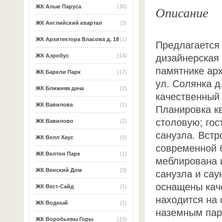
Описание
ЖК Алые Паруса
(30)
ЖК Английский квартал
(3)
ЖК Архитектора Власова д. 18
(1)
Предлагается 
дизайнерская
ЖК Аэробус
(14)
памятнике ар
ЖК Баркли Парк
(17)
ул. Солянка д
ЖК Ближняя дача
(2)
качественный 
ЖК Вавилова
(1)
Планировка кв
столовую; гос
ЖК Вавилово
(2)
санузла. Встр
ЖК Велл Хаус
(5)
современной 
ЖК Велтон Парк
(1)
меблирована 
ЖК Венский Дом
(3)
санузла и сау
оснащены кач
ЖК Вест-Сайд
(1)
находится на 
ЖК Водный
(1)
наземным пар
ЖК Воробьевы Горы
(19)