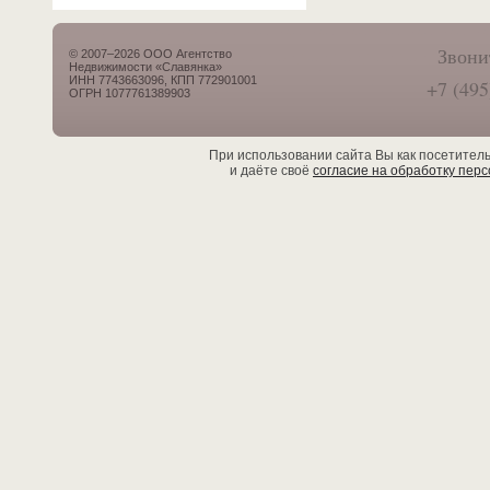
Звони
© 2007–2026 ООО Агентство
Недвижимости «Славянка»
ИНН 7743663096, КПП 772901001
+7 (495
ОГРН 1077761389903
При использовании сайта Вы как посетител
и даёте своё
согласие на обработку пер