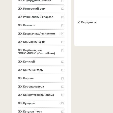
ЖК Изумрудная долина
(1)
ЖК Имперский дом
(2)
ЖК Итальянский квартал
(9)
Вернуться
ЖК Камелот
(1)
ЖК Квартал на Ленинском
(44)
ЖК Климашкина 19
(1)
ЖК Клубный дом
(1)
SOHO+NOHO (Сохо+Нохо)
ЖК Колизей
(1)
ЖК Континенталь
(1)
ЖК Корона
(3)
ЖК Корона севера
(1)
ЖК Крылатская панорама
(1)
ЖК Кунцево
(13)
ЖК Кутузов Форт
(1)