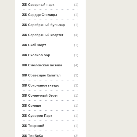
ЖК Северный парк
(1)
ЖК Сердце Столицы
(1)
ЖК Серебряный бульвар
(1)
ЖК Серебряный квартет
(4)
ЖК Скай Форт
(1)
ЖК Сколков бор
(1)
ЖК Смоленская застава
(4)
ЖК Созвездие Капитал
(3)
ЖК Соколиное гнездо
(3)
ЖК Солнечный берег
(1)
ЖК Солнце
(1)
ЖК Суворов Парк
(1)
ЖК Тверской
(1)
ЖК ТриБеКа
(3)