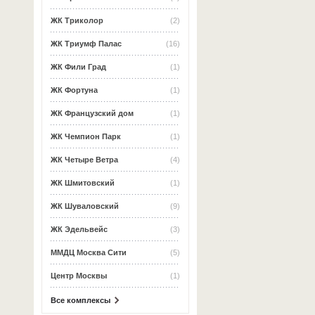
ЖК Триколор
(2)
ЖК Триумф Палас
(16)
ЖК Фили Град
(1)
ЖК Фортуна
(1)
ЖК Французский дом
(1)
ЖК Чемпион Парк
(1)
ЖК Четыре Ветра
(4)
ЖК Шмитовский
(1)
ЖК Шуваловский
(9)
ЖК Эдельвейс
(3)
ММДЦ Москва Сити
(5)
Центр Москвы
(1)
Все комплексы