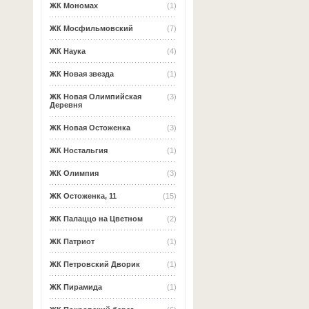
ЖК Мономах
(1)
ЖК Мосфильмовский
(7)
ЖК Наука
(4)
ЖК Новая звезда
(1)
ЖК Новая Олимпийская
(3)
Деревня
ЖК Новая Остоженка
(3)
ЖК Ностальгия
(1)
ЖК Олимпия
(3)
ЖК Остоженка, 11
(15)
ЖК Палаццо на Цветном
(2)
ЖК Патриот
(1)
ЖК Петровский Дворик
(1)
ЖК Пирамида
(1)