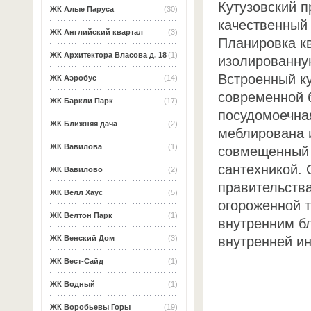
Кутузовский п
ЖК Алые Паруса
(30)
качественный 
ЖК Английский квартал
(3)
Планировка кв
ЖК Архитектора Власова д. 18
(1)
изолированну
Встроенный к
ЖК Аэробус
(14)
современной 
ЖК Баркли Парк
(17)
посудомоечна
ЖК Ближняя дача
(2)
меблирована 
ЖК Вавилова
(1)
совмещенный 
сантехникой.
ЖК Вавилово
(2)
правительства
ЖК Велл Хаус
(5)
огороженной т
ЖК Велтон Парк
(1)
внутренним б
внутренней и
ЖК Венский Дом
(3)
ЖК Вест-Сайд
(1)
ЖК Водный
(1)
ЖК Воробьевы Горы
(19)