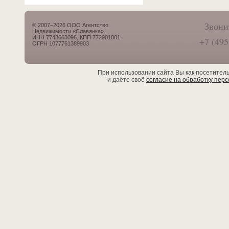
Звони
© 2007–2026 ООО Агентство
Недвижимости «Славянка»
ИНН 7743663096, КПП 772901001
+7 (495
ОГРН 1077761389903
При использовании сайта Вы как посетител
и даёте своё
согласие на обработку пер