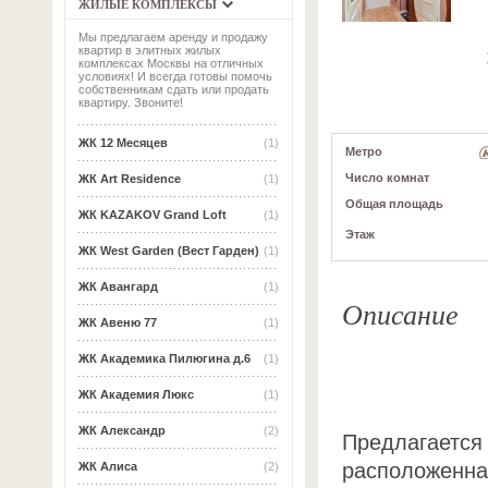
ЖИЛЫЕ КОМПЛЕКСЫ
Мы предлагаем аренду и продажу
квартир в элитных жилых
комплексах Москвы на отличных
условиях! И всегда готовы помочь
собственникам сдать или продать
квартиру. Звоните!
ЖК 12 Месяцев
(1)
Метро
Число комнат
ЖК Art Residence
(1)
Общая площадь
ЖК KAZAKOV Grand Loft
(1)
Этаж
ЖК West Garden (Вест Гарден)
(1)
ЖК Авангард
(1)
Описание
ЖК Авеню 77
(1)
ЖК Академика Пилюгина д.6
(1)
ЖК Академия Люкс
(1)
ЖК Александр
(2)
Предлагается 
расположенна
ЖК Алиса
(2)