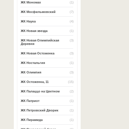
ЖК Мономах
(1)
ЖК Мосфильмовский
(7)
ЖК Наука
(4)
ЖК Новая звезда
(1)
ЖК Новая Олимпийская
(3)
Деревня
ЖК Новая Остоженка
(3)
ЖК Ностальгия
(1)
ЖК Олимпия
(3)
ЖК Остоженка, 11
(15)
ЖК Палаццо на Цветном
(2)
ЖК Патриот
(1)
ЖК Петровский Дворик
(1)
ЖК Пирамида
(1)