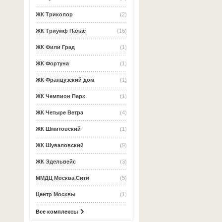
ЖК Триколор
(2)
ЖК Триумф Палас
(16)
ЖК Фили Град
(1)
ЖК Фортуна
(1)
ЖК Французский дом
(1)
ЖК Чемпион Парк
(1)
ЖК Четыре Ветра
(4)
ЖК Шмитовский
(1)
ЖК Шуваловский
(9)
ЖК Эдельвейс
(3)
ММДЦ Москва Сити
(5)
Центр Москвы
(1)
Все комплексы