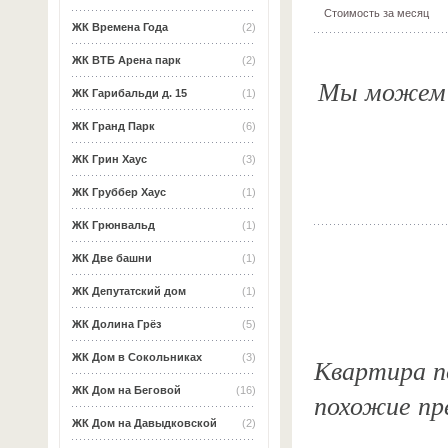
Стоимость за месяц
ЖК Времена Года
(2)
ЖК ВТБ Арена парк
(2)
Мы можем о
ЖК Гарибальди д. 15
(1)
ЖК Гранд Парк
(6)
ЖК Грин Хаус
(3)
ЖК Груббер Хаус
(1)
ЖК Грюнвальд
(1)
ЖК Две башни
(1)
ЖК Депутатский дом
(1)
ЖК Долина Грёз
(5)
ЖК Дом в Сокольниках
(3)
Квартира по
ЖК Дом на Беговой
(16)
похожие пр
ЖК Дом на Давыдковской
(2)