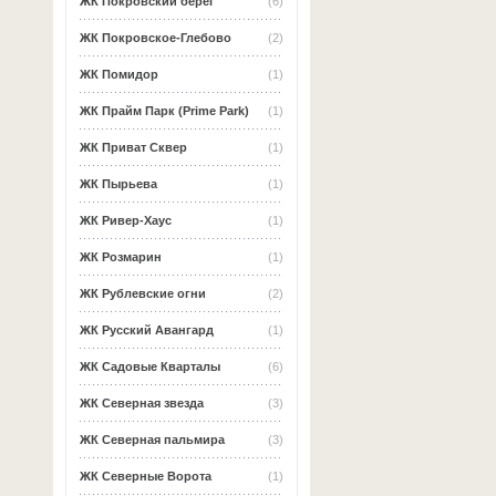
ЖК Покровский берег
(6)
ЖК Покровское-Глебово
(2)
ЖК Помидор
(1)
ЖК Прайм Парк (Prime Park)
(1)
ЖК Приват Сквер
(1)
ЖК Пырьева
(1)
ЖК Ривер-Хаус
(1)
ЖК Розмарин
(1)
ЖК Рублевские огни
(2)
ЖК Русский Авангард
(1)
ЖК Садовые Кварталы
(6)
ЖК Северная звезда
(3)
ЖК Северная пальмира
(3)
ЖК Северные Ворота
(1)