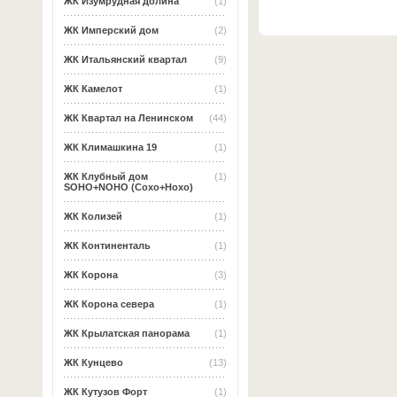
ЖК Изумрудная долина
(1)
ЖК Имперский дом
(2)
ЖК Итальянский квартал
(9)
ЖК Камелот
(1)
ЖК Квартал на Ленинском
(44)
ЖК Климашкина 19
(1)
ЖК Клубный дом
(1)
SOHO+NOHO (Сохо+Нохо)
ЖК Колизей
(1)
ЖК Континенталь
(1)
ЖК Корона
(3)
ЖК Корона севера
(1)
ЖК Крылатская панорама
(1)
ЖК Кунцево
(13)
ЖК Кутузов Форт
(1)