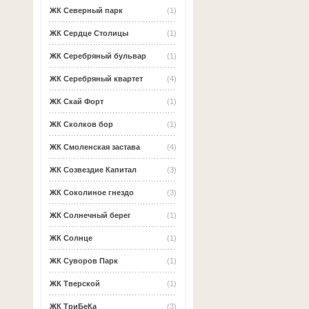
ЖК Северный парк
(1)
ЖК Сердце Столицы
(1)
ЖК Серебряный бульвар
(1)
ЖК Серебряный квартет
(4)
ЖК Скай Форт
(1)
ЖК Сколков бор
(1)
ЖК Смоленская застава
(4)
ЖК Созвездие Капитал
(3)
ЖК Соколиное гнездо
(3)
ЖК Солнечный берег
(1)
ЖК Солнце
(1)
ЖК Суворов Парк
(1)
ЖК Тверской
(1)
ЖК ТриБеКа
(3)