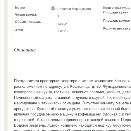
Метро
Коштоянца ул, д. 
Проспект Вернадского
Площадь кухни
Число комнат
4
Площадь комнат
Общая площадь
2
148 м
Количество сану
Этаж
7 из 23
Описание
Предлагается просторная квартира в жилом комплексе бизнес-к
расположенном по адресу: ул. Коштоянца, д. 20. Функциональна
изолированная кухня, гостиная, основная спальня, кабинет, детс
Полноценный санузел с ванной, с душем и сауной. Гостевой туа
меблирована и технически оснащена. В пустую комнату мебель 
арендатора. Кухонный гарнитур укомплектован встроенной бытов
включая посудомоечную машину и кофемашину. Удобная систем
в прихожей. Установлены кондиционеры в каждой комнате. Подог
Водонагреватель. Жилой комплекс находится под круглосуточно
под шлагбаум. На огороженной территории имеется спортивный 