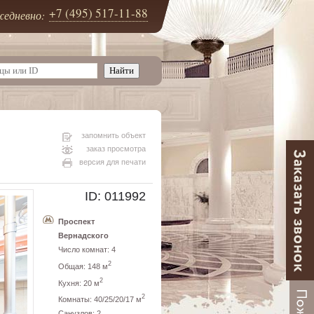
+7 (495) 517-11-88
едневно:
запомнить объект
заказ просмотра
версия для печати
ID: 011992
Проспект
Вернадского
Число комнат: 4
2
Общая: 148 м
2
Кухня: 20 м
2
Комнаты: 40/25/20/17 м
Санузлов: 2