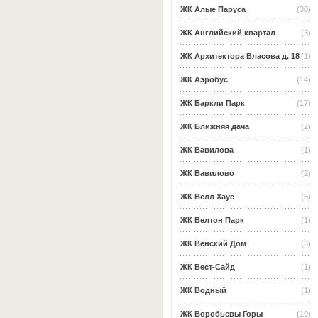
ЖК Алые Паруса
(30)
ЖК Английский квартал
(3)
ЖК Архитектора Власова д. 18
(1)
ЖК Аэробус
(14)
ЖК Баркли Парк
(17)
ЖК Ближняя дача
(2)
ЖК Вавилова
(1)
ЖК Вавилово
(2)
ЖК Велл Хаус
(5)
ЖК Велтон Парк
(1)
ЖК Венский Дом
(3)
ЖК Вест-Сайд
(1)
ЖК Водный
(1)
ЖК Воробьевы Горы
(19)