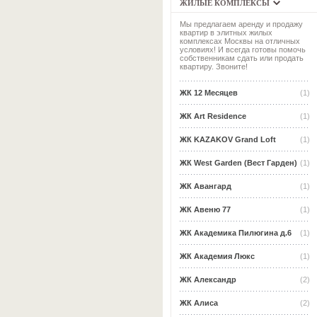
ЖИЛЫЕ КОМПЛЕКСЫ
Мы предлагаем аренду и продажу
квартир в элитных жилых
комплексах Москвы на отличных
условиях! И всегда готовы помочь
собственникам сдать или продать
квартиру. Звоните!
ЖК 12 Месяцев
(1)
ЖК Art Residence
(1)
ЖК KAZAKOV Grand Loft
(1)
ЖК West Garden (Вест Гарден)
(1)
ЖК Авангард
(1)
ЖК Авеню 77
(1)
ЖК Академика Пилюгина д.6
(1)
ЖК Академия Люкс
(1)
ЖК Александр
(2)
ЖК Алиса
(2)