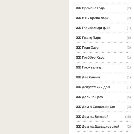
ЖК Времена Года
(2)
ЖК ВТБ Арена парк
(2)
ЖК Гарибальди д. 15
(1)
ЖК Гранд Парк
(6)
ЖК Грин Хаус
(3)
ЖК Груббер Хаус
(1)
ЖК Грюнвальд
(1)
ЖК Две башни
(1)
ЖК Депутатский дом
(1)
ЖК Долина Грёз
(5)
ЖК Дом в Сокольниках
(3)
ЖК Дом на Беговой
(16)
ЖК Дом на Давыдковской
(2)