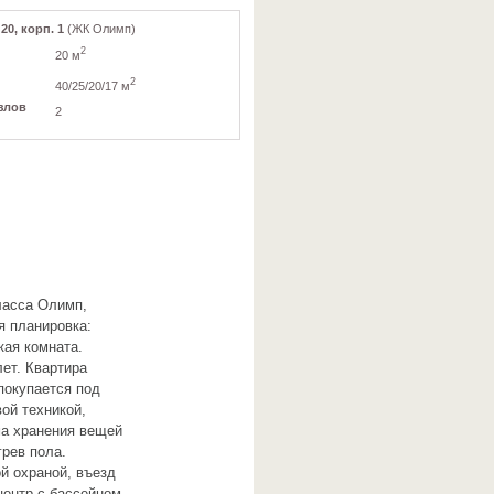
20, корп. 1
(ЖК Олимп)
2
20 м
2
40/25/20/17 м
злов
2
ласса Олимп,
я планировка:
кая комната.
лет. Квартира
покупается под
ой техникой,
а хранения вещей
рев пола.
й охраной, въезд
центр с бассейном,