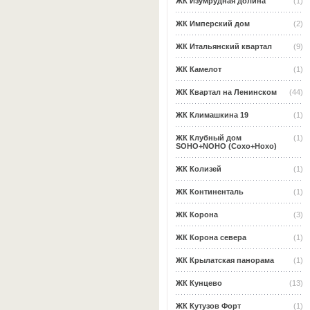
ЖК Изумрудная долина
(1)
ЖК Имперский дом
(2)
ЖК Итальянский квартал
(9)
ЖК Камелот
(1)
ЖК Квартал на Ленинском
(44)
ЖК Климашкина 19
(1)
ЖК Клубный дом
(1)
SOHO+NOHO (Сохо+Нохо)
ЖК Колизей
(1)
ЖК Континенталь
(1)
ЖК Корона
(3)
ЖК Корона севера
(1)
ЖК Крылатская панорама
(1)
ЖК Кунцево
(13)
ЖК Кутузов Форт
(1)