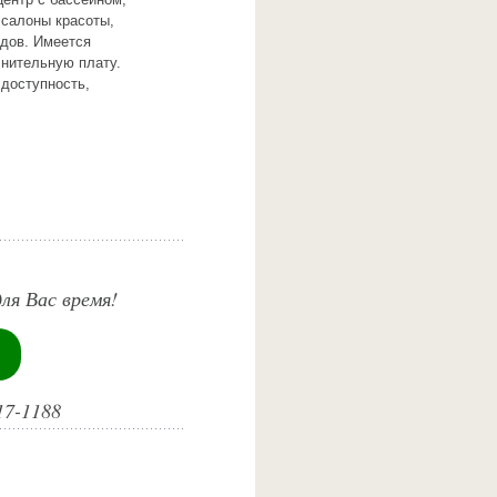
 салоны красоты,
удов. Имеется
лнительную плату.
 доступность,
ля Вас время!
17-1188