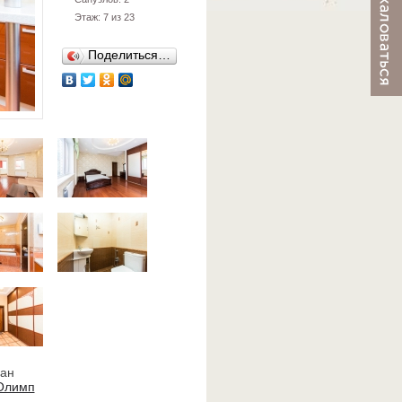
Этаж: 7 из 23
Поделиться…
ван
 Олимп