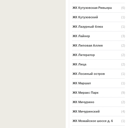
ЖК Кутузовская Ривьера
(6)
ЖК Кутузовский
(1)
ЖК Лазурный блюз
(1)
ЖК Лайнер
(3)
ЖК Липовая Аллея
(2)
ЖК Литератор
(2)
ЖК Лица
(2)
ЖК Лосиный остров
(1)
ЖК Маршал
(1)
ЖК Миракс Парк
(9)
ЖК Мичурино
(2)
ЖК Мичуринский
(4)
ЖК Можайское шоссе д. 6
(1)