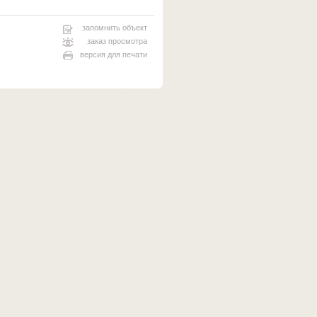
запомнить объект
заказ просмотра
версия для печати