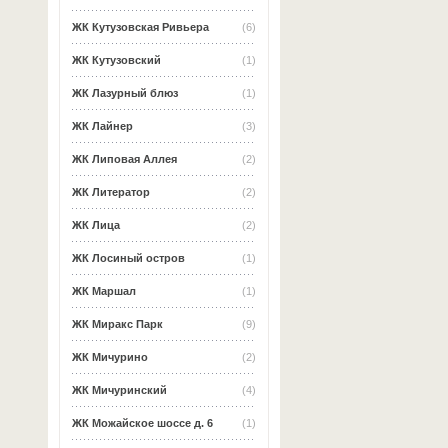
ЖК Кутузовская Ривьера
(6)
ЖК Кутузовский
(1)
ЖК Лазурный блюз
(1)
ЖК Лайнер
(3)
ЖК Липовая Аллея
(2)
ЖК Литератор
(2)
ЖК Лица
(2)
ЖК Лосиный остров
(1)
ЖК Маршал
(1)
ЖК Миракс Парк
(9)
ЖК Мичурино
(2)
ЖК Мичуринский
(4)
ЖК Можайское шоссе д. 6
(1)