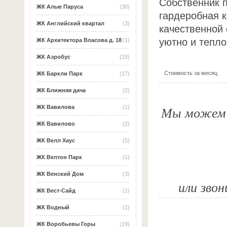
Собственник п
ЖК Алые Паруса
(30)
гардеробная 
ЖК Английский квартал
(3)
качественной 
уютно и тепло
ЖК Архитектора Власова д. 18
(1)
ЖК Аэробус
(15)
Стоимость за месяц
ЖК Баркли Парк
(17)
ЖК Ближняя дача
(2)
Мы можем о
ЖК Вавилова
(1)
ЖК Вавилово
(2)
ЖК Велл Хаус
(5)
ЖК Велтон Парк
(1)
ЖК Венский Дом
(3)
или звон
ЖК Вест-Сайд
(1)
ЖК Водный
(1)
ЖК Воробьевы Горы
(19)