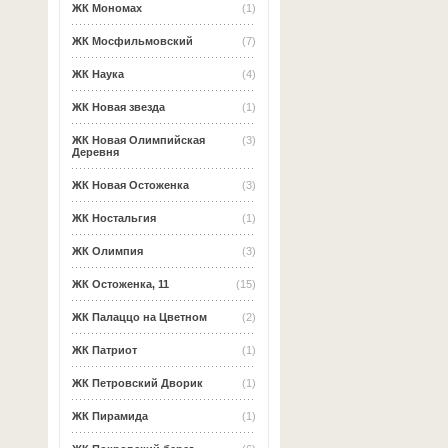
ЖК Мономах
(1)
ЖК Мосфильмовский
(7)
ЖК Наука
(4)
ЖК Новая звезда
(1)
ЖК Новая Олимпийская
(3)
Деревня
ЖК Новая Остоженка
(3)
ЖК Ностальгия
(1)
ЖК Олимпия
(3)
ЖК Остоженка, 11
(15)
ЖК Палаццо на Цветном
(2)
ЖК Патриот
(1)
ЖК Петровский Дворик
(1)
ЖК Пирамида
(1)