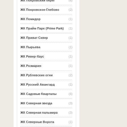
ЖК Покровский берег
(6)
ЖК Покровское-Глебово
(2)
ЖК Помидор
(1)
ЖК Прайм Парк (Prime Park)
(1)
ЖК Приват Сквер
(1)
ЖК Пырьева
(1)
ЖК Ривер-Хаус
(1)
ЖК Розмарин
(1)
ЖК Рублевские огни
(2)
ЖК Русский Авангард
(1)
ЖК Садовые Кварталы
(6)
ЖК Северная звезда
(3)
ЖК Северная пальмира
(3)
ЖК Северные Ворота
(1)