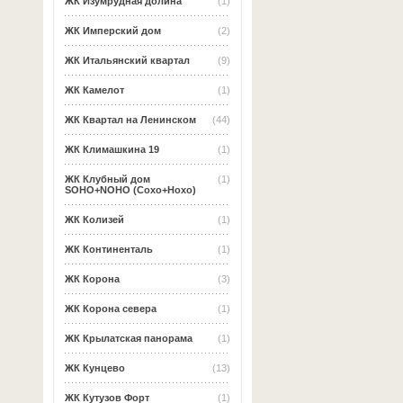
ЖК Изумрудная долина
(1)
ЖК Имперский дом
(2)
ЖК Итальянский квартал
(9)
ЖК Камелот
(1)
ЖК Квартал на Ленинском
(44)
ЖК Климашкина 19
(1)
ЖК Клубный дом
(1)
SOHO+NOHO (Сохо+Нохо)
ЖК Колизей
(1)
ЖК Континенталь
(1)
ЖК Корона
(3)
ЖК Корона севера
(1)
ЖК Крылатская панорама
(1)
ЖК Кунцево
(13)
ЖК Кутузов Форт
(1)