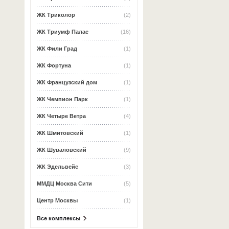
ЖК Триколор
(2)
ЖК Триумф Палас
(16)
ЖК Фили Град
(1)
ЖК Фортуна
(1)
ЖК Французский дом
(1)
ЖК Чемпион Парк
(1)
ЖК Четыре Ветра
(4)
ЖК Шмитовский
(1)
ЖК Шуваловский
(9)
ЖК Эдельвейс
(3)
ММДЦ Москва Сити
(5)
Центр Москвы
(1)
Все комплексы