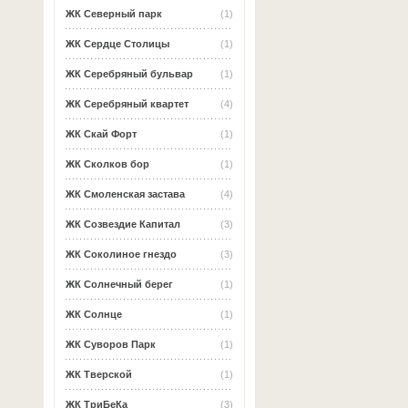
ЖК Северный парк
(1)
ЖК Сердце Столицы
(1)
ЖК Серебряный бульвар
(1)
ЖК Серебряный квартет
(4)
ЖК Скай Форт
(1)
ЖК Сколков бор
(1)
ЖК Смоленская застава
(4)
ЖК Созвездие Капитал
(3)
ЖК Соколиное гнездо
(3)
ЖК Солнечный берег
(1)
ЖК Солнце
(1)
ЖК Суворов Парк
(1)
ЖК Тверской
(1)
ЖК ТриБеКа
(3)