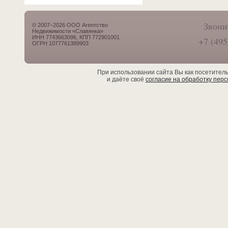
Звони
© 2007–2026 ООО Агентство
Недвижимости «Славянка»
ИНН 7743663096, КПП 772901001
+7 (495
ОГРН 1077761389903
При использовании сайта Вы как посетител
и даёте своё
согласие на обработку пер