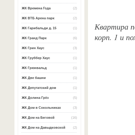
ЖК Времена Года
(2)
ЖК ВТБ Арена парк
(2)
Квартира по
ЖК Гарибальди д. 15
(1)
корп. 1 и п
ЖК Гранд Парк
(6)
ЖК Грин Хаус
(3)
ЖК Груббер Хаус
(1)
ЖК Грюнвальд
(1)
ЖК Две башни
(1)
ЖК Депутатский дом
(1)
ЖК Долина Грёз
(5)
ЖК Дом в Сокольниках
(3)
ЖК Дом на Беговой
(16)
ЖК Дом на Давыдковской
(2)