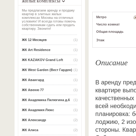
ЖИЛЫЕ КОМПЛЕКСЫ
Мы предлагаем аренду и продажу
квартир в элитных жилых
Метро
комплексах Москвы на отличных
условиях! И всегда готовы помочь
Число комнат
собственникам сдать или продать
квартиру. Звоните!
Общая площадь
ЖК 12 Месяцев
(1)
Этаж
ЖК Art Residence
(1)
Описание
ЖК KAZAKOV Grand Loft
(1)
ЖК West Garden (Вест Гарден)
(1)
ЖК Авангард
(1)
В аренду пред
квартире вып
ЖК Авеню 77
(1)
качественных
ЖК Академика Пилюгина д.6
(1)
всей необход
ЖК Академия Люкс
(1)
планировка: 
ЖК Александр
(2)
лоджию, 2 из
стороны. Квар
ЖК Алиса
(2)