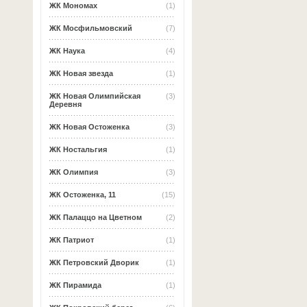
ЖК Мономах
(1)
ЖК Мосфильмовский
(7)
ЖК Наука
(4)
ЖК Новая звезда
(1)
ЖК Новая Олимпийская
(3)
Деревня
ЖК Новая Остоженка
(3)
ЖК Ностальгия
(1)
ЖК Олимпия
(3)
ЖК Остоженка, 11
(15)
ЖК Палаццо на Цветном
(2)
ЖК Патриот
(1)
ЖК Петровский Дворик
(1)
ЖК Пирамида
(1)