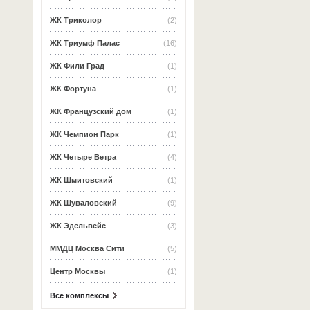
ЖК Триколор
(2)
ЖК Триумф Палас
(16)
ЖК Фили Град
(1)
ЖК Фортуна
(1)
ЖК Французский дом
(1)
ЖК Чемпион Парк
(1)
ЖК Четыре Ветра
(4)
ЖК Шмитовский
(1)
ЖК Шуваловский
(9)
ЖК Эдельвейс
(3)
ММДЦ Москва Сити
(5)
Центр Москвы
(1)
Все комплексы