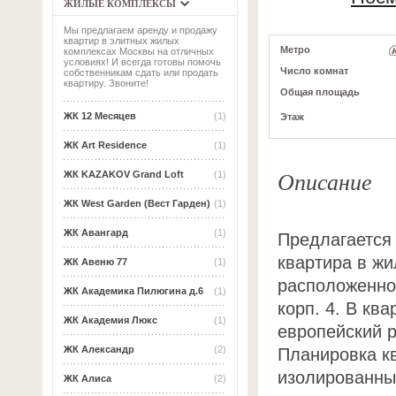
ЖИЛЫЕ КОМПЛЕКСЫ
Мы предлагаем аренду и продажу
квартир в элитных жилых
Метро
комплексах Москвы на отличных
условиях! И всегда готовы помочь
Число комнат
собственникам сдать или продать
квартиру. Звоните!
Общая площадь
ЖК 12 Месяцев
(1)
Этаж
ЖК Art Residence
(1)
Описание
ЖК KAZAKOV Grand Loft
(1)
ЖК West Garden (Вест Гарден)
(1)
ЖК Авангард
(1)
Предлагается 
квартира в жи
ЖК Авеню 77
(1)
расположенном
ЖК Академика Пилюгина д.6
(1)
корп. 4. В кв
ЖК Академия Люкс
(1)
европейский 
ЖК Александр
(2)
Планировка кв
изолированные
ЖК Алиса
(2)