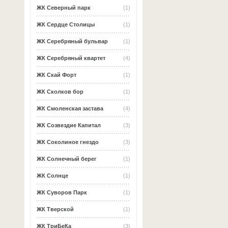
ЖК Северный парк
(1)
ЖК Сердце Столицы
(1)
ЖК Серебряный бульвар
(1)
ЖК Серебряный квартет
(4)
ЖК Скай Форт
(1)
ЖК Сколков бор
(1)
ЖК Смоленская застава
(4)
ЖК Созвездие Капитал
(3)
ЖК Соколиное гнездо
(3)
ЖК Солнечный берег
(1)
ЖК Солнце
(1)
ЖК Суворов Парк
(1)
ЖК Тверской
(1)
ЖК ТриБеКа
(3)