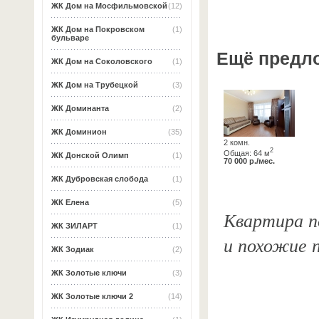
ЖК Дом на Мосфильмовской
(12)
ЖК Дом на Покровском
(1)
бульваре
Ещё предл
ЖК Дом на Соколовского
(1)
ЖК Дом на Трубецкой
(3)
ЖК Доминанта
(2)
ЖК Доминион
(35)
2 комн.
2
Общая: 64 м
ЖК Донской Олимп
(1)
70 000 р./мес.
ЖК Дубровская слобода
(1)
ЖК Елена
(5)
Квартира по
ЖК ЗИЛАРТ
(1)
и похожие 
ЖК Зодиак
(2)
ЖК Золотые ключи
(3)
ЖК Золотые ключи 2
(14)