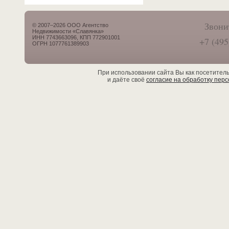
Звони
© 2007–2026 ООО Агентство
Недвижимости «Славянка»
ИНН 7743663096, КПП 772901001
+7 (495
ОГРН 1077761389903
При использовании сайта Вы как посетител
и даёте своё
согласие на обработку пер