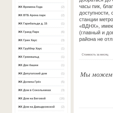
часы пик, бла
ЖК Времена Года
(2)
доступности, 
ЖК ВТБ Арена парк
(2)
станции метр
ЖК Гарибальди д. 15
(1)
«ВДНХ», имею
(главный и до
ЖК Гранд Парк
(6)
района не отл
ЖК Грин Хаус
(3)
ЖК Груббер Хаус
(1)
Стоимость за месяц
ЖК Грюнвальд
(1)
ЖК Две башни
(1)
Мы можем о
ЖК Депутатский дом
(1)
ЖК Долина Грёз
(5)
ЖК Дом в Сокольниках
(3)
ЖК Дом на Беговой
(16)
ЖК Дом на Давыдковской
(2)