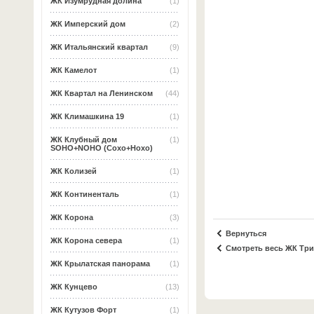
ЖК Изумрудная долина
(1)
ЖК Имперский дом
(2)
ЖК Итальянский квартал
(9)
ЖК Камелот
(1)
ЖК Квартал на Ленинском
(44)
ЖК Климашкина 19
(1)
ЖК Клубный дом
(1)
SOHO+NOHO (Сохо+Нохо)
ЖК Колизей
(1)
ЖК Континенталь
(1)
ЖК Корона
(3)
Вернуться
ЖК Корона севера
(1)
Смотреть весь ЖК Тр
ЖК Крылатская панорама
(1)
ЖК Кунцево
(13)
ЖК Кутузов Форт
(1)