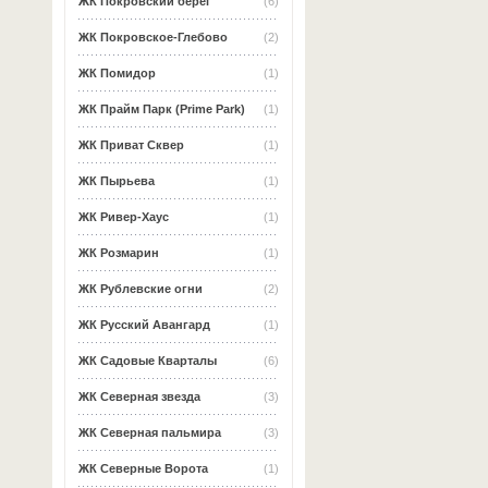
ЖК Покровский берег
(6)
ЖК Покровское-Глебово
(2)
ЖК Помидор
(1)
ЖК Прайм Парк (Prime Park)
(1)
ЖК Приват Сквер
(1)
ЖК Пырьева
(1)
ЖК Ривер-Хаус
(1)
ЖК Розмарин
(1)
ЖК Рублевские огни
(2)
ЖК Русский Авангард
(1)
ЖК Садовые Кварталы
(6)
ЖК Северная звезда
(3)
ЖК Северная пальмира
(3)
ЖК Северные Ворота
(1)