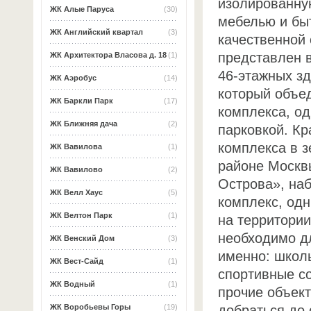
изолированну
ЖК Алые Паруса
(30)
мебелью и бы
ЖК Английский квартал
(3)
качественной
представлен в
ЖК Архитектора Власова д. 18
(1)
46-этажных зд
ЖК Аэробус
(14)
который объе
ЖК Баркли Парк
(17)
комплекса, о
ЖК Ближняя дача
(2)
парковкой. К
комплекса в з
ЖК Вавилова
(1)
районе Москвы
ЖК Вавилово
(2)
Острова», на
ЖК Велл Хаус
(5)
комплекс, од
ЖК Велтон Парк
(1)
на территории
необходимо д
ЖК Венский Дом
(3)
именно: школы
ЖК Вест-Сайд
(1)
спортивные со
ЖК Водный
(1)
прочие объек
добраться до 
ЖК Воробьевы Горы
(19)