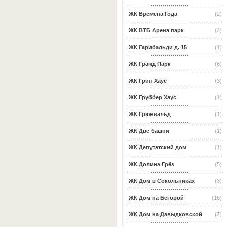
ЖК Времена Года
(2)
ЖК ВТБ Арена парк
(2)
ЖК Гарибальди д. 15
(1)
ЖК Гранд Парк
(6)
ЖК Грин Хаус
(3)
ЖК Груббер Хаус
(1)
ЖК Грюнвальд
(1)
ЖК Две башни
(1)
ЖК Депутатский дом
(1)
ЖК Долина Грёз
(5)
ЖК Дом в Сокольниках
(3)
ЖК Дом на Беговой
(16)
ЖК Дом на Давыдковской
(2)