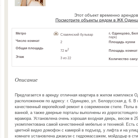
Этот объект временно арендо
Посмотрите объекты рядом в ЖК Одинц
Метро
г. Одинцово, Бел
Славянский бульвар
парк)
Число комнат
2
Площадь кухни
Общая площадь
2
72 м
Площадь комнат
Этаж
3 из 22
Количество сану
Описание
Предлагается в аренду отличная квартира в жилом комплексе О
расположенном по адресу: г. Одинцово, ул. Белорусская д. 6. В
качественный европейский ремонт в современном стиле. Полы в 
ванной, а также дверные порталы выполнены из дорогостоящего
мрамора. Установлена очень хорошая входная дверь, весом в 250
укомплектована самой качественной мебелью и техникой. Есть
цветной видео домофон с камерой в подъезд, у лифта и на улиц
комнате установлена джакузи с гидромассажем, мойдодыр в сти