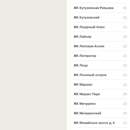
ЖК Кутузовская Ривьера
(6)
ЖК Кутузовский
(1)
ЖК Лазурный блюз
(1)
ЖК Лайнер
(3)
ЖК Липовая Аллея
(2)
ЖК Литератор
(2)
ЖК Лица
(2)
ЖК Лосиный остров
(1)
ЖК Маршал
(1)
ЖК Миракс Парк
(9)
ЖК Мичурино
(2)
ЖК Мичуринский
(4)
ЖК Можайское шоссе д. 6
(1)