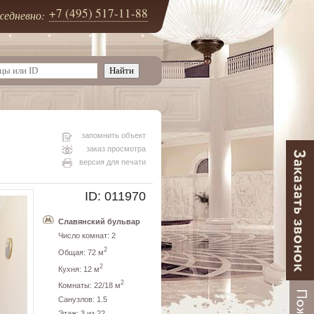
+7 (495) 517-11-88
едневно:
запомнить объект
заказ просмотра
версия для печати
ID: 011970
Славянский бульвар
Число комнат: 2
2
Общая: 72 м
2
Кухня: 12 м
2
Комнаты: 22/18 м
Санузлов: 1.5
Этаж: 3 из 22