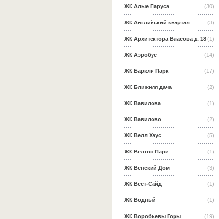
ЖК Алые Паруса
(30)
ЖК Английский квартал
(3)
ЖК Архитектора Власова д. 18
(1)
ЖК Аэробус
(14)
ЖК Баркли Парк
(17)
ЖК Ближняя дача
(2)
ЖК Вавилова
(1)
ЖК Вавилово
(2)
ЖК Велл Хаус
(5)
ЖК Велтон Парк
(1)
ЖК Венский Дом
(3)
ЖК Вест-Сайд
(1)
ЖК Водный
(1)
ЖК Воробьевы Горы
(19)