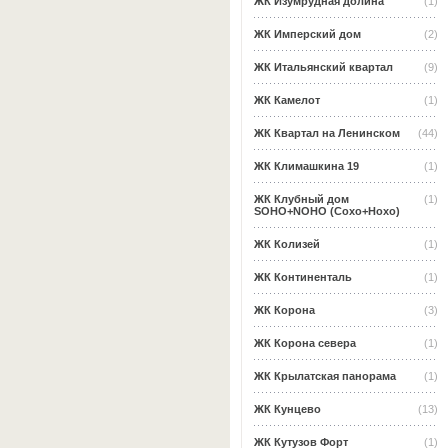
ЖК Изумрудная долина
(1)
ЖК Имперский дом
(2)
ЖК Итальянский квартал
(9)
ЖК Камелот
(1)
ЖК Квартал на Ленинском
(44)
ЖК Климашкина 19
(1)
ЖК Клубный дом
(1)
SOHO+NOHO (Сохо+Нохо)
ЖК Колизей
(1)
ЖК Континенталь
(1)
ЖК Корона
(3)
ЖК Корона севера
(1)
ЖК Крылатская панорама
(1)
ЖК Кунцево
(13)
ЖК Кутузов Форт
(1)