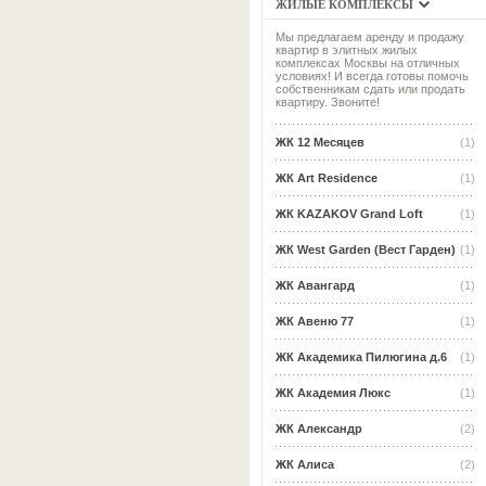
ЖИЛЫЕ КОМПЛЕКСЫ
Мы предлагаем аренду и продажу
квартир в элитных жилых
комплексах Москвы на отличных
условиях! И всегда готовы помочь
собственникам сдать или продать
квартиру. Звоните!
ЖК 12 Месяцев
(1)
ЖК Art Residence
(1)
ЖК KAZAKOV Grand Loft
(1)
ЖК West Garden (Вест Гарден)
(1)
ЖК Авангард
(1)
ЖК Авеню 77
(1)
ЖК Академика Пилюгина д.6
(1)
ЖК Академия Люкс
(1)
ЖК Александр
(2)
ЖК Алиса
(2)