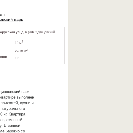
ван
овский парк
орусская ул, д. 6
(ЖК Одинцовский
2
12 м
2
22/18 м
злов
1.5
динцовский парк,
 квартире выполнен
прихожей, кухни и
 натурального
 кг. Квартира
 современный
у. В ванной
ле барокко со