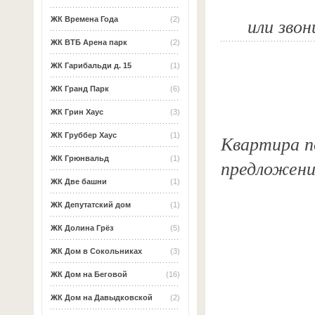
или звон
ЖК Времена Года
(2)
ЖК ВТБ Арена парк
(2)
ЖК Гарибальди д. 15
(1)
ЖК Гранд Парк
(6)
ЖК Грин Хаус
(3)
Квартира по
ЖК Груббер Хаус
(1)
ЖК Грюнвальд
(1)
предложени
ЖК Две башни
(1)
ЖК Депутатский дом
(1)
ЖК Долина Грёз
(5)
ЖК Дом в Сокольниках
(3)
ЖК Дом на Беговой
(16)
ЖК Дом на Давыдковской
(2)