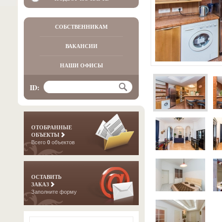
СОБСТВЕННИКАМ
ВАКАНСИИ
НАШИ ОФИСЫ
ID:
ОТОБРАННЫЕ
ОБЪЕКТЫ
Всего
0
объектов
ОСТАВИТЬ
ЗАКАЗ
Заполните форму