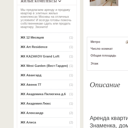
ЖИЛЫЕ КОМПЛЕКСЫ
Мы предлагаем аренду и продажу
квартир в элитных жилых
комплексах Москвы на отличных
условиях! И всегда готовы помочь
собственникам сдать или продать
квартиру. Звоните!
ЖК 12 Месяцев
(1)
Метро
ЖК Art Residence
(1)
Число комнат
Общая площадь
ЖК KAZAKOV Grand Loft
(1)
Этаж
ЖК West Garden (Вест Гарден)
(1)
ЖК Авангард
(1)
Описание
ЖК Авеню 77
(1)
ЖК Академика Пилюгина д.6
(1)
ЖК Академия Люкс
(1)
ЖК Александр
(2)
Аренда кварти
ЖК Алиса
(2)
Знаменка, дом