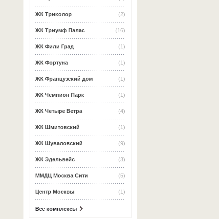
ЖК Триколор
(2)
ЖК Триумф Палас
(16)
ЖК Фили Град
(1)
ЖК Фортуна
(1)
ЖК Французский дом
(1)
ЖК Чемпион Парк
(1)
ЖК Четыре Ветра
(4)
ЖК Шмитовский
(1)
ЖК Шуваловский
(9)
ЖК Эдельвейс
(3)
ММДЦ Москва Сити
(5)
Центр Москвы
(1)
Все комплексы