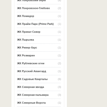
ЖК Покровский берег
(6)
ЖК Покровское-Глебово
(2)
ЖК Помидор
(1)
ЖК Прайм Парк (Prime Park)
(1)
ЖК Приват Сквер
(1)
ЖК Пырьева
(1)
ЖК Ривер-Хаус
(1)
ЖК Розмарин
(1)
ЖК Рублевские огни
(2)
ЖК Русский Авангард
(1)
ЖК Садовые Кварталы
(6)
ЖК Северная звезда
(3)
ЖК Северная пальмира
(3)
ЖК Северные Ворота
(1)