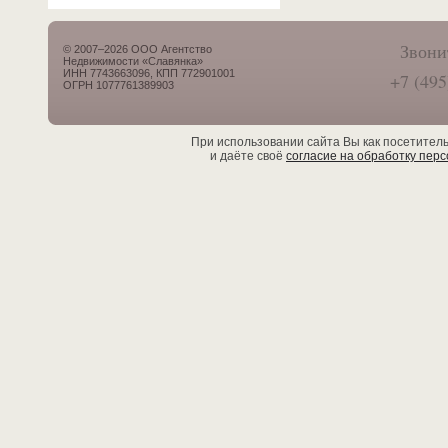
Звони
© 2007–2026 ООО Агентство
Недвижимости «Славянка»
ИНН 7743663096, КПП 772901001
+7 (495
ОГРН 1077761389903
При использовании сайта Вы как посетител
и даёте своё
согласие на обработку пер