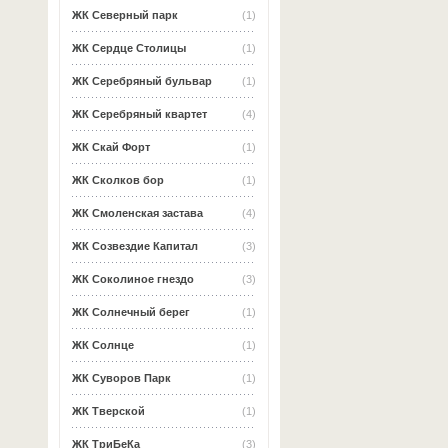
ЖК Северный парк
(1)
ЖК Сердце Столицы
(1)
ЖК Серебряный бульвар
(1)
ЖК Серебряный квартет
(4)
ЖК Скай Форт
(1)
ЖК Сколков бор
(1)
ЖК Смоленская застава
(4)
ЖК Созвездие Капитал
(3)
ЖК Соколиное гнездо
(3)
ЖК Солнечный берег
(1)
ЖК Солнце
(1)
ЖК Суворов Парк
(1)
ЖК Тверской
(1)
ЖК ТриБеКа
(3)