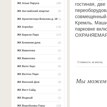
гостиная, две
ЖК Алые Паруса
(30)
переоборудов
ЖК Английский квартал
(3)
совмещенный.
ЖК Архитектора Власова д. 18
(1)
Кремль. Маши
ЖК Аэробус
(14)
парковке вкл
ОХРАНЯЕМАЯ 
ЖК Баркли Парк
(17)
ЖК Ближняя дача
(2)
ЖК Вавилова
(1)
ЖК Вавилово
(2)
Стоимость за месяц
ЖК Велл Хаус
(5)
ЖК Велтон Парк
(1)
Мы можем о
ЖК Венский Дом
(3)
ЖК Вест-Сайд
(1)
ЖК Водный
(1)
ЖК Воробьевы Горы
(19)