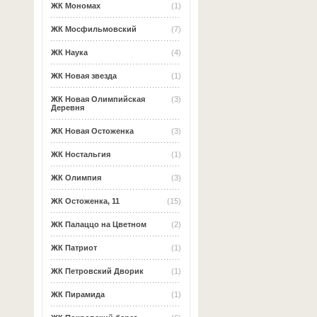
ЖК Мономах
(1)
ЖК Мосфильмовский
(7)
ЖК Наука
(4)
ЖК Новая звезда
(1)
ЖК Новая Олимпийская
(3)
Деревня
ЖК Новая Остоженка
(3)
ЖК Ностальгия
(1)
ЖК Олимпия
(3)
ЖК Остоженка, 11
(15)
ЖК Палаццо на Цветном
(2)
ЖК Патриот
(1)
ЖК Петровский Дворик
(1)
ЖК Пирамида
(1)