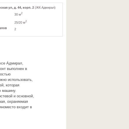
ая ул, д. 44, корп. 2
(ЖК Адмирал)
2
30 м
2
25/20 м
злов
2
ксе Адмирал,
монт выполнен в
ностью
жно использовать,
ей, которая
ю машину.
стевой и основной,
ная, охраняемая
иноместо входит в