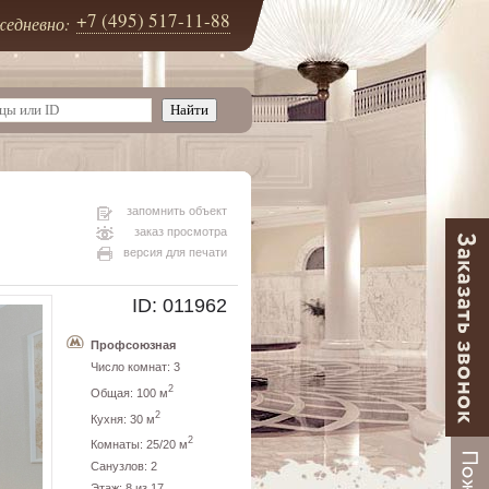
+7 (495) 517-11-88
едневно:
запомнить объект
заказ просмотра
версия для печати
ID: 011962
Профсоюзная
Число комнат: 3
2
Общая: 100 м
2
Кухня: 30 м
2
Комнаты: 25/20 м
Санузлов: 2
Этаж: 8 из 17