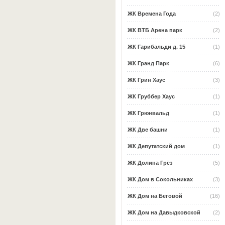
ЖК Времена Года
(2)
ЖК ВТБ Арена парк
(2)
ЖК Гарибальди д. 15
(1)
ЖК Гранд Парк
(6)
ЖК Грин Хаус
(3)
ЖК Груббер Хаус
(1)
ЖК Грюнвальд
(1)
ЖК Две башни
(1)
ЖК Депутатский дом
(1)
ЖК Долина Грёз
(5)
ЖК Дом в Сокольниках
(3)
ЖК Дом на Беговой
(16)
ЖК Дом на Давыдковской
(2)