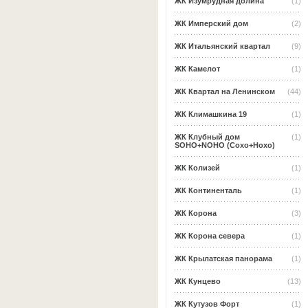
ЖК Изумрудная долина
(1)
ЖК Имперский дом
(2)
ЖК Итальянский квартал
(9)
ЖК Камелот
(1)
ЖК Квартал на Ленинском
(44)
ЖК Климашкина 19
(1)
ЖК Клубный дом
(1)
SOHO+NOHO (Сохо+Нохо)
ЖК Колизей
(1)
ЖК Континенталь
(1)
ЖК Корона
(3)
ЖК Корона севера
(1)
ЖК Крылатская панорама
(1)
ЖК Кунцево
(13)
ЖК Кутузов Форт
(1)