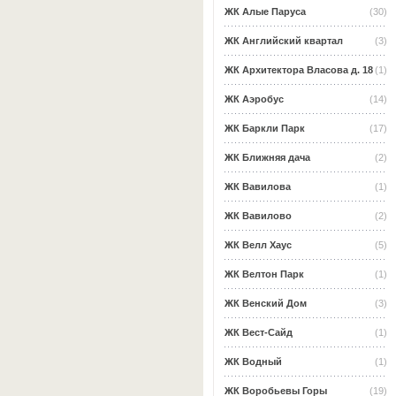
ЖК Алые Паруса
(30)
ЖК Английский квартал
(3)
ЖК Архитектора Власова д. 18
(1)
ЖК Аэробус
(14)
ЖК Баркли Парк
(17)
ЖК Ближняя дача
(2)
ЖК Вавилова
(1)
ЖК Вавилово
(2)
ЖК Велл Хаус
(5)
ЖК Велтон Парк
(1)
ЖК Венский Дом
(3)
ЖК Вест-Сайд
(1)
ЖК Водный
(1)
ЖК Воробьевы Горы
(19)