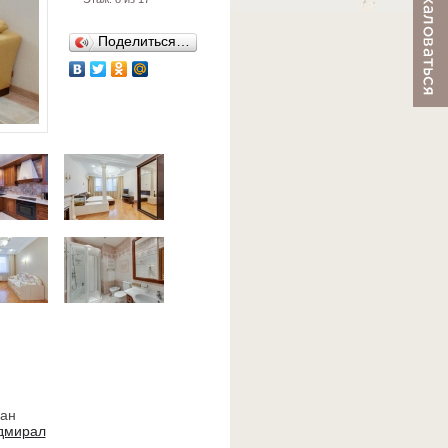
Поделиться…
ван
дмирал