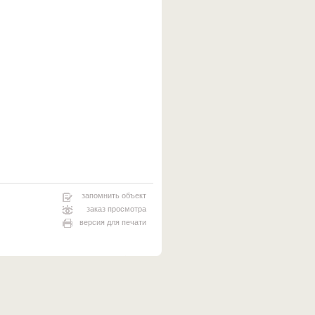
запомнить объект
заказ просмотра
версия для печати