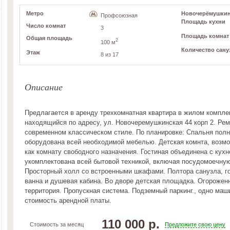
Метро
Новочерёмушкинск
Профсоюзная
Площадь кухни
Число комнат
3
Площадь комнат
Общая площадь
2
100 м
Количество сану
Этаж
8 из 17
Описание
Предлагается в аренду трехкомнатная квартира в жилом компле
находящийся по адресу, ул. Новочеремушкинская 44 корп 2. Ре
современном классическом стиле. По планировке: Спальня пол
оборудована всей необходимой мебелью. Детская комнта, возмо
как комнату свободного назначения. Гостиная объединена с кухн
укомплектована всей бытовой техникой, включая посудомоечну
Просторный холл со встроенными шкафами. Полтора санузла, го
ванна и душевая кабина. Во дворе детская площадка. Огорожен
территория. Пропускная система. Подземный паркинг., одно маш
стоимость арендной платы.
110 000 р.
Стоимость за месяц
Предложите свою цену