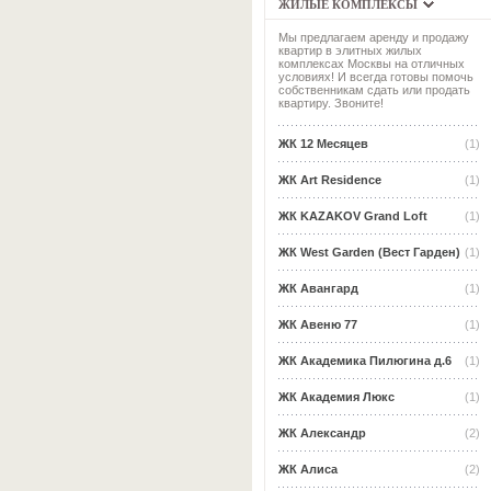
ЖИЛЫЕ КОМПЛЕКСЫ
Мы предлагаем аренду и продажу
квартир в элитных жилых
комплексах Москвы на отличных
условиях! И всегда готовы помочь
собственникам сдать или продать
квартиру. Звоните!
ЖК 12 Месяцев
(1)
ЖК Art Residence
(1)
ЖК KAZAKOV Grand Loft
(1)
ЖК West Garden (Вест Гарден)
(1)
ЖК Авангард
(1)
ЖК Авеню 77
(1)
ЖК Академика Пилюгина д.6
(1)
ЖК Академия Люкс
(1)
ЖК Александр
(2)
ЖК Алиса
(2)