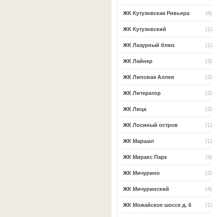
ЖК Кутузовская Ривьера
(6)
ЖК Кутузовский
(1)
ЖК Лазурный блюз
(1)
ЖК Лайнер
(3)
ЖК Липовая Аллея
(2)
ЖК Литератор
(2)
ЖК Лица
(2)
ЖК Лосиный остров
(1)
ЖК Маршал
(1)
ЖК Миракс Парк
(9)
ЖК Мичурино
(2)
ЖК Мичуринский
(4)
ЖК Можайское шоссе д. 6
(1)