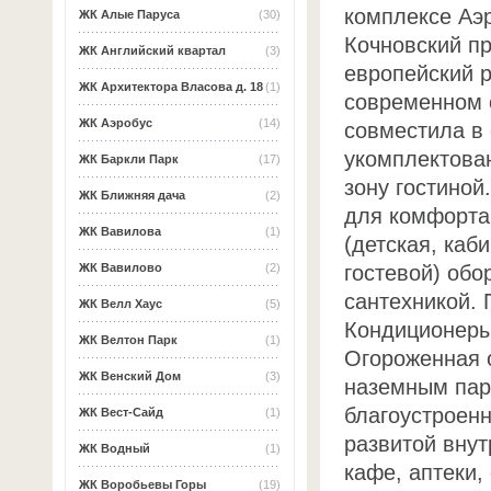
комплексе Аэ
ЖК Алые Паруса
(30)
Кочновский пр
ЖК Английский квартал
(3)
европейский 
ЖК Архитектора Власова д. 18
(1)
современном 
ЖК Аэробус
(14)
совместила в
укомплектова
ЖК Баркли Парк
(17)
зону гостино
ЖК Ближняя дача
(2)
для комфорта
ЖК Вавилова
(1)
(детская, каб
гостевой) обо
ЖК Вавилово
(2)
сантехникой. 
ЖК Велл Хаус
(5)
Кондиционеры
ЖК Велтон Парк
(1)
Огороженная 
ЖК Венский Дом
(3)
наземным пар
благоустроен
ЖК Вест-Сайд
(1)
развитой внут
ЖК Водный
(1)
кафе, аптеки,
ЖК Воробьевы Горы
(19)