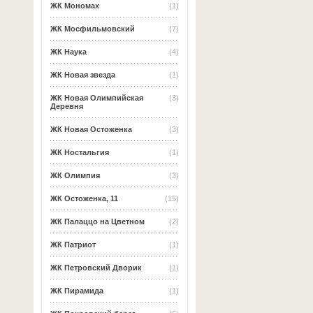
ЖК Мономах
(1)
ЖК Мосфильмовский
(7)
ЖК Наука
(4)
ЖК Новая звезда
(1)
ЖК Новая Олимпийская
(3)
Деревня
ЖК Новая Остоженка
(3)
ЖК Ностальгия
(1)
ЖК Олимпия
(3)
ЖК Остоженка, 11
(15)
ЖК Палаццо на Цветном
(2)
ЖК Патриот
(1)
ЖК Петровский Дворик
(1)
ЖК Пирамида
(1)