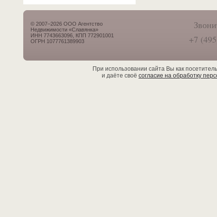
Звони
© 2007–2026 ООО Агентство
Недвижимости «Славянка»
ИНН 7743663096, КПП 772901001
+7 (495
ОГРН 1077761389903
При использовании сайта Вы как посетител
и даёте своё
согласие на обработку пер