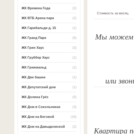
ЖК Времена Года
(2)
Стоимость за месяц
ЖК ВТБ Арена парк
(2)
ЖК Гарибальди д. 15
(1)
Мы можем о
ЖК Гранд Парк
(6)
ЖК Грин Хаус
(3)
ЖК Груббер Хаус
(1)
ЖК Грюнвальд
(1)
или звон
ЖК Две башни
(1)
ЖК Депутатский дом
(1)
ЖК Долина Грёз
(5)
ЖК Дом в Сокольниках
(3)
ЖК Дом на Беговой
(16)
ЖК Дом на Давыдковской
(2)
Квартира по