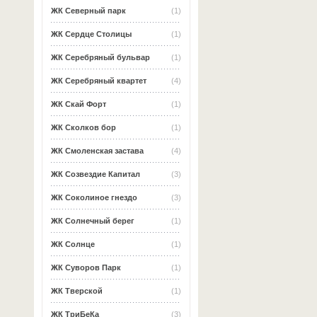
ЖК Северный парк
(1)
ЖК Сердце Столицы
(1)
ЖК Серебряный бульвар
(1)
ЖК Серебряный квартет
(4)
ЖК Скай Форт
(1)
ЖК Сколков бор
(1)
ЖК Смоленская застава
(4)
ЖК Созвездие Капитал
(3)
ЖК Соколиное гнездо
(3)
ЖК Солнечный берег
(1)
ЖК Солнце
(1)
ЖК Суворов Парк
(1)
ЖК Тверской
(1)
ЖК ТриБеКа
(3)