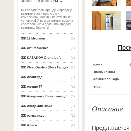
ЖИЛЫЕ КОМПЛЕКСЫ
Мы предлагаем аренду и продажу
квартир в элитных жилых
комплексах Москвы на отличных
условиях! И всегда готовы помочь
собственникам сдать или продать
квартиру. Звоните!
ЖК 12 Месяцев
(1)
Пос
ЖК Art Residence
(1)
ЖК KAZAKOV Grand Loft
(1)
Метро
ЖК West Garden (Вест Гарден)
(1)
Число комнат
ЖК Авангард
(1)
Общая площадь
ЖК Авеню 77
(1)
Этаж
ЖК Академика Пилюгина д.6
(1)
Описание
ЖК Академия Люкс
(1)
ЖК Александр
(2)
ЖК Алиса
(2)
Предлагается 