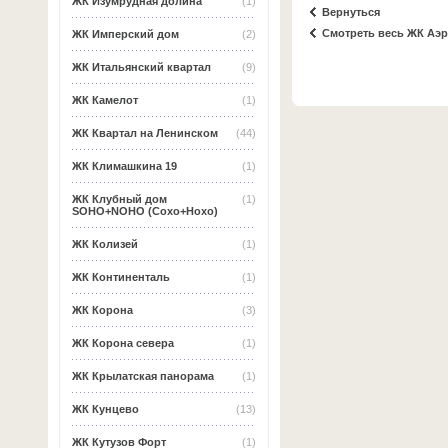
ЖК Изумрудная долина
(1)
Вернуться
Смотреть весь ЖК Аэ
ЖК Имперский дом
(2)
ЖК Итальянский квартал
(9)
ЖК Камелот
(1)
ЖК Квартал на Ленинском
(44)
ЖК Климашкина 19
(1)
ЖК Клубный дом
(1)
SOHO+NOHO (Сохо+Нохо)
ЖК Колизей
(1)
ЖК Континенталь
(1)
ЖК Корона
(3)
ЖК Корона севера
(1)
ЖК Крылатская панорама
(1)
ЖК Кунцево
(13)
ЖК Кутузов Форт
(1)