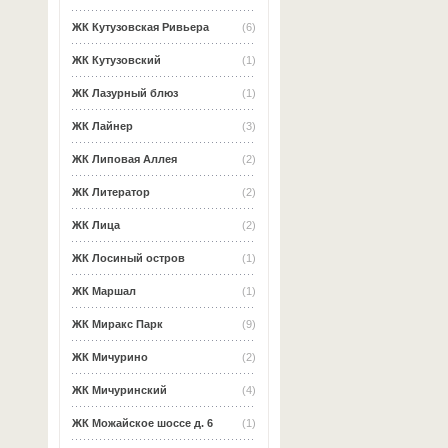
ЖК Кутузовская Ривьера
(6)
ЖК Кутузовский
(1)
ЖК Лазурный блюз
(1)
ЖК Лайнер
(3)
ЖК Липовая Аллея
(2)
ЖК Литератор
(2)
ЖК Лица
(2)
ЖК Лосиный остров
(1)
ЖК Маршал
(1)
ЖК Миракс Парк
(9)
ЖК Мичурино
(2)
ЖК Мичуринский
(4)
ЖК Можайское шоссе д. 6
(1)