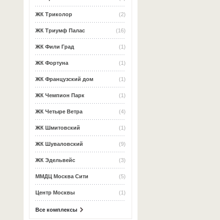
ЖК Триколор
(2)
ЖК Триумф Палас
(16)
ЖК Фили Град
(1)
ЖК Фортуна
(1)
ЖК Французский дом
(1)
ЖК Чемпион Парк
(1)
ЖК Четыре Ветра
(4)
ЖК Шмитовский
(1)
ЖК Шуваловский
(9)
ЖК Эдельвейс
(3)
ММДЦ Москва Сити
(5)
Центр Москвы
(1)
Все комплексы