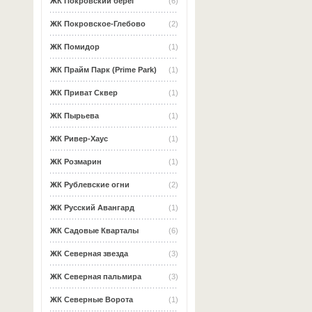
ЖК Покровский берег
(6)
ЖК Покровское-Глебово
(2)
ЖК Помидор
(1)
ЖК Прайм Парк (Prime Park)
(1)
ЖК Приват Сквер
(1)
ЖК Пырьева
(1)
ЖК Ривер-Хаус
(1)
ЖК Розмарин
(1)
ЖК Рублевские огни
(2)
ЖК Русский Авангард
(1)
ЖК Садовые Кварталы
(6)
ЖК Северная звезда
(3)
ЖК Северная пальмира
(3)
ЖК Северные Ворота
(1)