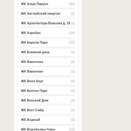
ЖК Алые Паруса
(30)
ЖК Английский квартал
(3)
ЖК Архитектора Власова д. 18
(1)
ЖК Аэробус
(14)
ЖК Баркли Парк
(17)
ЖК Ближняя дача
(2)
ЖК Вавилова
(1)
ЖК Вавилово
(2)
ЖК Велл Хаус
(5)
ЖК Велтон Парк
(1)
ЖК Венский Дом
(3)
ЖК Вест-Сайд
(1)
ЖК Водный
(1)
ЖК Воробьевы Горы
(19)