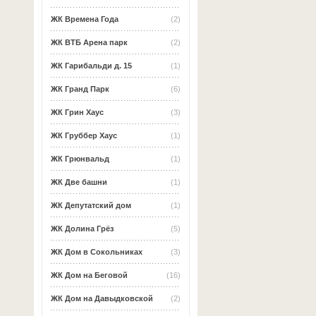
ЖК Времена Года
(2)
ЖК ВТБ Арена парк
(2)
ЖК Гарибальди д. 15
(1)
ЖК Гранд Парк
(6)
ЖК Грин Хаус
(3)
ЖК Груббер Хаус
(1)
ЖК Грюнвальд
(1)
ЖК Две башни
(1)
ЖК Депутатский дом
(1)
ЖК Долина Грёз
(5)
ЖК Дом в Сокольниках
(3)
ЖК Дом на Беговой
(16)
ЖК Дом на Давыдковской
(2)