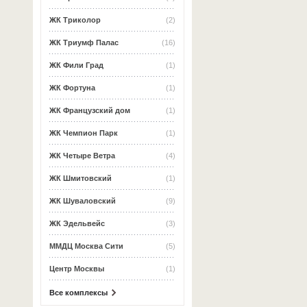
ЖК Триколор
(2)
ЖК Триумф Палас
(16)
ЖК Фили Град
(1)
ЖК Фортуна
(1)
ЖК Французский дом
(1)
ЖК Чемпион Парк
(1)
ЖК Четыре Ветра
(4)
ЖК Шмитовский
(1)
ЖК Шуваловский
(9)
ЖК Эдельвейс
(3)
ММДЦ Москва Сити
(5)
Центр Москвы
(1)
Все комплексы