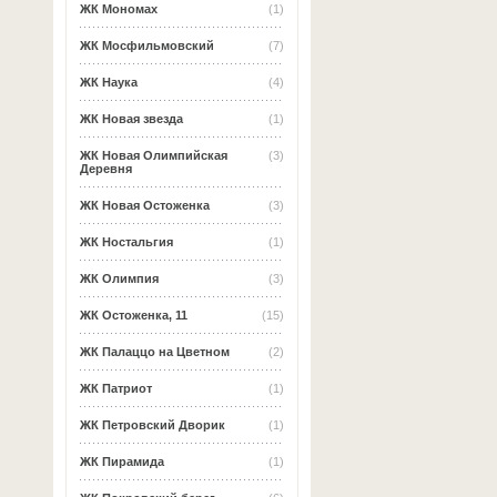
ЖК Мономах
(1)
ЖК Мосфильмовский
(7)
ЖК Наука
(4)
ЖК Новая звезда
(1)
ЖК Новая Олимпийская
(3)
Деревня
ЖК Новая Остоженка
(3)
ЖК Ностальгия
(1)
ЖК Олимпия
(3)
ЖК Остоженка, 11
(15)
ЖК Палаццо на Цветном
(2)
ЖК Патриот
(1)
ЖК Петровский Дворик
(1)
ЖК Пирамида
(1)