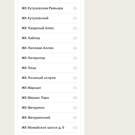
ЖК Кутузовская Ривьера
(6)
ЖК Кутузовский
(1)
ЖК Лазурный блюз
(1)
ЖК Лайнер
(3)
ЖК Липовая Аллея
(2)
ЖК Литератор
(2)
ЖК Лица
(2)
ЖК Лосиный остров
(1)
ЖК Маршал
(1)
ЖК Миракс Парк
(9)
ЖК Мичурино
(2)
ЖК Мичуринский
(4)
ЖК Можайское шоссе д. 6
(1)