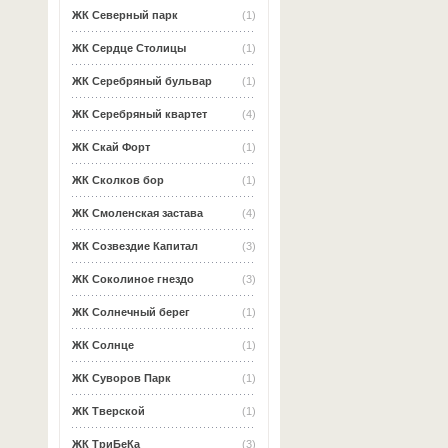
ЖК Северный парк
(1)
ЖК Сердце Столицы
(1)
ЖК Серебряный бульвар
(1)
ЖК Серебряный квартет
(4)
ЖК Скай Форт
(1)
ЖК Сколков бор
(1)
ЖК Смоленская застава
(4)
ЖК Созвездие Капитал
(3)
ЖК Соколиное гнездо
(3)
ЖК Солнечный берег
(1)
ЖК Солнце
(1)
ЖК Суворов Парк
(1)
ЖК Тверской
(1)
ЖК ТриБеКа
(3)