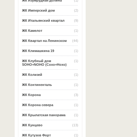
ЖК Изумрудная долина
(1)
ЖК Имперский дом
(2)
ЖК Итальянский квартал
(9)
ЖК Камелот
(1)
ЖК Квартал на Ленинском
(44)
ЖК Климашкина 19
(1)
ЖК Клубный дом
(1)
SOHO+NOHO (Сохо+Нохо)
ЖК Колизей
(1)
ЖК Континенталь
(1)
ЖК Корона
(3)
ЖК Корона севера
(1)
ЖК Крылатская панорама
(1)
ЖК Кунцево
(13)
ЖК Кутузов Форт
(1)