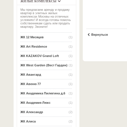
ЖИЛЫЕ КОМПЛЕКСЫ
Мы предлагаем аренду и продажу
квартир в элитных жилых
комплексах Москвы на отличных
условиях! И всегда готовы помочь
собственникам сдать или продать
квартиру. Звоните!
Вернуться
ЖК 12 Месяцев
(1)
ЖК Art Residence
(1)
ЖК KAZAKOV Grand Loft
(1)
ЖК West Garden (Вест Гарден)
(1)
ЖК Авангард
(1)
ЖК Авеню 77
(1)
ЖК Академика Пилюгина д.6
(1)
ЖК Академия Люкс
(1)
ЖК Александр
(2)
ЖК Алиса
(2)