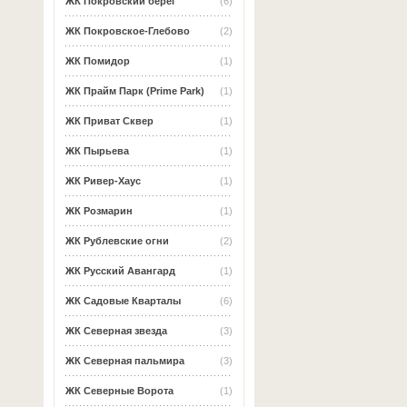
ЖК Покровский берег
(6)
ЖК Покровское-Глебово
(2)
ЖК Помидор
(1)
ЖК Прайм Парк (Prime Park)
(1)
ЖК Приват Сквер
(1)
ЖК Пырьева
(1)
ЖК Ривер-Хаус
(1)
ЖК Розмарин
(1)
ЖК Рублевские огни
(2)
ЖК Русский Авангард
(1)
ЖК Садовые Кварталы
(6)
ЖК Северная звезда
(3)
ЖК Северная пальмира
(3)
ЖК Северные Ворота
(1)