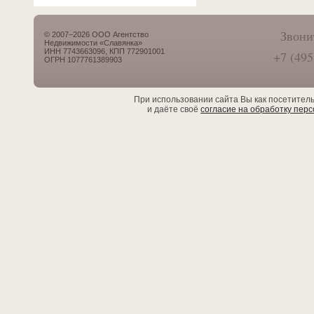
Звони
© 2007–2026 ООО Агентство
Недвижимости «Славянка»
ИНН 7743663096, КПП 772901001
+7 (495
ОГРН 1077761389903
При использовании сайта Вы как посетител
и даёте своё
согласие на обработку пер