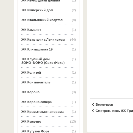
ЖК Изумрудная долина
(1)
ЖК Имперский дом
(2)
ЖК Итальянский квартал
(9)
ЖК Камелот
(1)
ЖК Квартал на Ленинском
(44)
ЖК Климашкина 19
(1)
ЖК Клубный дом
(1)
SOHO+NOHO (Сохо+Нохо)
ЖК Колизей
(1)
ЖК Континенталь
(1)
ЖК Корона
(3)
ЖК Корона севера
(1)
Вернуться
Смотреть весь ЖК Тр
ЖК Крылатская панорама
(1)
ЖК Кунцево
(13)
ЖК Кутузов Форт
(1)