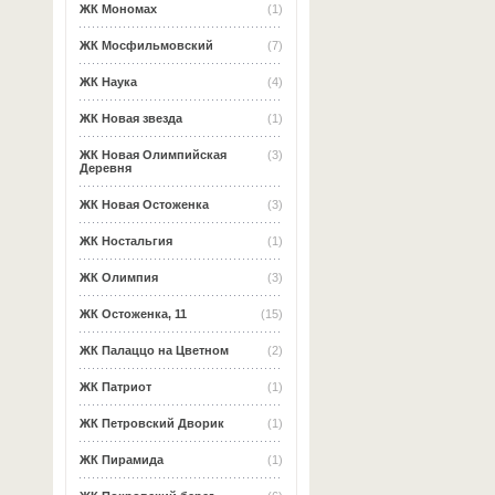
ЖК Мономах
(1)
ЖК Мосфильмовский
(7)
ЖК Наука
(4)
ЖК Новая звезда
(1)
ЖК Новая Олимпийская
(3)
Деревня
ЖК Новая Остоженка
(3)
ЖК Ностальгия
(1)
ЖК Олимпия
(3)
ЖК Остоженка, 11
(15)
ЖК Палаццо на Цветном
(2)
ЖК Патриот
(1)
ЖК Петровский Дворик
(1)
ЖК Пирамида
(1)