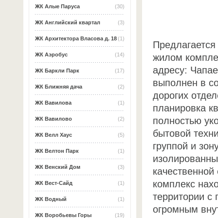
ЖК Алые Паруса
(30)
ЖК Английский квартал
(3)
ЖК Архитектора Власова д. 18
(1)
Предлагается 
ЖК Аэробус
(14)
жилом компле
адресу: Чапае
ЖК Баркли Парк
(17)
выполнен в с
ЖК Ближняя дача
(2)
дорогих отде
ЖК Вавилова
(1)
планировка к
полностью ук
ЖК Вавилово
(2)
бытовой техн
ЖК Велл Хаус
(5)
группой и зон
ЖК Велтон Парк
(1)
изолированны
ЖК Венский Дом
(3)
качественной
комплекс нах
ЖК Вест-Сайд
(1)
территории с
ЖК Водный
(1)
огромным вну
ЖК Воробьевы Горы
(19)