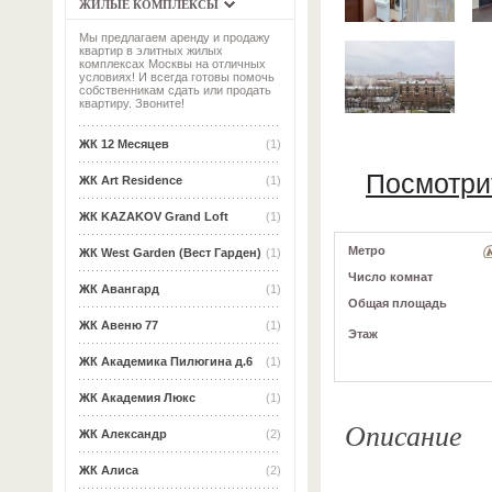
ЖИЛЫЕ КОМПЛЕКСЫ
Мы предлагаем аренду и продажу
квартир в элитных жилых
комплексах Москвы на отличных
условиях! И всегда готовы помочь
собственникам сдать или продать
квартиру. Звоните!
ЖК 12 Месяцев
(1)
Посмотри
ЖК Art Residence
(1)
ЖК KAZAKOV Grand Loft
(1)
Метро
ЖК West Garden (Вест Гарден)
(1)
Число комнат
ЖК Авангард
(1)
Общая площадь
ЖК Авеню 77
(1)
Этаж
ЖК Академика Пилюгина д.6
(1)
ЖК Академия Люкс
(1)
Описание
ЖК Александр
(2)
ЖК Алиса
(2)