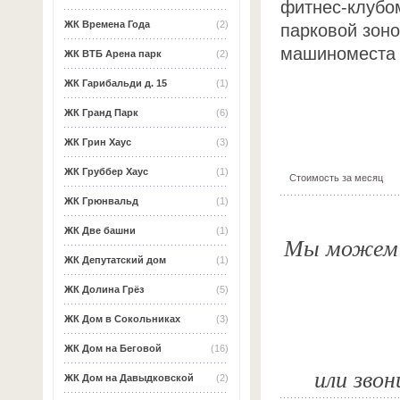
фитнес-клубом
ЖК Времена Года
(2)
парковой зоно
машиноместа 
ЖК ВТБ Арена парк
(2)
ЖК Гарибальди д. 15
(1)
ЖК Гранд Парк
(6)
ЖК Грин Хаус
(3)
ЖК Груббер Хаус
(1)
Стоимость за месяц
ЖК Грюнвальд
(1)
ЖК Две башни
(1)
Мы можем о
ЖК Депутатский дом
(1)
ЖК Долина Грёз
(5)
ЖК Дом в Сокольниках
(3)
ЖК Дом на Беговой
(16)
или звон
ЖК Дом на Давыдковской
(2)