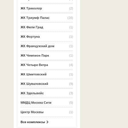
ЖК Триколор
(2)
ЖК Триумф Палас
(16)
ЖК Фили Град
(1)
ЖК Фортуна
(1)
ЖК Французский дом
(1)
ЖК Чемпион Парк
(1)
ЖК Четыре Ветра
(4)
ЖК Шмитовский
(1)
ЖК Шуваловский
(9)
ЖК Эдельвейс
(3)
ММДЦ Москва Сити
(5)
Центр Москвы
(1)
Все комплексы