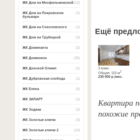
ЖК Дом на Мосфильмовской
(12)
ЖК Дом на Покровском
(1)
бульваре
ЖК Дом на Соколовского
(1)
Ещё предл
ЖК Дом на Трубецкой
(3)
ЖК Доминанта
(2)
ЖК Доминион
(35)
3 комн.
ЖК Донской Олимп
(1)
2
Общая: 115 м
230 000 р./мес.
ЖК Дубровская слобода
(1)
ЖК Елена
(5)
Квартира по
ЖК ЗИЛАРТ
(1)
ЖК Зодиак
(2)
похожие пр
ЖК Золотые ключи
(3)
ЖК Золотые ключи 2
(14)