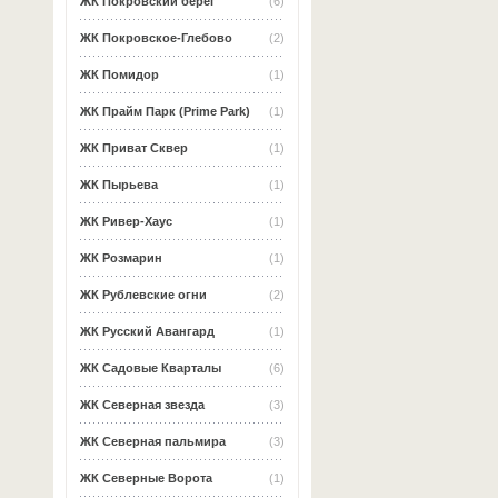
ЖК Покровский берег
(6)
ЖК Покровское-Глебово
(2)
ЖК Помидор
(1)
ЖК Прайм Парк (Prime Park)
(1)
ЖК Приват Сквер
(1)
ЖК Пырьева
(1)
ЖК Ривер-Хаус
(1)
ЖК Розмарин
(1)
ЖК Рублевские огни
(2)
ЖК Русский Авангард
(1)
ЖК Садовые Кварталы
(6)
ЖК Северная звезда
(3)
ЖК Северная пальмира
(3)
ЖК Северные Ворота
(1)