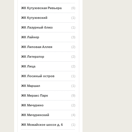
ЖК Кутузовская Ривьера
(6)
ЖК Кутузовский
(1)
ЖК Лазурный блюз
(1)
ЖК Лайнер
(3)
ЖК Липовая Аллея
(2)
ЖК Литератор
(2)
ЖК Лица
(2)
ЖК Лосиный остров
(1)
ЖК Маршал
(1)
ЖК Миракс Парк
(9)
ЖК Мичурино
(2)
ЖК Мичуринский
(4)
ЖК Можайское шоссе д. 6
(1)