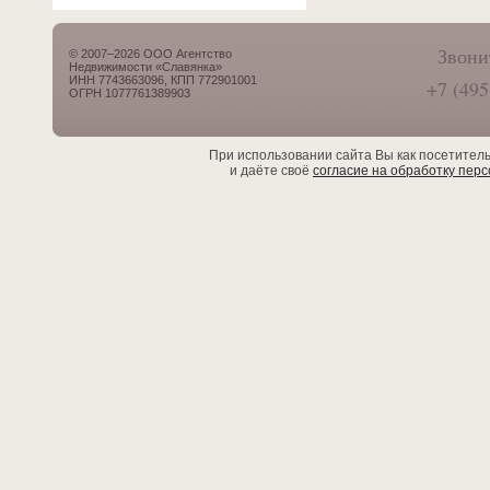
Звони
© 2007–2026 ООО Агентство
Недвижимости «Славянка»
ИНН 7743663096, КПП 772901001
+7 (495
ОГРН 1077761389903
При использовании сайта Вы как посетител
и даёте своё
согласие на обработку пер