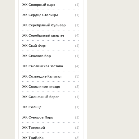
ЖК Северный парк
(1)
ЖК Сердце Столицы
(1)
ЖК Серебряный бульвар
(1)
ЖК Серебряный квартет
(4)
ЖК Скай Форт
(1)
ЖК Сколков бор
(1)
ЖК Смоленская застава
(4)
ЖК Созвездие Капитал
(3)
ЖК Соколиное гнездо
(3)
ЖК Солнечный берег
(1)
ЖК Солнце
(1)
ЖК Суворов Парк
(1)
ЖК Тверской
(1)
ЖК ТриБеКа
(3)