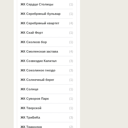
ЖК Сердце Столицы
(1)
ЖК Серебряный бульвар
(1)
ЖК Серебряный квартет
(4)
ЖК Скай Форт
(1)
ЖК Сколков бор
(1)
ЖК Смоленская застава
(4)
ЖК Созвездие Капитал
(3)
ЖК Соколиное гнездо
(3)
ЖК Солнечный берег
(1)
ЖК Солнце
(1)
ЖК Суворов Парк
(1)
ЖК Тверской
(1)
ЖК ТриБеКа
(3)
ЖК Триколор
(2)