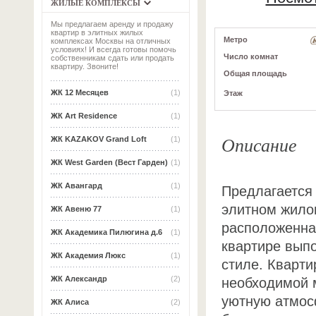
ЖИЛЫЕ КОМПЛЕКСЫ
Мы предлагаем аренду и продажу
квартир в элитных жилых
Метро
комплексах Москвы на отличных
условиях! И всегда готовы помочь
Число комнат
собственникам сдать или продать
квартиру. Звоните!
Общая площадь
ЖК 12 Месяцев
(1)
Этаж
ЖК Art Residence
(1)
Описание
ЖК KAZAKOV Grand Loft
(1)
ЖК West Garden (Вест Гарден)
(1)
ЖК Авангард
(1)
Предлагается 
элитном жило
ЖК Авеню 77
(1)
расположенная
ЖК Академика Пилюгина д.6
(1)
квартире вып
ЖК Академия Люкс
(1)
стиле. Кварти
ЖК Александр
(2)
необходимой м
уютную атмос
ЖК Алиса
(2)