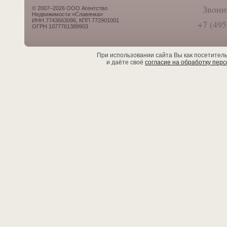
Звони
© 2007–2026 ООО Агентство
Недвижимости «Славянка»
ИНН 7743663096, КПП 772901001
+7 (495
ОГРН 1077761389903
При использовании сайта Вы как посетител
и даёте своё
согласие на обработку пер