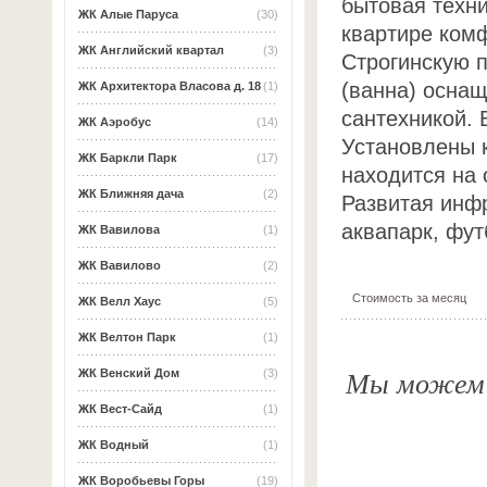
бытовая техн
ЖК Алые Паруса
(30)
квартире ком
ЖК Английский квартал
(3)
Строгинскую 
(ванна) оснащ
ЖК Архитектора Власова д. 18
(1)
сантехникой. 
ЖК Аэробус
(14)
Установлены 
ЖК Баркли Парк
(17)
находится на
ЖК Ближняя дача
(2)
Развитая инфр
аквапарк, фут
ЖК Вавилова
(1)
ЖК Вавилово
(2)
Стоимость за месяц
ЖК Велл Хаус
(5)
ЖК Велтон Парк
(1)
Мы можем о
ЖК Венский Дом
(3)
ЖК Вест-Сайд
(1)
ЖК Водный
(1)
ЖК Воробьевы Горы
(19)