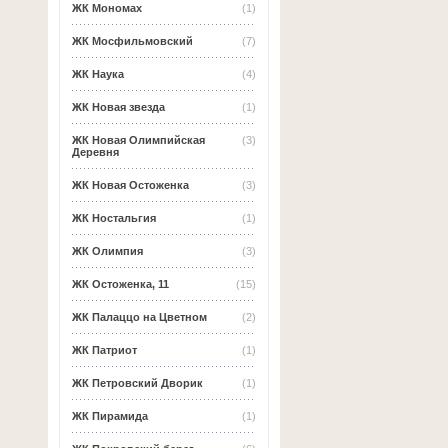
ЖК Мономах
(1)
ЖК Мосфильмовский
(7)
ЖК Наука
(4)
ЖК Новая звезда
(1)
ЖК Новая Олимпийская
(3)
Деревня
ЖК Новая Остоженка
(3)
ЖК Ностальгия
(1)
ЖК Олимпия
(3)
ЖК Остоженка, 11
(15)
ЖК Палаццо на Цветном
(2)
ЖК Патриот
(1)
ЖК Петровский Дворик
(1)
ЖК Пирамида
(1)