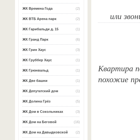
ЖК Времена Года
(2)
или звон
ЖК ВТБ Арена парк
(2)
ЖК Гарибальди д. 15
(1)
ЖК Гранд Парк
(6)
ЖК Грин Хаус
(3)
ЖК Груббер Хаус
(1)
Квартира по
ЖК Грюнвальд
(1)
похожие пр
ЖК Две башни
(1)
ЖК Депутатский дом
(1)
ЖК Долина Грёз
(5)
ЖК Дом в Сокольниках
(3)
ЖК Дом на Беговой
(16)
ЖК Дом на Давыдковской
(2)