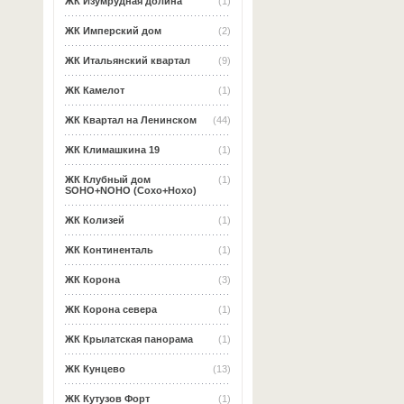
ЖК Изумрудная долина
(1)
ЖК Имперский дом
(2)
ЖК Итальянский квартал
(9)
ЖК Камелот
(1)
ЖК Квартал на Ленинском
(44)
ЖК Климашкина 19
(1)
ЖК Клубный дом
(1)
SOHO+NOHO (Сохо+Нохо)
ЖК Колизей
(1)
ЖК Континенталь
(1)
ЖК Корона
(3)
ЖК Корона севера
(1)
ЖК Крылатская панорама
(1)
ЖК Кунцево
(13)
ЖК Кутузов Форт
(1)